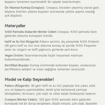
kapşonu tamamen ayarlanabilir bir yapıda tasarlanmıştır.
:
Ön Yıkamalı Kumaş (Creapus)
Creapus, önceden yıkanmış olarak gelir;
böylece önerilen yıkama koşulları sonrasında çekme yapma olasılığı
çok düşüktür.
Materyaller
:
%100 Pamuklu Gabardin Worker Ceket
Creapus, %100 pamuklu kalın
gabardin dokuma kumaştan üretildi.
:
Hafif ve Su İtici Rüzgarlık
Pakaru serimiz, dış yüzeyinde %100 Poliamit
(95 gsm) hafif su itici ince dokuma kumaş ve içeride %100 Polyester
astar ile rüzgarlı ve hafif yağmurlu günlerde seni korur.
:
Vegan Üretim
Tasarımlarımızda hiçbir hayvansal materyal
kullanılmamaktadır.
:
Sertifikalı Boyalar
Kumaş üretiminde kullanılan boyalar, uluslararası
sertifikalara sahiptir ve insan sağlığına tamamen zararsızdır.
Model ve Kalıp Seçenekleri
:
Pakaru (Rüzgarlık)
95 gsm hafif ve su itici yapısıyla öne çıkan; etek
ucu ve kapşonu ayarlanabilen, kendi içine katlanarak çantaya
dönüşebilen, fermuarlı, çok cepli ve rahat kalıplı fonksiyonel tasarım.
:
Creapus (Worker Ceket)
325 gsm %100 pamuklu kalın gabardin
kumaşıyla tok bir duruş sergileyen; düşük omuzlu, çok cepli, dayanıklı