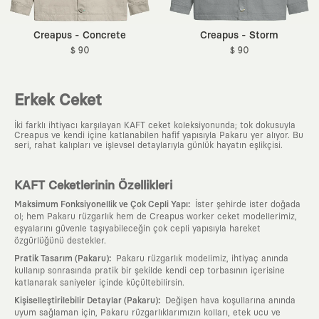
Creapus - Concrete
Creapus - Storm
$ 90
$ 90
Erkek Ceket
İki farklı ihtiyacı karşılayan KAFT ceket koleksiyonunda; tok dokusuyla
Creapus ve kendi içine katlanabilen hafif yapısıyla Pakaru yer alıyor. Bu
seri, rahat kalıpları ve işlevsel detaylarıyla günlük hayatın eşlikçisi.
KAFT Ceketlerinin Özellikleri
:
Maksimum Fonksiyonellik ve Çok Cepli Yapı
İster şehirde ister doğada
ol; hem Pakaru rüzgarlık hem de Creapus worker ceket modellerimiz,
eşyalarını güvenle taşıyabileceğin çok cepli yapısıyla hareket
özgürlüğünü destekler.
:
Pratik Tasarım (Pakaru)
Pakaru rüzgarlık modelimiz, ihtiyaç anında
kullanıp sonrasında pratik bir şekilde kendi cep torbasının içerisine
katlanarak saniyeler içinde küçültebilirsin.
:
Kişiselleştirilebilir Detaylar (Pakaru)
Değişen hava koşullarına anında
uyum sağlaman için, Pakaru rüzgarlıklarımızın kolları, etek ucu ve