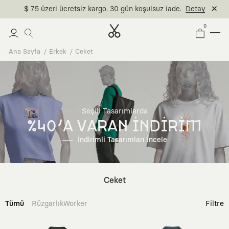
$ 75 üzeri ücretsiz kargo. 30 gün koşulsuz iade.
Detay
0
Ana Sayfa
Erkek
Ceket
Seçili Tasarımlarda
%40'A VARAN İNDİRİM
İndirimli Tasarımları İncele
Ceket
Tümü
Rüzgarlık
Worker
Filtre