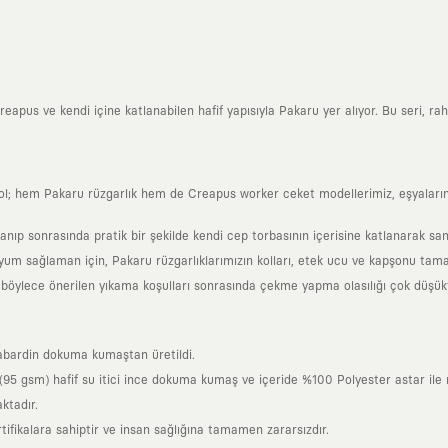
eapus ve kendi içine katlanabilen hafif yapısıyla Pakaru yer alıyor. Bu seri, rahat
ol; hem Pakaru rüzgarlık hem de Creapus worker ceket modellerimiz, eşyalarını
nıp sonrasında pratik bir şekilde kendi cep torbasının içerisine katlanarak sani
um sağlaman için, Pakaru rüzgarlıklarımızın kolları, etek ucu ve kapşonu tamam
böylece önerilen yıkama koşulları sonrasında çekme yapma olasılığı çok düşük
bardin dokuma kumaştan üretildi.
95 gsm) hafif su itici ince dokuma kumaş ve içeride %100 Polyester astar ile r
ktadır.
tifikalara sahiptir ve insan sağlığına tamamen zararsızdır.