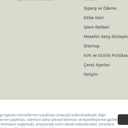
Sipariş ve Ödeme
Ekibe Katıl
ağ cep torbasının içerisine doğru katlayıp saniyeler içinde, küçük bir çantaya
İşlem Rehberi
ğmurlarda ve rüzgarlı havalarda seni başarıyla korur fakat ağır yağmurlar için
Mesafeli Satış Sözleşm
arak gelir; böylece önerilen yıkama koşulları sonrasında çekme yapma olasılığ
Sitemap
kalıba sahiptir. Kendi bedenini tercih ettiğinde, içerisine rahatlıkla kalın bi
KVK ve Gizlilik Politikas
Çerez Ayarları
İletişim