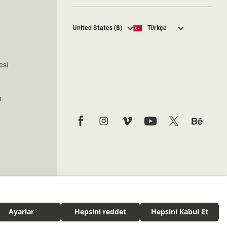
Kaft Tasarım Tekstil Sanayi ve
United States ($)
Türkçe
Ticaret Anonim Şirketi tarafından
 dönüştürebilirsin.
kampanya ve tanıtımlara ilişkin
tarafıma ticari elektronik ileti
 tasarlanmadığından ötürü tamamen su geçirmez denilemez.
göndermesi için
burada
belirtilen
esi
izni veriyorum.
ı çok düşüktür.
Ticari Elektronik İleti Aydınlatma
Metni’ne
buradan ulaşabilirsiniz.
r katman ekleyebilirsin.
ı