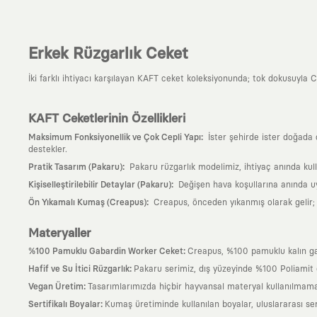
Erkek Rüzgarlık Ceket
İki farklı ihtiyacı karşılayan KAFT ceket koleksiyonunda; tok dokusuyla Cr
KAFT Ceketlerinin Özellikleri
:
Maksimum Fonksiyonellik ve Çok Cepli Yapı
İster şehirde ister doğada 
destekler.
:
Pratik Tasarım (Pakaru)
Pakaru rüzgarlık modelimiz, ihtiyaç anında kulla
:
Kişiselleştirilebilir Detaylar (Pakaru)
Değişen hava koşullarına anında uy
:
Ön Yıkamalı Kumaş (Creapus)
Creapus, önceden yıkanmış olarak gelir; 
Materyaller
:
%100 Pamuklu Gabardin Worker Ceket
Creapus, %100 pamuklu kalın ga
:
Hafif ve Su İtici Rüzgarlık
Pakaru serimiz, dış yüzeyinde %100 Poliamit (
:
Vegan Üretim
Tasarımlarımızda hiçbir hayvansal materyal kullanılmama
:
Sertifikalı Boyalar
Kumaş üretiminde kullanılan boyalar, uluslararası ser