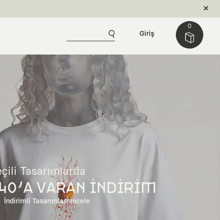
0
Giriş
çili Tasarımlarda
40'A VARAN İNDİRİM
İndirimli Tasarımları İncele