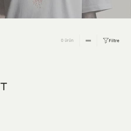
0 ürün
Filtre
FT