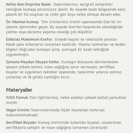
:
Nefes Alan Emprime Baskı
Tasarımlarımız, serigrafi (emprime)
tekniğiyle kumaşa pürüzsüzce işlenir. Bu sayede baskı bölgesinde kalın,
plastik bir his oluşmaz ve cildin gün boyu nefes almaya devam eder.
:
Ön Yıkamalı Kumaş
Tüm ürünlerimiz üretim aşamasında özel bir ön
yıkama işleminden geçer. Bu sayede önerilen koşullarda yıkandığında
çekme veya daralma yaşama olasılığı çok düşüktür.
:
Etiketsiz Maksimum Konfor
Ensede kaşıntı ve rahatsızlık yaratan
klasik yaka etiketlerini tamamen kaldırdık. Yıkama talimatları ve beden
bilgileri doğrudan kumaşın içine, yumuşak bir baskı tekniğiyle
uygulanmıştır.
:
Zamana Meydan Okuyan Kalite
Kumaşın dokusuna derinlemesine
işleyen yüksek kaliteli, insan sağlığına zarar vermeyen, sertifikalı
boyalar ve uygulanan teknikler sayesinde, tasarımlar yıllarca solmaz,
çatlamaz ve ilk günkü canlılığını korur.
Materyaller
:
%100 Pamuk
Tüm tişörtlerimiz, nefes alabilen yüksek kaliteli pamuktan
üretilir.
:
Vegan Üretim
Tasarımlarımızda hiçbir hayvansal materyal
kullanılmamaktadır.
:
Sertifikalı Boyalar
Kumaş üretiminde kullanılan boyalar, uluslararası
sertifikalara sahiptir ve insan sağlığına tamamen zararsızdır.