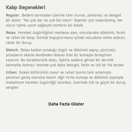
Kalıp Seçenekleri
:
Regular
Bedeni sarmadan üzerine tam oturan, zamansız ve dengeli
bir silüet. "Ne çok dar ne çok bol olsun" diyenler için tasarlanmış, her
vücut tipine uyum sağlayan konforlu bir klasik.
:
Relax
Hareket özgürlüğünü merkeze alan, omuzlardan dökümlü, ferah
ve rahat bir kalıp. Günlük koşuşturmaca içinde vücuduna nefes aldıran,
rahat bir duruş.
:
Sketch
Relax kalıbın sunduğu özgür ve dökümlü yapıyı, pürüzsüz
yüzeylerin aksine kendinden dokulu özel bir kumaşla birleştiren
tasarım. Bu karakteristik doku, tişörte sadece görsel bir derinlik
katmakla kalmaz; teninde çok daha belirgin, farklı ve tok bir his bırakır.
:
Urban
Sokak kültürünün cesur ve rahat tavrını tam anlamıyla
yansıtan geniş oversize kesim. Ağır örme kumaşı ve dökümlü yapısıyla
maksimum hareket özgürlüğü tanırken, üzerinde tok ve güçlü bir duruş
sergiler.
Neden KAFT?
Daha Fazla Göster
:
Giyilebilir Hikayeler
KAFT sıradan bir giyim markası değil; kanvasını
farklı sanatçılara ve yaratıcı zihinlere açık tutan bir tasarım
platformudur. Üzerinde taşıdığın her parça, arkasında derin bir anlam
ve hikaye barındıran özgün bir sanat eseridir.
:
Zamansız Tasarımlar
Klasik moda dünyasının dayattığı sezonluk