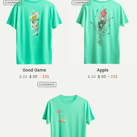
Good Game
Apple
$ 39
$ 30
- 23%
$ 39
$ 30
- 23%