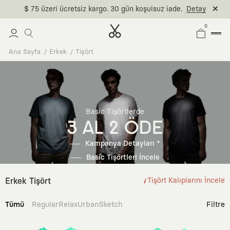
$ 75 üzeri ücretsiz kargo. 30 gün koşulsuz iade.
Detay
0
Ana Sayfa
Erkek
Tişört
Basic Tişörtlerde
3 AL 2 ÖDE
Kampanya Detayları *
Basic Tişörtleri İncele
Erkek Tişört
Tişört Kalıplarını İncele
Tümü
Regular
Relax
Urban
Sketch
Filtre