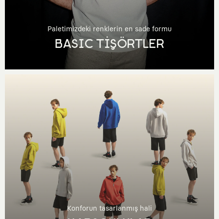
Paletimizdeki renklerin en sade formu
BASIC TİŞÖRTLER
Konforun tasarlanmış hali