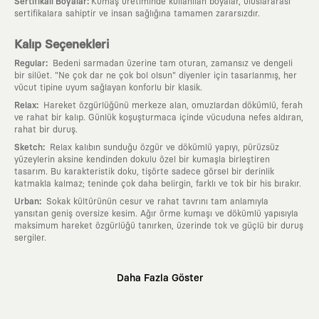
:
Sertifikalı Boyalar
Kumaş üretiminde kullanılan boyalar, uluslararası
sertifikalara sahiptir ve insan sağlığına tamamen zararsızdır.
Kalıp Seçenekleri
:
Regular
Bedeni sarmadan üzerine tam oturan, zamansız ve dengeli
bir silüet. "Ne çok dar ne çok bol olsun" diyenler için tasarlanmış, her
vücut tipine uyum sağlayan konforlu bir klasik.
:
Relax
Hareket özgürlüğünü merkeze alan, omuzlardan dökümlü, ferah
ve rahat bir kalıp. Günlük koşuşturmaca içinde vücuduna nefes aldıran,
rahat bir duruş.
:
Sketch
Relax kalıbın sunduğu özgür ve dökümlü yapıyı, pürüzsüz
yüzeylerin aksine kendinden dokulu özel bir kumaşla birleştiren
tasarım. Bu karakteristik doku, tişörte sadece görsel bir derinlik
katmakla kalmaz; teninde çok daha belirgin, farklı ve tok bir his bırakır.
:
Urban
Sokak kültürünün cesur ve rahat tavrını tam anlamıyla
yansıtan geniş oversize kesim. Ağır örme kumaşı ve dökümlü yapısıyla
maksimum hareket özgürlüğü tanırken, üzerinde tok ve güçlü bir duruş
sergiler.
Neden KAFT?
Daha Fazla Göster
:
Giyilebilir Hikayeler
KAFT sıradan bir giyim markası değil; kanvasını
farklı sanatçılara ve yaratıcı zihinlere açık tutan bir tasarım
platformudur. Üzerinde taşıdığın her parça, arkasında derin bir anlam