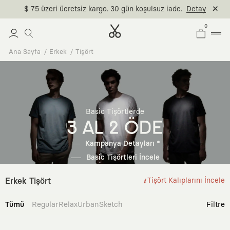
$ 75 üzeri ücretsiz kargo. 30 gün koşulsuz iade.
Detay
0
Ana Sayfa
Erkek
Tişört
Basic Tişörtlerde
3 AL 2 ÖDE
Kampanya Detayları *
Basic Tişörtleri İncele
Erkek Tişört
Tişört Kalıplarını İncele
Tümü
Regular
Relax
Urban
Sketch
Filtre