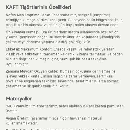
KAFT Tişörtlerinin Özellikleri
:
Nefes Alan Emprime Baskı
Tasarımlarımız, serigrafi (emprime)
tekniğiyle kumaşa pürüzsüzce işlenir. Bu sayede baskı bölgesinde kalın,
plastik bir his oluşmaz ve cildin gün boyu nefes almaya devam eder.
:
Ön Yıkamalı Kumaş
Tüm ürünlerimiz üretim aşamasında özel bir ön
yıkama işleminden geçer. Bu sayede önerilen koşullarda yıkandığında
çekme veya daralma yaşama olasılığı çok düşüktür.
:
Etiketsiz Maksimum Konfor
Ensede kaşıntı ve rahatsızlık yaratan
klasik yaka etiketlerini tamamen kaldırdık. Yıkama talimatları ve beden
bilgileri doğrudan kumaşın içine, yumuşak bir baskı tekniğiyle
uygulanmıştır.
:
Zamana Meydan Okuyan Kalite
Kumaşın dokusuna derinlemesine
işleyen yüksek kaliteli, insan sağlığına zarar vermeyen, sertifikalı
boyalar ve uygulanan teknikler sayesinde, tasarımlar yıllarca solmaz,
çatlamaz ve ilk günkü canlılığını korur.
Materyaller
:
%100 Pamuk
Tüm tişörtlerimiz, nefes alabilen yüksek kaliteli pamuktan
üretilir.
:
Vegan Üretim
Tasarımlarımızda hiçbir hayvansal materyal
kullanılmamaktadır.