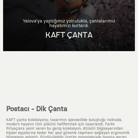
Yalova’ya yaptığımız yolculukta, çantalarımız
hayatımızı kurtardı.
KAFT ÇANTA
Postacı - Dik Çanta
KAFT çanta koleksiyonu; tasarımın işlevsellikle buluştuğu noktada,
modern hayatın tüm yükünü hafifletmek için tasarlandı. Farklı
ihtiyaçlara yanıt veren bu geniş koleksiyon; dizüstü bilgisayarından
kişisel eşyalarına kadar her şeyi güvenle taşımanı sağlayan ergonomik
bölmelere sahiptir. Sürdürülebilir üretim prensipleriyle hayata geçen