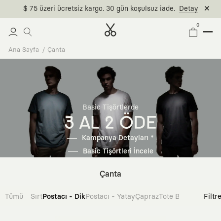
$ 75 üzeri ücretsiz kargo. 30 gün koşulsuz iade.
Detay
0
Ana Sayfa
Çanta
Basic Tişörtlerde
3 AL 2 ÖDE
Kampanya Detayları *
Basic Tişörtleri İncele
Çanta
Tümü
Sırt
Postacı - Dik
Postacı - Yatay
Çapraz
Tote Bag
Filtr