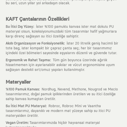
bu seri, uzun yıllar yol arkadaşın olacak.
KAFT Çantalarının Özellikleri
:
Su İtici Dış Yüzey
İster %100 pamuklu kanvas ister mat dokulu PU
materyal olsun, koleksiyonumuzdaki tüm tasarımlar hafif yağmurlara
karşı direnç sağlayan su itici özelliğe sahiptir.
:
Akıllı Organizasyon ve Fonksiyonellik
İster 20 litrelik geniş hacimli bir
tote bag, ister kompakt bir çapraz çanta seç; her bir tasarımımız
içindeki özel bölmeleri sayesinde eşyalarını düzenli ve güvende tutar.
:
Ergonomik ve Rahat Taşıma
Tüm gün boyunca üzerinde ağırlık
hissetmemen için ayarlanabilir askılar ve vücut ergonomisine uyum
sağlayan destekli sırt/omuz yapıları kullanılmıştır.
Materyaller
:
%100 Pamuk Kanvas
Nordhug, Nevend, Methone, Nougrod ve Meclo
tasarımlarımız, doğal pamuk ipliklerinden üretilen ve su itici özelliğe
sahip kanvas kumaştan üretilir.
:
Su İtici Mat PU Materyal
Robroc, Robroc Mini ve Vaantha
tasarımlarımız, dayanıklı ve modern mat yüzeye sahip su itici PU
materyalden üretilir.
:
Vegan Üretim
Tasarımlarımızda hiçbir hayvansal materyal