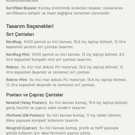
kullanılmamaktadır.
:
Sertifikalı Boyalar
Kumaş üretiminde kullanılan boyalar, uluslararası
sertifikalara sahiptir ve insan sağlığına tamamen zararsızdır.
Tasarım Seçenekleri
Sırt Çantaları
:
Nordhug
%100 pamuk su itici kanvas, 15.6 inç laptop bölmeli, 12 litre
kapasiteli yaratıcı sırt çantası tasarımı.
:
Nordhug Mini
%100 pamuk su itici kanvas, 13 inç laptop bölmeli, 8.5
litre kapasiteli kompakt mini sırt çantası tasarımı.
:
Robroc
Su itici mat dokulu PU materyal, 15.6 inç laptop bölmeli, 12
litre kapasiteli dayanıklı ve zamansız sırt çantası.
:
Robroc Mini
Su itici mat dokulu PU materyal, 15.6 inç laptop bölmeli,
12 litre kapasiteli dayanıklı ve zamansız sırt çantası.
Postacı ve Çapraz Çantalar
:
Nevend (Yatay Postacı)
Su itici kanvas kumaş, 15.6 inç laptop bölmeli,
geniş hacimli ve çapraz askılı modern tasarım.
:
Methone (Dik Postacı)
Su itici kanvas kumaş, 11 inç tablet bölmeli,
dikey yapısıyla kompakt kullanımlı tasarım.
:
Nougrod (Çapraz)
Su itici kanvas kumaş, pratik ve hafif yapısıyla
günlük kullanım için ideal fermuarlı çapraz çanta.