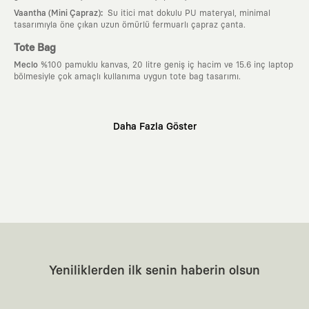
:
Vaantha (Mini Çapraz)
Su itici mat dokulu PU materyal, minimal
tasarımıyla öne çıkan uzun ömürlü fermuarlı çapraz çanta.
Tote Bag
Meclo
%100 pamuklu kanvas, 20 litre geniş iç hacim ve 15.6 inç laptop
bölmesiyle çok amaçlı kullanıma uygun tote bag tasarımı.
Neden KAFT?
Daha Fazla Göster
:
Giyilebilir Hikayeler
KAFT sıradan bir giyim markası değil; kanvasını
farklı sanatçılara ve yaratıcı zihinlere açık tutan bir tasarım
platformudur. Üzerinde taşıdığın her parça, arkasında derin bir anlam
ve hikaye barındıran özgün bir sanat eseridir.
:
Zamansız Tasarımlar
Klasik moda dünyasının dayattığı sezonluk
trendlerden ve hızlı tüketim döngülerinden tamamen uzağız. Amacımız
sadece birkaç ay giyilip eskiyecek kıyafetler üretmek değil; yıllar boyu
dolabının en değerli parçası olarak kalacak, hikayesini ve estetik
değerini hiçbir zaman kaybetmeyen zamansız tasarımlar ortaya
koymaktır.
:
Yaratıcı Bir Topluluk
KAFT, keşfetmeyi sevenlerin, sanata tutkuyla bağlı
Yeniliklerden ilk senin haberin olsun
olanların ve şehri özgürce adımlayanların ortak dilidir. Üzerinde
taşıdığın tasarımla, sıradanlığa meydan okuyan büyük ve yaratıcı bir
topluluğun parçası olursun.