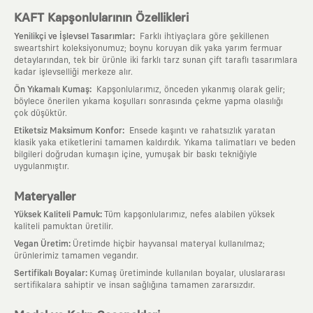
KAFT Kapşonlularının Özellikleri
:
Yenilikçi ve İşlevsel Tasarımlar
Farklı ihtiyaçlara göre şekillenen
sweartshirt koleksiyonumuz; boynu koruyan dik yaka yarım fermuar
detaylarından, tek bir ürünle iki farklı tarz sunan çift taraflı tasarımlara
kadar işlevselliği merkeze alır.
:
Ön Yıkamalı Kumaş
Kapşonlularımız, önceden yıkanmış olarak gelir;
böylece önerilen yıkama koşulları sonrasında çekme yapma olasılığı
çok düşüktür.
:
Etiketsiz Maksimum Konfor
Ensede kaşıntı ve rahatsızlık yaratan
klasik yaka etiketlerini tamamen kaldırdık. Yıkama talimatları ve beden
bilgileri doğrudan kumaşın içine, yumuşak bir baskı tekniğiyle
uygulanmıştır.
Materyaller
:
Yüksek Kaliteli Pamuk
Tüm kapşonlularımız, nefes alabilen yüksek
kaliteli pamuktan üretilir.
:
Vegan Üretim
Üretimde hiçbir hayvansal materyal kullanılmaz;
ürünlerimiz tamamen vegandır.
:
Sertifikalı Boyalar
Kumaş üretiminde kullanılan boyalar, uluslararası
sertifikalara sahiptir ve insan sağlığına tamamen zararsızdır.