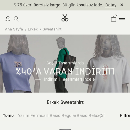
$ 75 üzeri ücretsiz kargo. 30 gün koşulsuz iade.
Detay
0
Ana Sayfa
Erkek
Sweatshirt
Seçili Tasarımlarda
%40'A VARAN İNDİRİM
İndirimli Tasarımları İncele
Erkek Sweatshirt
Tümü
Yarım Fermuarlı
Basic Regular
Basic Relax
Çift Taraflı
Filtr