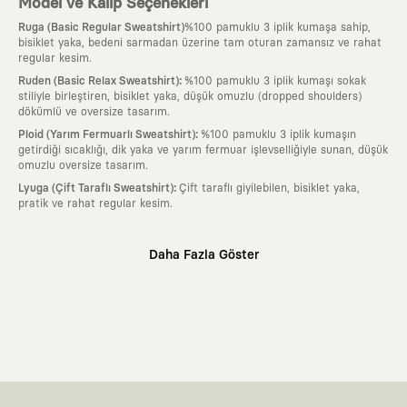
Model ve Kalıp Seçenekleri
Ruga (Basic Regular Sweatshirt)
%100 pamuklu 3 iplik kumaşa sahip,
bisiklet yaka, bedeni sarmadan üzerine tam oturan zamansız ve rahat
regular kesim.
:
Ruden (Basic Relax Sweatshirt)
%100 pamuklu 3 iplik kumaşı sokak
stiliyle birleştiren, bisiklet yaka, düşük omuzlu (dropped shoulders)
dökümlü ve oversize tasarım.
:
Ploid (Yarım Fermuarlı Sweatshirt)
%100 pamuklu 3 iplik kumaşın
getirdiği sıcaklığı, dik yaka ve yarım fermuar işlevselliğiyle sunan, düşük
omuzlu oversize tasarım.
:
Lyuga (Çift Taraflı Sweatshirt)
Çift taraflı giyilebilen, bisiklet yaka,
pratik ve rahat regular kesim.
Neden KAFT?
Daha Fazla Göster
:
Giyilebilir Hikayeler
KAFT sıradan bir giyim markası değil; kanvasını
farklı sanatçılara ve yaratıcı zihinlere açık tutan bir tasarım
platformudur. Üzerinde taşıdığın her parça, arkasında derin bir anlam
ve hikaye barındıran özgün bir sanat eseridir.
:
Zamansız Tasarımlar
Klasik moda dünyasının dayattığı sezonluk
trendlerden ve hızlı tüketim döngülerinden tamamen uzağız. Amacımız
sadece birkaç ay giyilip eskiyecek kıyafetler üretmek değil; yıllar boyu
dolabının en değerli parçası olarak kalacak, hikayesini ve estetik
değerini hiçbir zaman kaybetmeyen zamansız tasarımlar ortaya