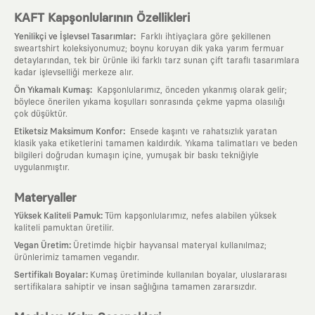
KAFT Kapşonlularının Özellikleri
:
Yenilikçi ve İşlevsel Tasarımlar
Farklı ihtiyaçlara göre şekillenen
sweartshirt koleksiyonumuz; boynu koruyan dik yaka yarım fermuar
detaylarından, tek bir ürünle iki farklı tarz sunan çift taraflı tasarımlara
kadar işlevselliği merkeze alır.
:
Ön Yıkamalı Kumaş
Kapşonlularımız, önceden yıkanmış olarak gelir;
böylece önerilen yıkama koşulları sonrasında çekme yapma olasılığı
çok düşüktür.
:
Etiketsiz Maksimum Konfor
Ensede kaşıntı ve rahatsızlık yaratan
klasik yaka etiketlerini tamamen kaldırdık. Yıkama talimatları ve beden
bilgileri doğrudan kumaşın içine, yumuşak bir baskı tekniğiyle
uygulanmıştır.
Materyaller
:
Yüksek Kaliteli Pamuk
Tüm kapşonlularımız, nefes alabilen yüksek
kaliteli pamuktan üretilir.
:
Vegan Üretim
Üretimde hiçbir hayvansal materyal kullanılmaz;
ürünlerimiz tamamen vegandır.
:
Sertifikalı Boyalar
Kumaş üretiminde kullanılan boyalar, uluslararası
sertifikalara sahiptir ve insan sağlığına tamamen zararsızdır.