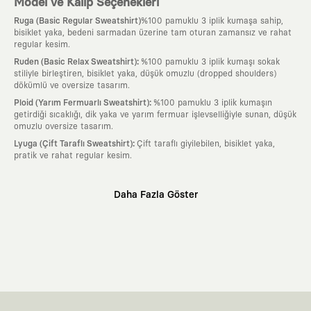
Model ve Kalıp Seçenekleri
Ruga (Basic Regular Sweatshirt)
%100 pamuklu 3 iplik kumaşa sahip,
bisiklet yaka, bedeni sarmadan üzerine tam oturan zamansız ve rahat
regular kesim.
:
Ruden (Basic Relax Sweatshirt)
%100 pamuklu 3 iplik kumaşı sokak
stiliyle birleştiren, bisiklet yaka, düşük omuzlu (dropped shoulders)
dökümlü ve oversize tasarım.
:
Ploid (Yarım Fermuarlı Sweatshirt)
%100 pamuklu 3 iplik kumaşın
getirdiği sıcaklığı, dik yaka ve yarım fermuar işlevselliğiyle sunan, düşük
omuzlu oversize tasarım.
:
Lyuga (Çift Taraflı Sweatshirt)
Çift taraflı giyilebilen, bisiklet yaka,
pratik ve rahat regular kesim.
Neden KAFT?
Daha Fazla Göster
:
Giyilebilir Hikayeler
KAFT sıradan bir giyim markası değil; kanvasını
farklı sanatçılara ve yaratıcı zihinlere açık tutan bir tasarım
platformudur. Üzerinde taşıdığın her parça, arkasında derin bir anlam
ve hikaye barındıran özgün bir sanat eseridir.
:
Zamansız Tasarımlar
Klasik moda dünyasının dayattığı sezonluk
trendlerden ve hızlı tüketim döngülerinden tamamen uzağız. Amacımız
sadece birkaç ay giyilip eskiyecek kıyafetler üretmek değil; yıllar boyu
dolabının en değerli parçası olarak kalacak, hikayesini ve estetik
değerini hiçbir zaman kaybetmeyen zamansız tasarımlar ortaya