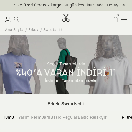
$ 75 üzeri ücretsiz kargo. 30 gün koşulsuz iade.
Detay
0
Ana Sayfa
Erkek
Sweatshirt
Seçili Tasarımlarda
%40'A VARAN İNDİRİM
İndirimli Tasarımları İncele
Erkek Sweatshirt
Tümü
Yarım Fermuarlı
Basic Regular
Basic Relax
Çift Taraflı
Filtr