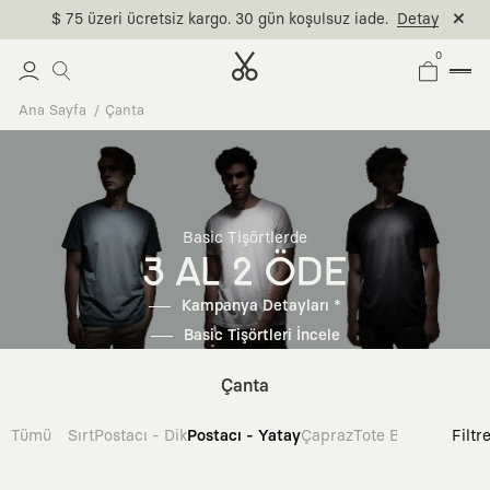
$ 75 üzeri ücretsiz kargo. 30 gün koşulsuz iade.
Detay
0
Ana Sayfa
Çanta
Basic Tişörtlerde
3 AL 2 ÖDE
Kampanya Detayları *
Basic Tişörtleri İncele
Çanta
Tümü
Sırt
Postacı - Dik
Postacı - Yatay
Çapraz
Tote Bag
Filtr