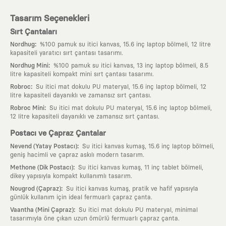
Tasarım Seçenekleri
Sırt Çantaları
:
Nordhug
%100 pamuk su itici kanvas, 15.6 inç laptop bölmeli, 12 litre
kapasiteli yaratıcı sırt çantası tasarımı.
:
Nordhug Mini
%100 pamuk su itici kanvas, 13 inç laptop bölmeli, 8.5
litre kapasiteli kompakt mini sırt çantası tasarımı.
:
Robroc
Su itici mat dokulu PU materyal, 15.6 inç laptop bölmeli, 12
litre kapasiteli dayanıklı ve zamansız sırt çantası.
:
Robroc Mini
Su itici mat dokulu PU materyal, 15.6 inç laptop bölmeli,
12 litre kapasiteli dayanıklı ve zamansız sırt çantası.
Postacı ve Çapraz Çantalar
:
Nevend (Yatay Postacı)
Su itici kanvas kumaş, 15.6 inç laptop bölmeli,
geniş hacimli ve çapraz askılı modern tasarım.
:
Methone (Dik Postacı)
Su itici kanvas kumaş, 11 inç tablet bölmeli,
dikey yapısıyla kompakt kullanımlı tasarım.
:
Nougrod (Çapraz)
Su itici kanvas kumaş, pratik ve hafif yapısıyla
günlük kullanım için ideal fermuarlı çapraz çanta.
:
Vaantha (Mini Çapraz)
Su itici mat dokulu PU materyal, minimal
tasarımıyla öne çıkan uzun ömürlü fermuarlı çapraz çanta.