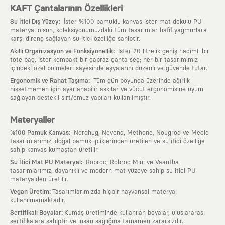
KAFT Çantalarının Özellikleri
:
Su İtici Dış Yüzey
İster %100 pamuklu kanvas ister mat dokulu PU
materyal olsun, koleksiyonumuzdaki tüm tasarımlar hafif yağmurlara
karşı direnç sağlayan su itici özelliğe sahiptir.
:
Akıllı Organizasyon ve Fonksiyonellik
İster 20 litrelik geniş hacimli bir
tote bag, ister kompakt bir çapraz çanta seç; her bir tasarımımız
içindeki özel bölmeleri sayesinde eşyalarını düzenli ve güvende tutar.
:
Ergonomik ve Rahat Taşıma
Tüm gün boyunca üzerinde ağırlık
hissetmemen için ayarlanabilir askılar ve vücut ergonomisine uyum
sağlayan destekli sırt/omuz yapıları kullanılmıştır.
Materyaller
:
%100 Pamuk Kanvas
Nordhug, Nevend, Methone, Nougrod ve Meclo
tasarımlarımız, doğal pamuk ipliklerinden üretilen ve su itici özelliğe
sahip kanvas kumaştan üretilir.
:
Su İtici Mat PU Materyal
Robroc, Robroc Mini ve Vaantha
tasarımlarımız, dayanıklı ve modern mat yüzeye sahip su itici PU
materyalden üretilir.
:
Vegan Üretim
Tasarımlarımızda hiçbir hayvansal materyal
kullanılmamaktadır.
:
Sertifikalı Boyalar
Kumaş üretiminde kullanılan boyalar, uluslararası
sertifikalara sahiptir ve insan sağlığına tamamen zararsızdır.