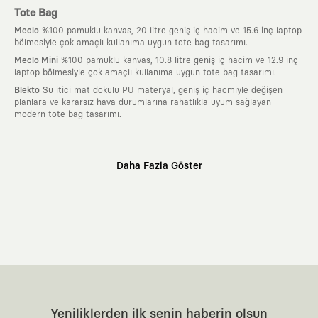
Tote Bag
Meclo
%100 pamuklu kanvas, 20 litre geniş iç hacim ve 15.6 inç laptop
bölmesiyle çok amaçlı kullanıma uygun tote bag tasarımı.
Meclo Mini
%100 pamuklu kanvas, 10.8 litre geniş iç hacim ve 12.9 inç
laptop bölmesiyle çok amaçlı kullanıma uygun tote bag tasarımı.
Blekto
Su itici mat dokulu PU materyal, geniş iç hacmiyle değişen
planlara ve kararsız hava durumlarına rahatlıkla uyum sağlayan
modern tote bag tasarımı.
Neden KAFT?
Daha Fazla Göster
:
Giyilebilir Hikayeler
KAFT sıradan bir giyim markası değil; kanvasını
farklı sanatçılara ve yaratıcı zihinlere açık tutan bir tasarım
platformudur. Üzerinde taşıdığın her parça, arkasında derin bir anlam
ve hikaye barındıran özgün bir sanat eseridir.
:
Zamansız Tasarımlar
Klasik moda dünyasının dayattığı sezonluk
trendlerden ve hızlı tüketim döngülerinden tamamen uzağız. Amacımız
sadece birkaç ay giyilip eskiyecek kıyafetler üretmek değil; yıllar boyu
dolabının en değerli parçası olarak kalacak, hikayesini ve estetik
değerini hiçbir zaman kaybetmeyen zamansız tasarımlar ortaya
koymaktır.
:
Yaratıcı Bir Topluluk
KAFT, keşfetmeyi sevenlerin, sanata tutkuyla bağlı
Yeniliklerden ilk senin haberin olsun