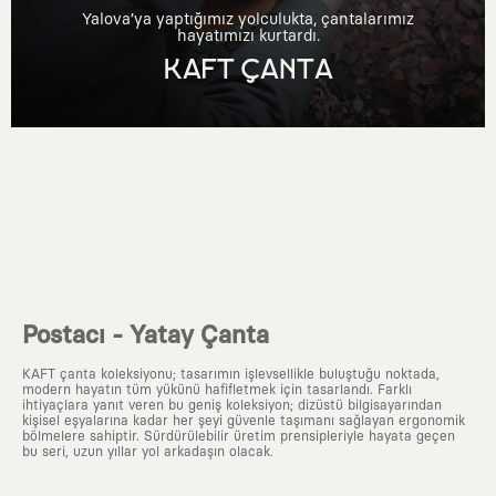
Yalova’ya yaptığımız yolculukta, çantalarımız
hayatımızı kurtardı.
KAFT ÇANTA
Postacı - Yatay Çanta
KAFT çanta koleksiyonu; tasarımın işlevsellikle buluştuğu noktada,
modern hayatın tüm yükünü hafifletmek için tasarlandı. Farklı
ihtiyaçlara yanıt veren bu geniş koleksiyon; dizüstü bilgisayarından
kişisel eşyalarına kadar her şeyi güvenle taşımanı sağlayan ergonomik
bölmelere sahiptir. Sürdürülebilir üretim prensipleriyle hayata geçen
bu seri, uzun yıllar yol arkadaşın olacak.