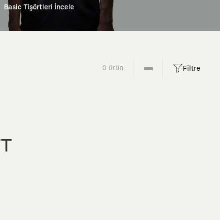
Basic Tişörtleri İncele
0 ürün
Filtre
FT