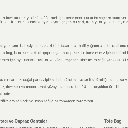
n hayatın tüm yükünü hafifletmek için tasarlandı. Farklı ihtiyaçlara yanıt vere
ülebilir üretim prensipleriyle hayata geçen bu seri, uzun yıllar yol arkadaşın o
al olsun, koleksiyonumuzdaki tüm tasarımlar hafif yağmurlara karşı direnç sağl
 tote bag, ister kompakt bir çapraz çanta seç; her bir tasarımımız içindeki özel
en için ayarlanabilir askılar ve vücut ergonomisine uyum sağlayan destekli sır
mlarımız, doğal pamuk ipliklerinden üretilen ve su itici özelliğe sahip kanva
z, dayanıklı ve modern mat yüzeye sahip su itici PU materyalden üretilir.
ktadır.
tifikalara sahiptir ve insan sağlığına tamamen zararsızdır.
tacı ve Çapraz Çantalar
Tote Bag