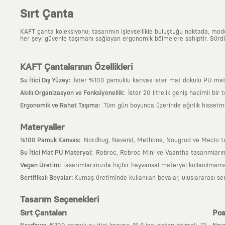
Sırt Çanta
KAFT çanta koleksiyonu; tasarımın işlevsellikle buluştuğu noktada, moder
her şeyi güvenle taşımanı sağlayan ergonomik bölmelere sahiptir. Sürdür
KAFT Çantalarının Özellikleri
:
Su İtici Dış Yüzey
İster %100 pamuklu kanvas ister mat dokulu PU matery
:
Akıllı Organizasyon ve Fonksiyonellik
İster 20 litrelik geniş hacimli bir
:
Ergonomik ve Rahat Taşıma
Tüm gün boyunca üzerinde ağırlık hissetmem
Materyaller
:
%100 Pamuk Kanvas
Nordhug, Nevend, Methone, Nougrod ve Meclo tasarı
:
Su İtici Mat PU Materyal
Robroc, Robroc Mini ve Vaantha tasarımlarımı
:
Vegan Üretim
Tasarımlarımızda hiçbir hayvansal materyal kullanılmama
:
Sertifikalı Boyalar
Kumaş üretiminde kullanılan boyalar, uluslararası ser
Tasarım Seçenekleri
Sırt Çantaları
Pos