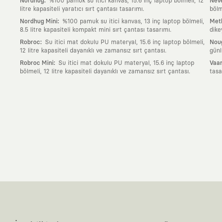
:
Nordhug
%100 pamuk su itici kanvas, 15.6 inç laptop bölmeli, 12
Neve
litre kapasiteli yaratıcı sırt çantası tasarımı.
bölm
:
Nordhug Mini
%100 pamuk su itici kanvas, 13 inç laptop bölmeli,
Meth
8.5 litre kapasiteli kompakt mini sırt çantası tasarımı.
dike
:
Robroc
Su itici mat dokulu PU materyal, 15.6 inç laptop bölmeli,
Nou
12 litre kapasiteli dayanıklı ve zamansız sırt çantası.
günl
:
Robroc Mini
Su itici mat dokulu PU materyal, 15.6 inç laptop
Vaan
bölmeli, 12 litre kapasiteli dayanıklı ve zamansız sırt çantası.
tasa
Neden KAFT?
:
Giyilebilir Hikayeler
KAFT sıradan bir giyim markası değil; kanvasını far
özgün bir sanat eseridir.
:
Zamansız Tasarımlar
Klasik moda dünyasının dayattığı sezonluk trendl
değerli parçası olarak kalacak, hikayesini ve estetik değerini hiçbir 
:
Yaratıcı Bir Topluluk
KAFT, keşfetmeyi sevenlerin, sanata tutkuyla bağlı
parçası olursun.
:
Global İş Birlikleri
Kendi tasarım mutfağımızın gücünü, dünyanın dört bir 
kanvası, farklı disiplinlerin, kültürlerin ve yaratıcı zihinlerin buluşup yep
:
360 Derece Entegre Kalite
Tasarımdan üretime, yazılımdan müşteri de
standartlarında ve tavizsiz bir kaliteyle üretilmesini garanti eder.
:
Sürdürülebilir ve Doğaya Saygılı Vizyon
Hızlı tüketim alışkanlıklarına 