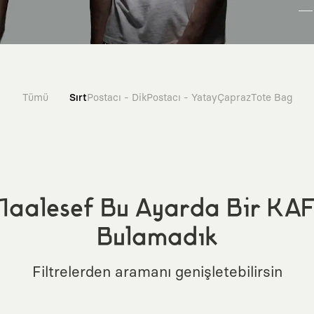
Tümü
Sırt
Postacı - Dik
Postacı - Yatay
Çapraz
Tote Bag
aalesef Bu Ayarda Bir KA
Bulamadık
Filtrelerden aramanı genişletebilirsin