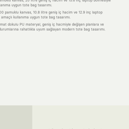
uklu kanvas, 20 litre geniş iç hacim ve 15.6 inç laptop bölmesiyle
lanıma uygun tote bag tasarımı.
0 pamuklu kanvas, 10.8 litre geniş iç hacim ve 12.9 inç laptop
 amaçlı kullanıma uygun tote bag tasarımı.
 mat dokulu PU materyal, geniş iç hacmiyle değişen planlara ve
durumlarına rahatlıkla uyum sağlayan modern tote bag tasarımı.
nde taşıdığın her parça, arkasında derin bir anlam ve hikaye barındıran
 giyilip eskiyecek kıyafetler üretmek değil; yıllar boyu dolabının en
sarımla, sıradanlığa meydan okuyan büyük ve yaratıcı bir topluluğun
obal markalarla yaptığımız özel iş birlikleriyle harmanlıyoruz. KAFT
ruz. Bu entegre ekosistem, sana ulaşan her ürünün yüksek KAFT
, doğaya saygılı tasarımları hayata geçiriyoruz. Better Cotton Initiative