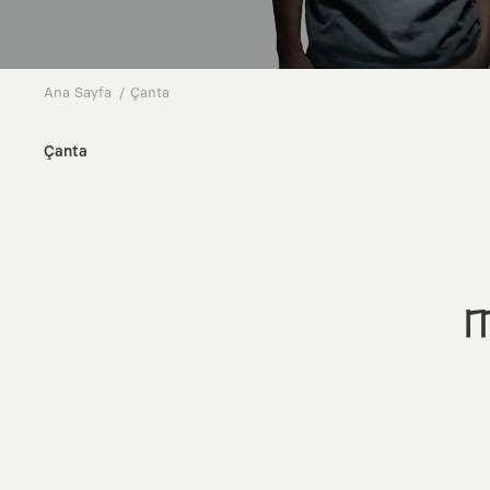
Ana Sayfa
Çanta
Çanta
M