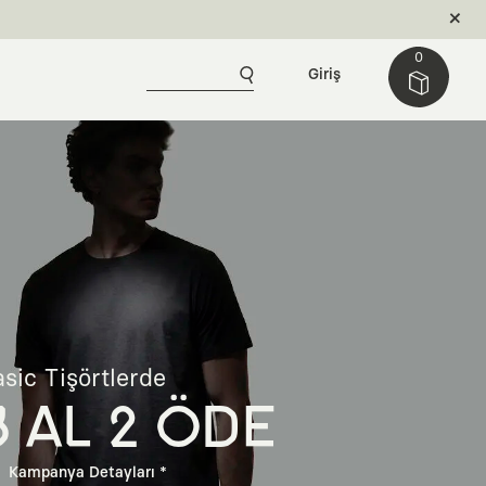
0
Giriş
sic Tişörtlerde
3 AL 2 ÖDE
Kampanya Detayları *