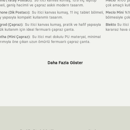
:
nd (Yatay Postacı)
Su itici kanvas kumaş, 15.6 inç laptop
Meclo
%100 pam
eli, geniş hacimli ve çapraz askılı modern tasarım.
çok amaçlı kul
:
one (Dik Postacı)
Su itici kanvas kumaş, 11 inç tablet bölmeli,
Meclo Mini
%10
y yapısıyla kompakt kullanımlı tasarım.
bölmesiyle çok
:
grod (Çapraz)
Su itici kanvas kumaş, pratik ve hafif yapısıyla
Blekto
Su itici
ük kullanım için ideal fermuarlı çapraz çanta.
kararsız hava 
:
tha (Mini Çapraz)
Su itici mat dokulu PU materyal, minimal
rımıyla öne çıkan uzun ömürlü fermuarlı çapraz çanta.
Daha Fazla Göster
klı sanatçılara ve yaratıcı zihinlere açık tutan bir tasarım platformudur. Üzeri
erden ve hızlı tüketim döngülerinden tamamen uzağız. Amacımız sadece birkaç ay
zaman kaybetmeyen zamansız tasarımlar ortaya koymaktır.
 olanların ve şehri özgürce adımlayanların ortak dilidir. Üzerinde taşıdığın ta
yanından bağımsız illüstratörler, sanatçılar ve kendi alanında vizyoner olan gl
yeni hikayeler anlattığı ortak bir platformdur.
neyimine kadar tüm süreçlerimizi kendi içimizde, büyük bir tutkuyla yönetiyo
karşıyız. Lokal üreticilerimizle birlikte, zamansız ve uzun yaşam döngüsüne sahip