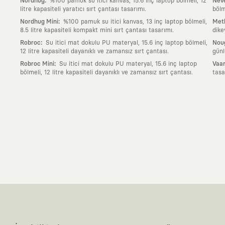
:
Nordhug
%100 pamuk su itici kanvas, 15.6 inç laptop bölmeli, 12
Neve
litre kapasiteli yaratıcı sırt çantası tasarımı.
bölm
:
Nordhug Mini
%100 pamuk su itici kanvas, 13 inç laptop bölmeli,
Meth
8.5 litre kapasiteli kompakt mini sırt çantası tasarımı.
dike
:
Robroc
Su itici mat dokulu PU materyal, 15.6 inç laptop bölmeli,
Nou
12 litre kapasiteli dayanıklı ve zamansız sırt çantası.
günl
:
Robroc Mini
Su itici mat dokulu PU materyal, 15.6 inç laptop
Vaan
bölmeli, 12 litre kapasiteli dayanıklı ve zamansız sırt çantası.
tasa
Neden KAFT?
:
Giyilebilir Hikayeler
KAFT sıradan bir giyim markası değil; kanvasını far
özgün bir sanat eseridir.
:
Zamansız Tasarımlar
Klasik moda dünyasının dayattığı sezonluk trendl
değerli parçası olarak kalacak, hikayesini ve estetik değerini hiçbir 
:
Yaratıcı Bir Topluluk
KAFT, keşfetmeyi sevenlerin, sanata tutkuyla bağlı
parçası olursun.
:
Global İş Birlikleri
Kendi tasarım mutfağımızın gücünü, dünyanın dört bir 
kanvası, farklı disiplinlerin, kültürlerin ve yaratıcı zihinlerin buluşup yep
:
360 Derece Entegre Kalite
Tasarımdan üretime, yazılımdan müşteri de
standartlarında ve tavizsiz bir kaliteyle üretilmesini garanti eder.
:
Sürdürülebilir ve Doğaya Saygılı Vizyon
Hızlı tüketim alışkanlıklarına 