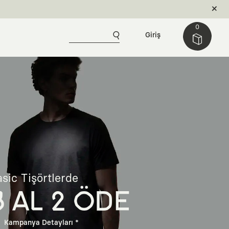
0
Giriş
sic Tişörtlerde
3 AL 2 ÖDE
Kampanya Detayları *