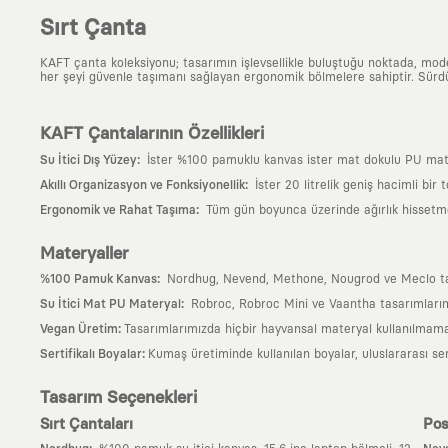
Sırt Çanta
KAFT çanta koleksiyonu; tasarımın işlevsellikle buluştuğu noktada, moder
her şeyi güvenle taşımanı sağlayan ergonomik bölmelere sahiptir. Sürdür
KAFT Çantalarının Özellikleri
:
Su İtici Dış Yüzey
İster %100 pamuklu kanvas ister mat dokulu PU matery
:
Akıllı Organizasyon ve Fonksiyonellik
İster 20 litrelik geniş hacimli bir
:
Ergonomik ve Rahat Taşıma
Tüm gün boyunca üzerinde ağırlık hissetmem
Materyaller
:
%100 Pamuk Kanvas
Nordhug, Nevend, Methone, Nougrod ve Meclo tasarı
:
Su İtici Mat PU Materyal
Robroc, Robroc Mini ve Vaantha tasarımlarımı
:
Vegan Üretim
Tasarımlarımızda hiçbir hayvansal materyal kullanılmama
:
Sertifikalı Boyalar
Kumaş üretiminde kullanılan boyalar, uluslararası ser
Tasarım Seçenekleri
Sırt Çantaları
Pos