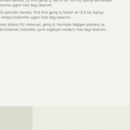
uklu kanvas, 20 litre geniş iç hacim ve 15.6 inç laptop bölmesiyle
lanıma uygun tote bag tasarımı.
0 pamuklu kanvas, 10.8 litre geniş iç hacim ve 12.9 inç laptop
 amaçlı kullanıma uygun tote bag tasarımı.
 mat dokulu PU materyal, geniş iç hacmiyle değişen planlara ve
durumlarına rahatlıkla uyum sağlayan modern tote bag tasarımı.
nde taşıdığın her parça, arkasında derin bir anlam ve hikaye barındıran
 giyilip eskiyecek kıyafetler üretmek değil; yıllar boyu dolabının en
sarımla, sıradanlığa meydan okuyan büyük ve yaratıcı bir topluluğun
obal markalarla yaptığımız özel iş birlikleriyle harmanlıyoruz. KAFT
ruz. Bu entegre ekosistem, sana ulaşan her ürünün yüksek KAFT
, doğaya saygılı tasarımları hayata geçiriyoruz. Better Cotton Initiative