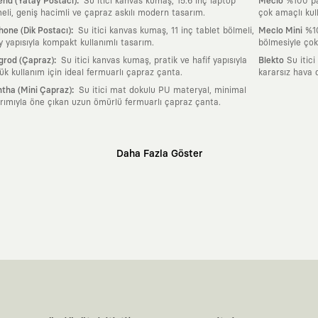
:
nd (Yatay Postacı)
Su itici kanvas kumaş, 15.6 inç laptop
Meclo
%100 pam
eli, geniş hacimli ve çapraz askılı modern tasarım.
çok amaçlı kul
:
one (Dik Postacı)
Su itici kanvas kumaş, 11 inç tablet bölmeli,
Meclo Mini
%10
y yapısıyla kompakt kullanımlı tasarım.
bölmesiyle çok
:
grod (Çapraz)
Su itici kanvas kumaş, pratik ve hafif yapısıyla
Blekto
Su itici
ük kullanım için ideal fermuarlı çapraz çanta.
kararsız hava 
:
tha (Mini Çapraz)
Su itici mat dokulu PU materyal, minimal
rımıyla öne çıkan uzun ömürlü fermuarlı çapraz çanta.
Daha Fazla Göster
klı sanatçılara ve yaratıcı zihinlere açık tutan bir tasarım platformudur. Üzeri
erden ve hızlı tüketim döngülerinden tamamen uzağız. Amacımız sadece birkaç ay
zaman kaybetmeyen zamansız tasarımlar ortaya koymaktır.
 olanların ve şehri özgürce adımlayanların ortak dilidir. Üzerinde taşıdığın ta
yanından bağımsız illüstratörler, sanatçılar ve kendi alanında vizyoner olan gl
yeni hikayeler anlattığı ortak bir platformdur.
neyimine kadar tüm süreçlerimizi kendi içimizde, büyük bir tutkuyla yönetiyo
karşıyız. Lokal üreticilerimizle birlikte, zamansız ve uzun yaşam döngüsüne sahip