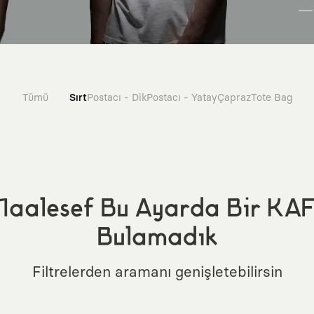
Tümü
Sırt
Postacı - Dik
Postacı - Yatay
Çapraz
Tote Bag
aalesef Bu Ayarda Bir KA
Bulamadık
Filtrelerden aramanı genişletebilirsin