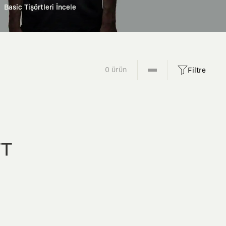
Basic Tişörtleri İncele
0 ürün
Filtre
FT