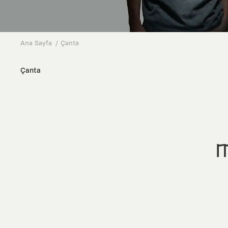
Ana Sayfa
Çanta
Çanta
M