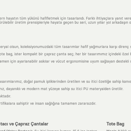
n hayatın tüm yükünü hafifletmek için tasarlandı. Farklı ihtiyaçlara yanıt vere
ülebilir üretim prensipleriyle hayata geçen bu seri, uzun yıllar yol arkadaşın o
al olsun, koleksiyonumuzdaki tüm tasarımlar hafif yağmurlara karşı direnç sağl
 tote bag, ister kompakt bir çapraz çanta seç; her bir tasarımımız içindeki özel
en için ayarlanabilir askılar ve vücut ergonomisine uyum sağlayan destekli sır
mlarımız, doğal pamuk ipliklerinden üretilen ve su itici özelliğe sahip kanva
z, dayanıklı ve modern mat yüzeye sahip su itici PU materyalden üretilir.
ktadır.
tifikalara sahiptir ve insan sağlığına tamamen zararsızdır.
tacı ve Çapraz Çantalar
Tote Bag