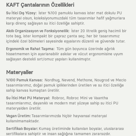
KAFT Çantalarının Özellikleri
:
Su İtici Dış Yüzey
İster %100 pamuklu kanvas ister mat dokulu PU
materyal olsun, koleksiyonumuzdaki tüm tasarımlar hafif yağmurlara
karşı direnç sağlayan su itici özelliğe sahiptir.
:
Akıllı Organizasyon ve Fonksiyonellik
İster 20 litrelik geniş hacimli bir
tote bag, ister kompakt bir çapraz çanta seç; her bir tasarımımız
içindeki özel bölmeleri sayesinde eşyalarını düzenli ve güvende tutar.
:
Ergonomik ve Rahat Taşıma
Tüm gün boyunca üzerinde ağırlık
hissetmemen için ayarlanabilir askılar ve vücut ergonomisine uyum
sağlayan destekli sırt/omuz yapıları kullanılmıştır.
Materyaller
:
%100 Pamuk Kanvas
Nordhug, Nevend, Methone, Nougrod ve Meclo
tasarımlarımız, doğal pamuk ipliklerinden üretilen ve su itici özelliğe
sahip kanvas kumaştan üretilir.
:
Su İtici Mat PU Materyal
Robroc, Robroc Mini ve Vaantha
tasarımlarımız, dayanıklı ve modern mat yüzeye sahip su itici PU
materyalden üretilir.
:
Vegan Üretim
Tasarımlarımızda hiçbir hayvansal materyal
kullanılmamaktadır.
:
Sertifikalı Boyalar
Kumaş üretiminde kullanılan boyalar, uluslararası
sertifikalara sahiptir ve insan sağlığına tamamen zararsızdır.