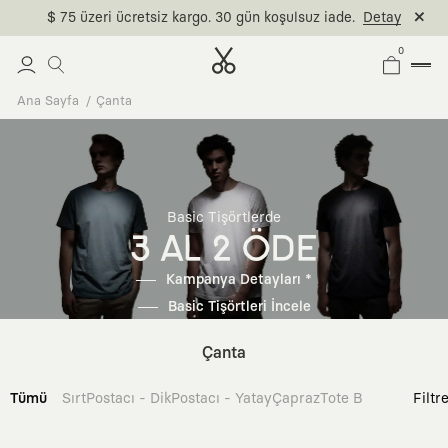
$ 75 üzeri ücretsiz kargo. 30 gün koşulsuz iade.
Detay
0
Ana Sayfa
Çanta
Basic Tişörtlerde
3 AL 2 ÖDE
Kampanya Detayları *
Basic Tişörtleri İncele
Çanta
Tümü
Sırt
Postacı - Dik
Postacı - Yatay
Çapraz
Tote Bag
Filtr