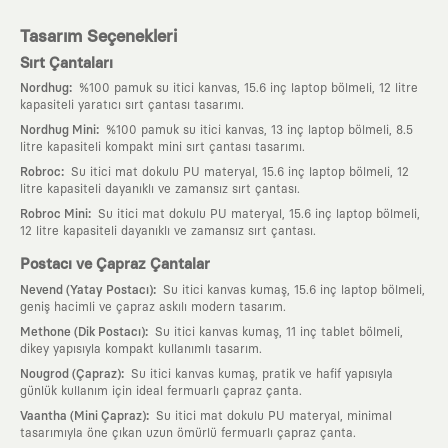
Tasarım Seçenekleri
Sırt Çantaları
:
Nordhug
%100 pamuk su itici kanvas, 15.6 inç laptop bölmeli, 12 litre
kapasiteli yaratıcı sırt çantası tasarımı.
:
Nordhug Mini
%100 pamuk su itici kanvas, 13 inç laptop bölmeli, 8.5
litre kapasiteli kompakt mini sırt çantası tasarımı.
:
Robroc
Su itici mat dokulu PU materyal, 15.6 inç laptop bölmeli, 12
litre kapasiteli dayanıklı ve zamansız sırt çantası.
:
Robroc Mini
Su itici mat dokulu PU materyal, 15.6 inç laptop bölmeli,
12 litre kapasiteli dayanıklı ve zamansız sırt çantası.
Postacı ve Çapraz Çantalar
:
Nevend (Yatay Postacı)
Su itici kanvas kumaş, 15.6 inç laptop bölmeli,
geniş hacimli ve çapraz askılı modern tasarım.
:
Methone (Dik Postacı)
Su itici kanvas kumaş, 11 inç tablet bölmeli,
dikey yapısıyla kompakt kullanımlı tasarım.
:
Nougrod (Çapraz)
Su itici kanvas kumaş, pratik ve hafif yapısıyla
günlük kullanım için ideal fermuarlı çapraz çanta.
:
Vaantha (Mini Çapraz)
Su itici mat dokulu PU materyal, minimal
tasarımıyla öne çıkan uzun ömürlü fermuarlı çapraz çanta.