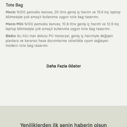
Tote Bag
Meclo
%100 pamuklu kanvas, 20 litre geniş iç hacim ve 15.6 inç laptop
bölmesiyle çok amaçlı kullanıma uygun tote bag tasarımı.
Meclo Mini
%100 pamuklu kanvas, 10.8 litre geniş iç hacim ve 12.9 inç
laptop bölmesiyle çok amaçlı kullanıma uygun tote bag tasarımı.
Blekto
Su itici mat dokulu PU materyal, geniş iç hacmiyle değişen
planlara ve kararsız hava durumlarına rahatlıkla uyum sağlayan
modern tote bag tasarımı.
Neden KAFT?
Daha Fazla Göster
:
Giyilebilir Hikayeler
KAFT sıradan bir giyim markası değil; kanvasını
farklı sanatçılara ve yaratıcı zihinlere açık tutan bir tasarım
platformudur. Üzerinde taşıdığın her parça, arkasında derin bir anlam
ve hikaye barındıran özgün bir sanat eseridir.
:
Zamansız Tasarımlar
Klasik moda dünyasının dayattığı sezonluk
trendlerden ve hızlı tüketim döngülerinden tamamen uzağız. Amacımız
sadece birkaç ay giyilip eskiyecek kıyafetler üretmek değil; yıllar boyu
dolabının en değerli parçası olarak kalacak, hikayesini ve estetik
değerini hiçbir zaman kaybetmeyen zamansız tasarımlar ortaya
koymaktır.
:
Yaratıcı Bir Topluluk
KAFT, keşfetmeyi sevenlerin, sanata tutkuyla bağlı
Yeniliklerden ilk senin haberin olsun