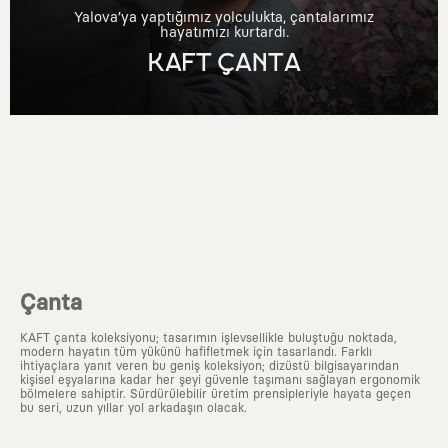
Yalova’ya yaptığımız yolculukta, çantalarımız
hayatımızı kurtardı.
KAFT ÇANTA
Çanta
KAFT çanta koleksiyonu; tasarımın işlevsellikle buluştuğu noktada,
modern hayatın tüm yükünü hafifletmek için tasarlandı. Farklı
ihtiyaçlara yanıt veren bu geniş koleksiyon; dizüstü bilgisayarından
kişisel eşyalarına kadar her şeyi güvenle taşımanı sağlayan ergonomik
bölmelere sahiptir. Sürdürülebilir üretim prensipleriyle hayata geçen
bu seri, uzun yıllar yol arkadaşın olacak.