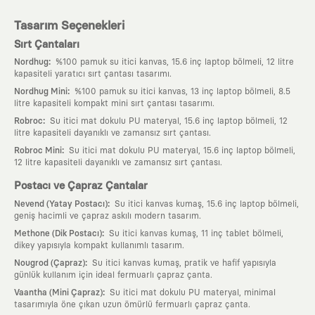
Tasarım Seçenekleri
Sırt Çantaları
:
Nordhug
%100 pamuk su itici kanvas, 15.6 inç laptop bölmeli, 12 litre
kapasiteli yaratıcı sırt çantası tasarımı.
:
Nordhug Mini
%100 pamuk su itici kanvas, 13 inç laptop bölmeli, 8.5
litre kapasiteli kompakt mini sırt çantası tasarımı.
:
Robroc
Su itici mat dokulu PU materyal, 15.6 inç laptop bölmeli, 12
litre kapasiteli dayanıklı ve zamansız sırt çantası.
:
Robroc Mini
Su itici mat dokulu PU materyal, 15.6 inç laptop bölmeli,
12 litre kapasiteli dayanıklı ve zamansız sırt çantası.
Postacı ve Çapraz Çantalar
:
Nevend (Yatay Postacı)
Su itici kanvas kumaş, 15.6 inç laptop bölmeli,
geniş hacimli ve çapraz askılı modern tasarım.
:
Methone (Dik Postacı)
Su itici kanvas kumaş, 11 inç tablet bölmeli,
dikey yapısıyla kompakt kullanımlı tasarım.
:
Nougrod (Çapraz)
Su itici kanvas kumaş, pratik ve hafif yapısıyla
günlük kullanım için ideal fermuarlı çapraz çanta.
:
Vaantha (Mini Çapraz)
Su itici mat dokulu PU materyal, minimal
tasarımıyla öne çıkan uzun ömürlü fermuarlı çapraz çanta.