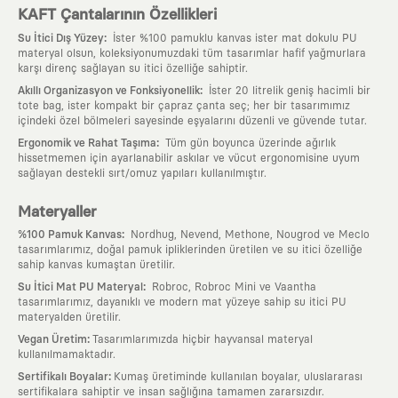
KAFT Çantalarının Özellikleri
:
Su İtici Dış Yüzey
İster %100 pamuklu kanvas ister mat dokulu PU
materyal olsun, koleksiyonumuzdaki tüm tasarımlar hafif yağmurlara
karşı direnç sağlayan su itici özelliğe sahiptir.
:
Akıllı Organizasyon ve Fonksiyonellik
İster 20 litrelik geniş hacimli bir
tote bag, ister kompakt bir çapraz çanta seç; her bir tasarımımız
içindeki özel bölmeleri sayesinde eşyalarını düzenli ve güvende tutar.
:
Ergonomik ve Rahat Taşıma
Tüm gün boyunca üzerinde ağırlık
hissetmemen için ayarlanabilir askılar ve vücut ergonomisine uyum
sağlayan destekli sırt/omuz yapıları kullanılmıştır.
Materyaller
:
%100 Pamuk Kanvas
Nordhug, Nevend, Methone, Nougrod ve Meclo
tasarımlarımız, doğal pamuk ipliklerinden üretilen ve su itici özelliğe
sahip kanvas kumaştan üretilir.
:
Su İtici Mat PU Materyal
Robroc, Robroc Mini ve Vaantha
tasarımlarımız, dayanıklı ve modern mat yüzeye sahip su itici PU
materyalden üretilir.
:
Vegan Üretim
Tasarımlarımızda hiçbir hayvansal materyal
kullanılmamaktadır.
:
Sertifikalı Boyalar
Kumaş üretiminde kullanılan boyalar, uluslararası
sertifikalara sahiptir ve insan sağlığına tamamen zararsızdır.