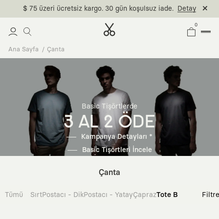
$ 75 üzeri ücretsiz kargo. 30 gün koşulsuz iade.
Detay
0
Ana Sayfa
Çanta
Basic Tişörtlerde
3 AL 2 ÖDE
Kampanya Detayları *
Basic Tişörtleri İncele
Çanta
Tümü
Sırt
Postacı - Dik
Postacı - Yatay
Çapraz
Tote Bag
Filtr