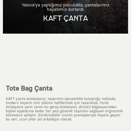
Yalova’ya yaptığımız yolculukta, çantalarımız
hayatımızı kurtardı.
KAFT ÇANTA
Tote Bag Çanta
KAFT çanta koleksiyonu; tasarımın işlevsellikle buluştuğu noktada,
modern hayatın tüm yükünü hafifletmek için tasarlandı. Farklı
ihtiyaçlara yanıt veren bu geniş koleksiyon; dizüstü bilgisayarından
kişisel eşyalarına kadar her şeyi güvenle taşımanı sağlayan ergonomik
bölmelere sahiptir. Sürdürülebilir üretim prensipleriyle hayata geçen
bu seri, uzun yıllar yol arkadaşın olacak.