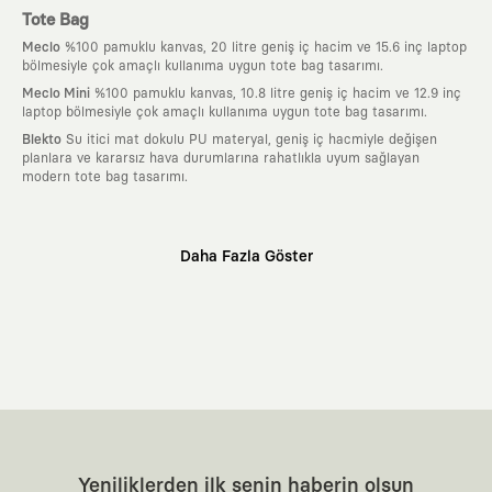
Tote Bag
Meclo
%100 pamuklu kanvas, 20 litre geniş iç hacim ve 15.6 inç laptop
bölmesiyle çok amaçlı kullanıma uygun tote bag tasarımı.
Meclo Mini
%100 pamuklu kanvas, 10.8 litre geniş iç hacim ve 12.9 inç
laptop bölmesiyle çok amaçlı kullanıma uygun tote bag tasarımı.
Blekto
Su itici mat dokulu PU materyal, geniş iç hacmiyle değişen
planlara ve kararsız hava durumlarına rahatlıkla uyum sağlayan
modern tote bag tasarımı.
Neden KAFT?
Daha Fazla Göster
:
Giyilebilir Hikayeler
KAFT sıradan bir giyim markası değil; kanvasını
farklı sanatçılara ve yaratıcı zihinlere açık tutan bir tasarım
platformudur. Üzerinde taşıdığın her parça, arkasında derin bir anlam
ve hikaye barındıran özgün bir sanat eseridir.
:
Zamansız Tasarımlar
Klasik moda dünyasının dayattığı sezonluk
trendlerden ve hızlı tüketim döngülerinden tamamen uzağız. Amacımız
sadece birkaç ay giyilip eskiyecek kıyafetler üretmek değil; yıllar boyu
dolabının en değerli parçası olarak kalacak, hikayesini ve estetik
değerini hiçbir zaman kaybetmeyen zamansız tasarımlar ortaya
koymaktır.
:
Yaratıcı Bir Topluluk
KAFT, keşfetmeyi sevenlerin, sanata tutkuyla bağlı
Yeniliklerden ilk senin haberin olsun