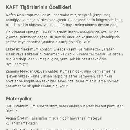
KAFT Tişörtlerinin Özellikleri
:
Nefes Alan Emprime Baskı
Tasarımlarımız, serigrafi (emprime)
tekniğiyle kumaşa pürüzsüzce işlenir. Bu sayede baskı bölgesinde kalın,
plastik bir his oluşmaz ve cildin gün boyu nefes almaya devam eder.
:
Ön Yıkamalı Kumaş
Tüm ürünlerimiz üretim aşamasında özel bir ön
yıkama işleminden geçer. Bu sayede önerilen koşullarda yıkandığında
çekme veya daralma yaşama olasılığı çok düşüktür.
:
Etiketsiz Maksimum Konfor
Ensede kaşıntı ve rahatsızlık yaratan
klasik yaka etiketlerini tamamen kaldırdık. Yıkama talimatları ve beden
bilgileri doğrudan kumaşın içine, yumuşak bir baskı tekniğiyle
uygulanmıştır.
:
Zamana Meydan Okuyan Kalite
Kumaşın dokusuna derinlemesine
işleyen yüksek kaliteli, insan sağlığına zarar vermeyen, sertifikalı
boyalar ve uygulanan teknikler sayesinde, tasarımlar yıllarca solmaz,
çatlamaz ve ilk günkü canlılığını korur.
Materyaller
:
%100 Pamuk
Tüm tişörtlerimiz, nefes alabilen yüksek kaliteli pamuktan
üretilir.
:
Vegan Üretim
Tasarımlarımızda hiçbir hayvansal materyal
kullanılmamaktadır.