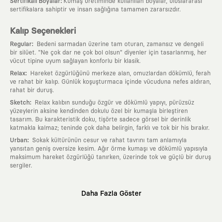
:
Sertifikalı Boyalar
Kumaş üretiminde kullanılan boyalar, uluslararası
sertifikalara sahiptir ve insan sağlığına tamamen zararsızdır.
Kalıp Seçenekleri
:
Regular
Bedeni sarmadan üzerine tam oturan, zamansız ve dengeli
bir silüet. "Ne çok dar ne çok bol olsun" diyenler için tasarlanmış, her
vücut tipine uyum sağlayan konforlu bir klasik.
:
Relax
Hareket özgürlüğünü merkeze alan, omuzlardan dökümlü, ferah
ve rahat bir kalıp. Günlük koşuşturmaca içinde vücuduna nefes aldıran,
rahat bir duruş.
:
Sketch
Relax kalıbın sunduğu özgür ve dökümlü yapıyı, pürüzsüz
yüzeylerin aksine kendinden dokulu özel bir kumaşla birleştiren
tasarım. Bu karakteristik doku, tişörte sadece görsel bir derinlik
katmakla kalmaz; teninde çok daha belirgin, farklı ve tok bir his bırakır.
:
Urban
Sokak kültürünün cesur ve rahat tavrını tam anlamıyla
yansıtan geniş oversize kesim. Ağır örme kumaşı ve dökümlü yapısıyla
maksimum hareket özgürlüğü tanırken, üzerinde tok ve güçlü bir duruş
sergiler.
Neden KAFT?
Daha Fazla Göster
:
Giyilebilir Hikayeler
KAFT sıradan bir giyim markası değil; kanvasını
farklı sanatçılara ve yaratıcı zihinlere açık tutan bir tasarım
platformudur. Üzerinde taşıdığın her parça, arkasında derin bir anlam