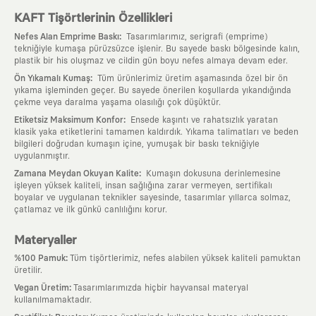
KAFT Tişörtlerinin Özellikleri
:
Nefes Alan Emprime Baskı
Tasarımlarımız, serigrafi (emprime)
tekniğiyle kumaşa pürüzsüzce işlenir. Bu sayede baskı bölgesinde kalın,
plastik bir his oluşmaz ve cildin gün boyu nefes almaya devam eder.
:
Ön Yıkamalı Kumaş
Tüm ürünlerimiz üretim aşamasında özel bir ön
yıkama işleminden geçer. Bu sayede önerilen koşullarda yıkandığında
çekme veya daralma yaşama olasılığı çok düşüktür.
:
Etiketsiz Maksimum Konfor
Ensede kaşıntı ve rahatsızlık yaratan
klasik yaka etiketlerini tamamen kaldırdık. Yıkama talimatları ve beden
bilgileri doğrudan kumaşın içine, yumuşak bir baskı tekniğiyle
uygulanmıştır.
:
Zamana Meydan Okuyan Kalite
Kumaşın dokusuna derinlemesine
işleyen yüksek kaliteli, insan sağlığına zarar vermeyen, sertifikalı
boyalar ve uygulanan teknikler sayesinde, tasarımlar yıllarca solmaz,
çatlamaz ve ilk günkü canlılığını korur.
Materyaller
:
%100 Pamuk
Tüm tişörtlerimiz, nefes alabilen yüksek kaliteli pamuktan
üretilir.
:
Vegan Üretim
Tasarımlarımızda hiçbir hayvansal materyal
kullanılmamaktadır.