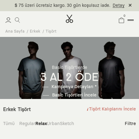
$ 75 üzeri ücretsiz kargo. 30 gün koşulsuz iade.
Detay
0
Ana Sayfa
Erkek
Tişört
Basic Tişörtlerde
3 AL 2 ÖDE
Kampanya Detayları *
Basic Tişörtleri İncele
Erkek Tişört
Tişört Kalıplarını İncele
Tümü
Regular
Relax
Urban
Sketch
Filtre