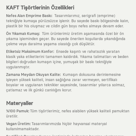
KAFT Tişörtlerinin Özellikleri
:
Nefes Alan Emprime Baskı
Tasarımlarımız, serigrafi (emprime)
tekniğiyle kumaşa pürüzsüzce işlenir. Bu sayede baskı bölgesinde kalın,
plastik bir his oluşmaz ve cildin gün boyu nefes almaya devam eder.
:
Ön Yıkamalı Kumaş
Tüm ürünlerimiz üretim aşamasında özel bir ön
yıkama işleminden geçer. Bu sayede önerilen koşullarda yıkandığında
çekme veya daralma yaşama olasılığı çok düşüktür.
:
Etiketsiz Maksimum Konfor
Ensede kaşıntı ve rahatsızlık yaratan
klasik yaka etiketlerini tamamen kaldırdık. Yıkama talimatları ve beden
bilgileri doğrudan kumaşın içine, yumuşak bir baskı tekniğiyle
uygulanmıştır.
:
Zamana Meydan Okuyan Kalite
Kumaşın dokusuna derinlemesine
işleyen yüksek kaliteli, insan sağlığına zarar vermeyen, sertifikalı
boyalar ve uygulanan teknikler sayesinde, tasarımlar yıllarca solmaz,
çatlamaz ve ilk günkü canlılığını korur.
Materyaller
:
%100 Pamuk
Tüm tişörtlerimiz, nefes alabilen yüksek kaliteli pamuktan
üretilir.
:
Vegan Üretim
Tasarımlarımızda hiçbir hayvansal materyal
kullanılmamaktadır.