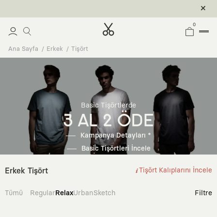
0
Ana Sayfa
Erkek
Tişört
Basic Tişörtlerde
3 AL 2 ÖDE
Kampanya Detayları *
Basic Tişörtleri İncele
Erkek Tişört
Tişört Kalıplarını İncele
Tümü
Regular
Relax
Urban
Sketch
Filtre