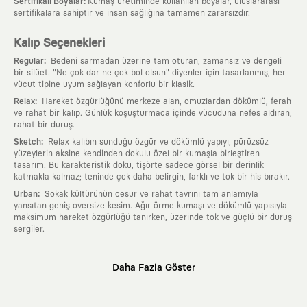
:
Sertifikalı Boyalar
Kumaş üretiminde kullanılan boyalar, uluslararası
sertifikalara sahiptir ve insan sağlığına tamamen zararsızdır.
Kalıp Seçenekleri
:
Regular
Bedeni sarmadan üzerine tam oturan, zamansız ve dengeli
bir silüet. "Ne çok dar ne çok bol olsun" diyenler için tasarlanmış, her
vücut tipine uyum sağlayan konforlu bir klasik.
:
Relax
Hareket özgürlüğünü merkeze alan, omuzlardan dökümlü, ferah
ve rahat bir kalıp. Günlük koşuşturmaca içinde vücuduna nefes aldıran,
rahat bir duruş.
:
Sketch
Relax kalıbın sunduğu özgür ve dökümlü yapıyı, pürüzsüz
yüzeylerin aksine kendinden dokulu özel bir kumaşla birleştiren
tasarım. Bu karakteristik doku, tişörte sadece görsel bir derinlik
katmakla kalmaz; teninde çok daha belirgin, farklı ve tok bir his bırakır.
:
Urban
Sokak kültürünün cesur ve rahat tavrını tam anlamıyla
yansıtan geniş oversize kesim. Ağır örme kumaşı ve dökümlü yapısıyla
maksimum hareket özgürlüğü tanırken, üzerinde tok ve güçlü bir duruş
sergiler.
Neden KAFT?
Daha Fazla Göster
:
Giyilebilir Hikayeler
KAFT sıradan bir giyim markası değil; kanvasını
farklı sanatçılara ve yaratıcı zihinlere açık tutan bir tasarım
platformudur. Üzerinde taşıdığın her parça, arkasında derin bir anlam