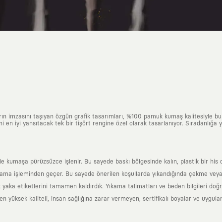
arın imzasını taşıyan özgün grafik tasarımları, %100 pamuk kumaş kalitesiyle b
ni en iyi yansıtacak tek bir tişört rengine özel olarak tasarlanıyor. Sıradanlığa
yle kumaşa pürüzsüzce işlenir. Bu sayede baskı bölgesinde kalın, plastik bir h
ama işleminden geçer. Bu sayede önerilen koşullarda yıkandığında çekme veya
k yaka etiketlerini tamamen kaldırdık. Yıkama talimatları ve beden bilgileri do
yüksek kaliteli, insan sağlığına zarar vermeyen, sertifikalı boyalar ve uygulan