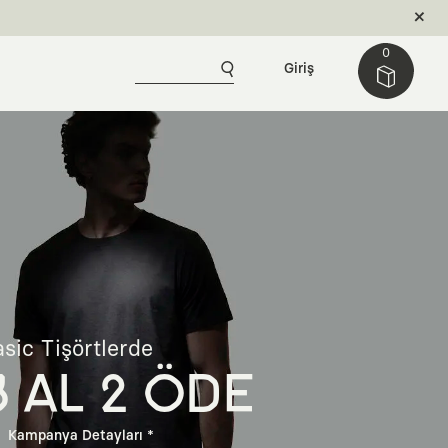
0
Giriş
sic Tişörtlerde
3 AL 2 ÖDE
Kampanya Detayları *