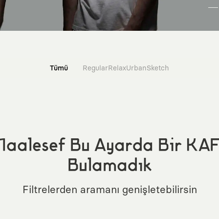
Tümü
Regular
Relax
Urban
Sketch
aalesef Bu Ayarda Bir KA
Bulamadık
Filtrelerden aramanı genişletebilirsin