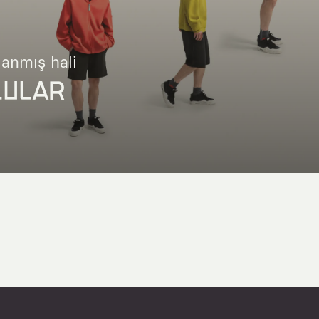
lanmış hali
LULAR