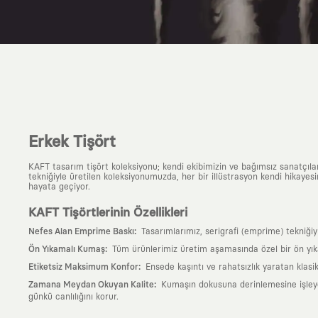
Erkek Tişört
KAFT tasarım tişört koleksiyonu; kendi ekibimizin ve bağımsız sanatçıl
tekniğiyle üretilen koleksiyonumuzda, her bir illüstrasyon kendi hikayesi
hayata geçiyor.
KAFT Tişörtlerinin Özellikleri
:
Nefes Alan Emprime Baskı
Tasarımlarımız, serigrafi (emprime) tekniği
:
Ön Yıkamalı Kumaş
Tüm ürünlerimiz üretim aşamasında özel bir ön yık
:
Etiketsiz Maksimum Konfor
Ensede kaşıntı ve rahatsızlık yaratan klasi
:
Zamana Meydan Okuyan Kalite
Kumaşın dokusuna derinlemesine işleyen 
günkü canlılığını korur.