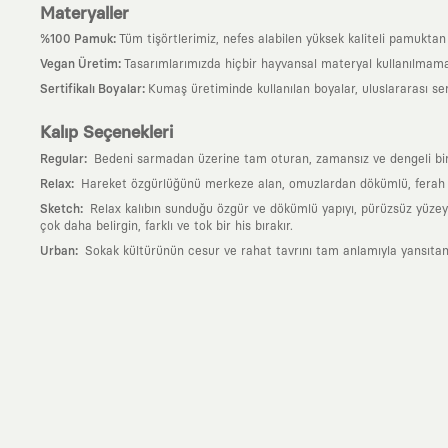
Materyaller
:
%100 Pamuk
Tüm tişörtlerimiz, nefes alabilen yüksek kaliteli pamuktan ü
:
Vegan Üretim
Tasarımlarımızda hiçbir hayvansal materyal kullanılmama
:
Sertifikalı Boyalar
Kumaş üretiminde kullanılan boyalar, uluslararası ser
Kalıp Seçenekleri
:
Regular
Bedeni sarmadan üzerine tam oturan, zamansız ve dengeli bir si
:
Relax
Hareket özgürlüğünü merkeze alan, omuzlardan dökümlü, ferah ve
:
Sketch
Relax kalıbın sunduğu özgür ve dökümlü yapıyı, pürüzsüz yüzeyle
çok daha belirgin, farklı ve tok bir his bırakır.
:
Urban
Sokak kültürünün cesur ve rahat tavrını tam anlamıyla yansıtan
Neden KAFT?
:
Giyilebilir Hikayeler
KAFT sıradan bir giyim markası değil; kanvasını far
özgün bir sanat eseridir.
:
Zamansız Tasarımlar
Klasik moda dünyasının dayattığı sezonluk trendl
değerli parçası olarak kalacak, hikayesini ve estetik değerini hiçbir 
:
Yaratıcı Bir Topluluk
KAFT, keşfetmeyi sevenlerin, sanata tutkuyla bağlı
parçası olursun.
:
Global İş Birlikleri
Kendi tasarım mutfağımızın gücünü, dünyanın dört bir 