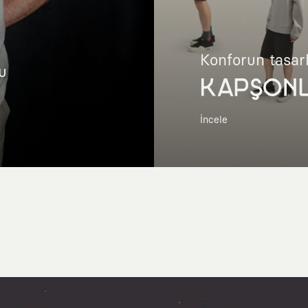
Konforun tasar
u
KAPŞON
İncele