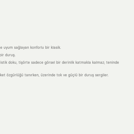
e uyum sağlayan konforlu bir klasik.
ir duruş.
stik doku, tişörte sadece görsel bir derinlik katmakla kalmaz; teninde
 özgürlüğü tanırken, üzerinde tok ve güçlü bir duruş sergiler.
nde taşıdığın her parça, arkasında derin bir anlam ve hikaye barındıran
 giyilip eskiyecek kıyafetler üretmek değil; yıllar boyu dolabının en
sarımla, sıradanlığa meydan okuyan büyük ve yaratıcı bir topluluğun
obal markalarla yaptığımız özel iş birlikleriyle harmanlıyoruz. KAFT