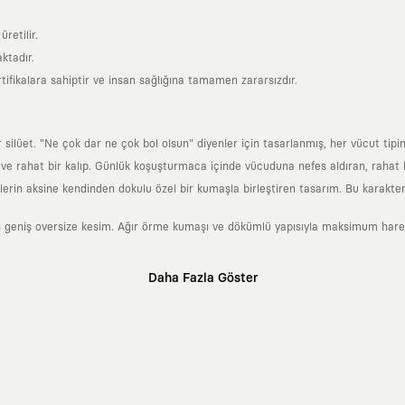
retilir.
ktadır.
tifikalara sahiptir ve insan sağlığına tamamen zararsızdır.
lüet. "Ne çok dar ne çok bol olsun" diyenler için tasarlanmış, her vücut tipin
 rahat bir kalıp. Günlük koşuşturmaca içinde vücuduna nefes aldıran, rahat b
rin aksine kendinden dokulu özel bir kumaşla birleştiren tasarım. Bu karakteri
 geniş oversize kesim. Ağır örme kumaşı ve dökümlü yapısıyla maksimum hareket
Daha Fazla Göster
klı sanatçılara ve yaratıcı zihinlere açık tutan bir tasarım platformudur. Üzeri
erden ve hızlı tüketim döngülerinden tamamen uzağız. Amacımız sadece birkaç ay
zaman kaybetmeyen zamansız tasarımlar ortaya koymaktır.
 olanların ve şehri özgürce adımlayanların ortak dilidir. Üzerinde taşıdığın ta
yanından bağımsız illüstratörler, sanatçılar ve kendi alanında vizyoner olan gl