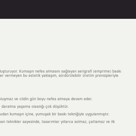
uluşturuyor. Kumaşın nefes almasını sağlayan serigrafi (emprime) baskı
 yer vermeyen bu estetik yaklaşım, sürdürülebilir üretim prensipleriyle
is oluşmaz ve cildin gün boyu nefes almaya devam eder.
 daralma yaşama olasılığı çok düşüktür.
ğrudan kumaşın içine, yumuşak bir baskı tekniğiyle uygulanmıştır.
an teknikler sayesinde, tasarımlar yıllarca solmaz, çatlamaz ve ilk