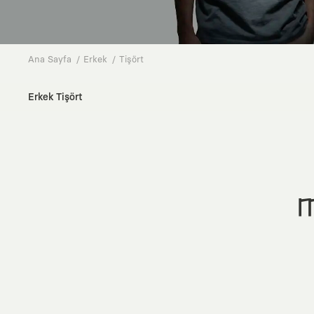
Ana Sayfa
Erkek
Tişört
Erkek Tişört
M