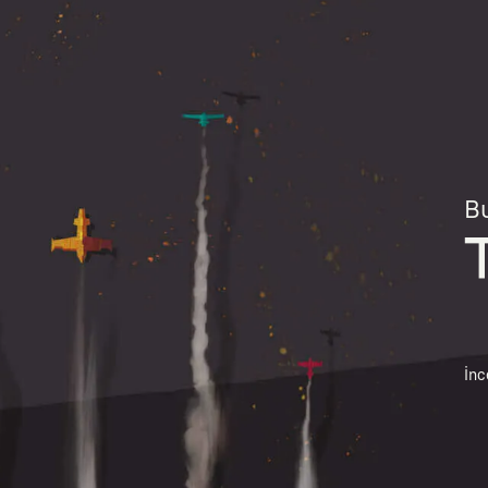
Bu
İnc