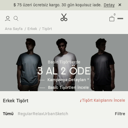
$ 75 üzeri ücretsiz kargo. 30 gün koşulsuz iade.
Detay
0
Ana Sayfa
Erkek
Tişört
Basic Tişörtlerde
3 AL 2 ÖDE
Kampanya Detayları *
Basic Tişörtleri İncele
Erkek Tişört
Tişört Kalıplarını İncele
Tümü
Regular
Relax
Urban
Sketch
Filtre