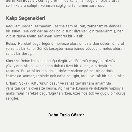
:
Sertifikalı Boyalar
Kumaş üretiminde kullanılan boyalar, uluslararası
sertifikalara sahiptir ve insan sağlığına tamamen zararsızdır.
Kalıp Seçenekleri
:
Regular
Bedeni sarmadan üzerine tam oturan, zamansız ve dengeli
bir silüet. "Ne çok dar ne çok bol olsun" diyenler için tasarlanmış, her
vücut tipine uyum sağlayan konforlu bir klasik.
:
Relax
Hareket özgürlüğünü merkeze alan, omuzlardan dökümlü, ferah
ve rahat bir kalıp. Günlük koşuşturmaca içinde vücuduna nefes aldıran,
rahat bir duruş.
:
Sketch
Relax kalıbın sunduğu özgür ve dökümlü yapıyı, pürüzsüz
yüzeylerin aksine kendinden dokulu özel bir kumaşla birleştiren
tasarım. Bu karakteristik doku, tişörte sadece görsel bir derinlik
katmakla kalmaz; teninde çok daha belirgin, farklı ve tok bir his bırakır.
:
Urban
Sokak kültürünün cesur ve rahat tavrını tam anlamıyla
yansıtan geniş oversize kesim. Ağır örme kumaşı ve dökümlü yapısıyla
maksimum hareket özgürlüğü tanırken, üzerinde tok ve güçlü bir duruş
sergiler.
Neden KAFT?
Daha Fazla Göster
:
Giyilebilir Hikayeler
KAFT sıradan bir giyim markası değil; kanvasını
farklı sanatçılara ve yaratıcı zihinlere açık tutan bir tasarım
platformudur. Üzerinde taşıdığın her parça, arkasında derin bir anlam