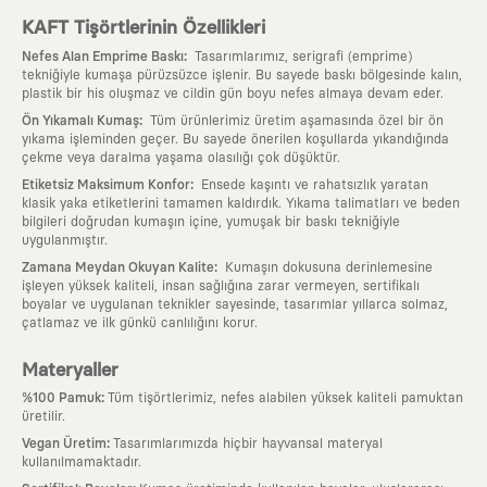
KAFT Tişörtlerinin Özellikleri
:
Nefes Alan Emprime Baskı
Tasarımlarımız, serigrafi (emprime)
tekniğiyle kumaşa pürüzsüzce işlenir. Bu sayede baskı bölgesinde kalın,
plastik bir his oluşmaz ve cildin gün boyu nefes almaya devam eder.
:
Ön Yıkamalı Kumaş
Tüm ürünlerimiz üretim aşamasında özel bir ön
yıkama işleminden geçer. Bu sayede önerilen koşullarda yıkandığında
çekme veya daralma yaşama olasılığı çok düşüktür.
:
Etiketsiz Maksimum Konfor
Ensede kaşıntı ve rahatsızlık yaratan
klasik yaka etiketlerini tamamen kaldırdık. Yıkama talimatları ve beden
bilgileri doğrudan kumaşın içine, yumuşak bir baskı tekniğiyle
uygulanmıştır.
:
Zamana Meydan Okuyan Kalite
Kumaşın dokusuna derinlemesine
işleyen yüksek kaliteli, insan sağlığına zarar vermeyen, sertifikalı
boyalar ve uygulanan teknikler sayesinde, tasarımlar yıllarca solmaz,
çatlamaz ve ilk günkü canlılığını korur.
Materyaller
:
%100 Pamuk
Tüm tişörtlerimiz, nefes alabilen yüksek kaliteli pamuktan
üretilir.
:
Vegan Üretim
Tasarımlarımızda hiçbir hayvansal materyal
kullanılmamaktadır.