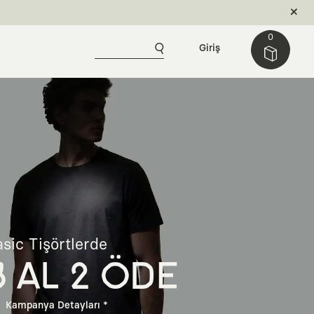
0
Giriş
sic Tişörtlerde
3 AL 2 ÖDE
Kampanya Detayları *