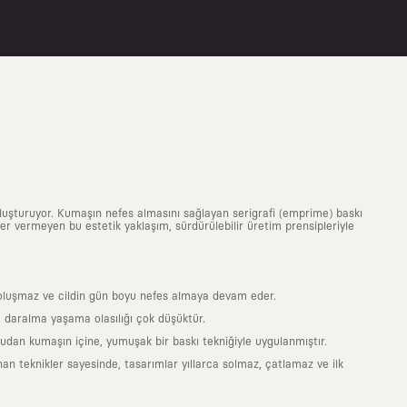
uluşturuyor. Kumaşın nefes almasını sağlayan serigrafi (emprime) baskı
 yer vermeyen bu estetik yaklaşım, sürdürülebilir üretim prensipleriyle
is oluşmaz ve cildin gün boyu nefes almaya devam eder.
 daralma yaşama olasılığı çok düşüktür.
ğrudan kumaşın içine, yumuşak bir baskı tekniğiyle uygulanmıştır.
an teknikler sayesinde, tasarımlar yıllarca solmaz, çatlamaz ve ilk