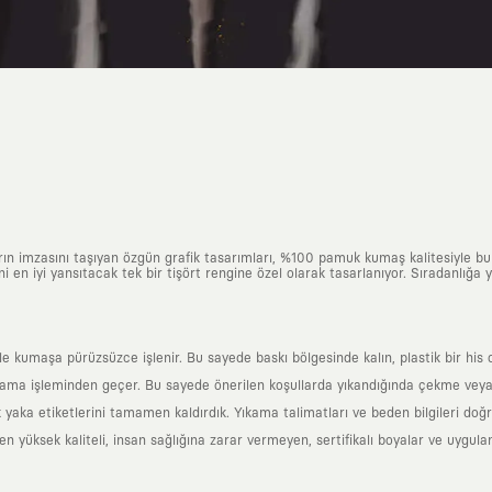
arın imzasını taşıyan özgün grafik tasarımları, %100 pamuk kumaş kalitesiyle b
ni en iyi yansıtacak tek bir tişört rengine özel olarak tasarlanıyor. Sıradanlığa
yle kumaşa pürüzsüzce işlenir. Bu sayede baskı bölgesinde kalın, plastik bir h
ama işleminden geçer. Bu sayede önerilen koşullarda yıkandığında çekme veya
k yaka etiketlerini tamamen kaldırdık. Yıkama talimatları ve beden bilgileri do
yüksek kaliteli, insan sağlığına zarar vermeyen, sertifikalı boyalar ve uygulan