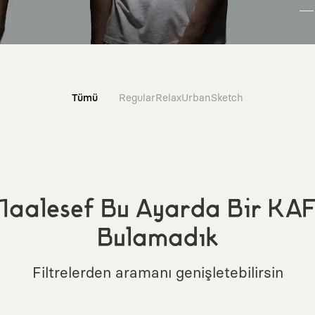
Tümü
Regular
Relax
Urban
Sketch
aalesef Bu Ayarda Bir KA
Bulamadık
Filtrelerden aramanı genişletebilirsin