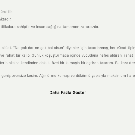
retilir.
ktadır.
tifikalara sahiptir ve insan sağlığına tamamen zararsızdır.
lüet. "Ne çok dar ne çok bol olsun" diyenler için tasarlanmış, her vücut tipin
 rahat bir kalıp. Günlük koşuşturmaca içinde vücuduna nefes aldıran, rahat b
rin aksine kendinden dokulu özel bir kumaşla birleştiren tasarım. Bu karakteri
 geniş oversize kesim. Ağır örme kumaşı ve dökümlü yapısıyla maksimum hareket
Daha Fazla Göster
klı sanatçılara ve yaratıcı zihinlere açık tutan bir tasarım platformudur. Üzeri
erden ve hızlı tüketim döngülerinden tamamen uzağız. Amacımız sadece birkaç ay
zaman kaybetmeyen zamansız tasarımlar ortaya koymaktır.
 olanların ve şehri özgürce adımlayanların ortak dilidir. Üzerinde taşıdığın ta
yanından bağımsız illüstratörler, sanatçılar ve kendi alanında vizyoner olan gl