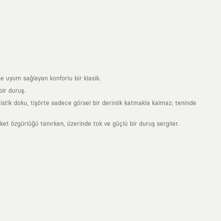
e uyum sağlayan konforlu bir klasik.
ir duruş.
stik doku, tişörte sadece görsel bir derinlik katmakla kalmaz; teninde
 özgürlüğü tanırken, üzerinde tok ve güçlü bir duruş sergiler.
nde taşıdığın her parça, arkasında derin bir anlam ve hikaye barındıran
 giyilip eskiyecek kıyafetler üretmek değil; yıllar boyu dolabının en
sarımla, sıradanlığa meydan okuyan büyük ve yaratıcı bir topluluğun
obal markalarla yaptığımız özel iş birlikleriyle harmanlıyoruz. KAFT