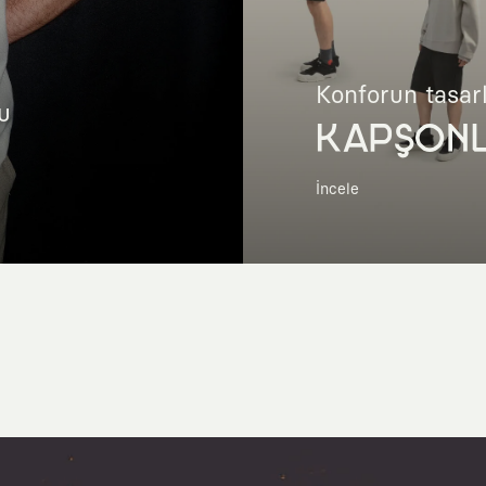
Konforun tasar
u
KAPŞON
İncele