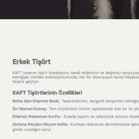
Erkek Tişört
KAFT tasarım tişört koleksiyonu; kendi ekibimizin ve bağımsız sanatçıl
tekniğiyle üretilen koleksiyonumuzda, her bir illüstrasyon kendi hikayesi
hayata geçiyor.
KAFT Tişörtlerinin Özellikleri
:
Nefes Alan Emprime Baskı
Tasarımlarımız, serigrafi (emprime) tekniği
:
Ön Yıkamalı Kumaş
Tüm ürünlerimiz üretim aşamasında özel bir ön yık
:
Etiketsiz Maksimum Konfor
Ensede kaşıntı ve rahatsızlık yaratan klasi
:
Zamana Meydan Okuyan Kalite
Kumaşın dokusuna derinlemesine işleyen 
günkü canlılığını korur.