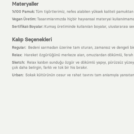
Materyaller
:
%100 Pamuk
Tüm tişörtlerimiz, nefes alabilen yüksek kaliteli pamuktan ü
:
Vegan Üretim
Tasarımlarımızda hiçbir hayvansal materyal kullanılmama
:
Sertifikalı Boyalar
Kumaş üretiminde kullanılan boyalar, uluslararası ser
Kalıp Seçenekleri
:
Regular
Bedeni sarmadan üzerine tam oturan, zamansız ve dengeli bir si
:
Relax
Hareket özgürlüğünü merkeze alan, omuzlardan dökümlü, ferah ve
:
Sketch
Relax kalıbın sunduğu özgür ve dökümlü yapıyı, pürüzsüz yüzeyle
çok daha belirgin, farklı ve tok bir his bırakır.
:
Urban
Sokak kültürünün cesur ve rahat tavrını tam anlamıyla yansıtan
Neden KAFT?
:
Giyilebilir Hikayeler
KAFT sıradan bir giyim markası değil; kanvasını far
özgün bir sanat eseridir.
:
Zamansız Tasarımlar
Klasik moda dünyasının dayattığı sezonluk trendl
değerli parçası olarak kalacak, hikayesini ve estetik değerini hiçbir 
:
Yaratıcı Bir Topluluk
KAFT, keşfetmeyi sevenlerin, sanata tutkuyla bağlı
parçası olursun.
:
Global İş Birlikleri
Kendi tasarım mutfağımızın gücünü, dünyanın dört bir 