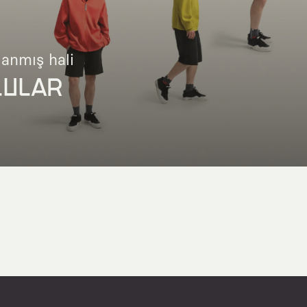
lanmış hali
LULAR