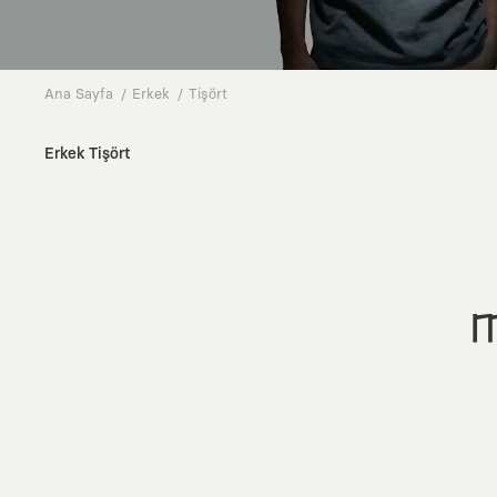
Ana Sayfa
Erkek
Tişört
Erkek Tişört
M