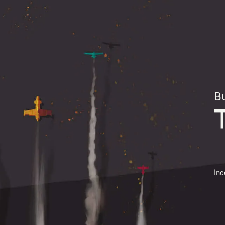
Bu
İnc