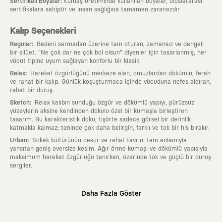
:
Sertifikalı Boyalar
Kumaş üretiminde kullanılan boyalar, uluslararası
sertifikalara sahiptir ve insan sağlığına tamamen zararsızdır.
Kalıp Seçenekleri
:
Regular
Bedeni sarmadan üzerine tam oturan, zamansız ve dengeli
bir silüet. "Ne çok dar ne çok bol olsun" diyenler için tasarlanmış, her
vücut tipine uyum sağlayan konforlu bir klasik.
:
Relax
Hareket özgürlüğünü merkeze alan, omuzlardan dökümlü, ferah
ve rahat bir kalıp. Günlük koşuşturmaca içinde vücuduna nefes aldıran,
rahat bir duruş.
:
Sketch
Relax kalıbın sunduğu özgür ve dökümlü yapıyı, pürüzsüz
yüzeylerin aksine kendinden dokulu özel bir kumaşla birleştiren
tasarım. Bu karakteristik doku, tişörte sadece görsel bir derinlik
katmakla kalmaz; teninde çok daha belirgin, farklı ve tok bir his bırakır.
:
Urban
Sokak kültürünün cesur ve rahat tavrını tam anlamıyla
yansıtan geniş oversize kesim. Ağır örme kumaşı ve dökümlü yapısıyla
maksimum hareket özgürlüğü tanırken, üzerinde tok ve güçlü bir duruş
sergiler.
Neden KAFT?
Daha Fazla Göster
:
Giyilebilir Hikayeler
KAFT sıradan bir giyim markası değil; kanvasını
farklı sanatçılara ve yaratıcı zihinlere açık tutan bir tasarım
platformudur. Üzerinde taşıdığın her parça, arkasında derin bir anlam