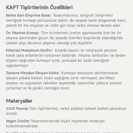
KAFT Tişörtlerinin Özellikleri
:
Nefes Alan Emprime Baskı
Tasarımlarımız, serigrafi (emprime)
tekniğiyle kumaşa pürüzsüzce işlenir. Bu sayede baskı bölgesinde kalın,
plastik bir his oluşmaz ve cildin gün boyu nefes almaya devam eder.
:
Ön Yıkamalı Kumaş
Tüm ürünlerimiz üretim aşamasında özel bir ön
yıkama işleminden geçer. Bu sayede önerilen koşullarda yıkandığında
çekme veya daralma yaşama olasılığı çok düşüktür.
:
Etiketsiz Maksimum Konfor
Ensede kaşıntı ve rahatsızlık yaratan
klasik yaka etiketlerini tamamen kaldırdık. Yıkama talimatları ve beden
bilgileri doğrudan kumaşın içine, yumuşak bir baskı tekniğiyle
uygulanmıştır.
:
Zamana Meydan Okuyan Kalite
Kumaşın dokusuna derinlemesine
işleyen yüksek kaliteli, insan sağlığına zarar vermeyen, sertifikalı
boyalar ve uygulanan teknikler sayesinde, tasarımlar yıllarca solmaz,
çatlamaz ve ilk günkü canlılığını korur.
Materyaller
:
%100 Pamuk
Tüm tişörtlerimiz, nefes alabilen yüksek kaliteli pamuktan
üretilir.
:
Vegan Üretim
Tasarımlarımızda hiçbir hayvansal materyal
kullanılmamaktadır.