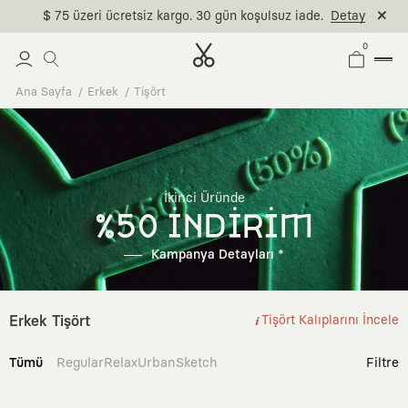
$ 75 üzeri ücretsiz kargo. 30 gün koşulsuz iade.
Detay
0
Ana Sayfa
Erkek
Tişört
İkinci Üründe
%50 İNDİRİM
Kampanya Detayları *
Erkek Tişört
Tişört Kalıplarını İncele
Tümü
Regular
Relax
Urban
Sketch
Filtre