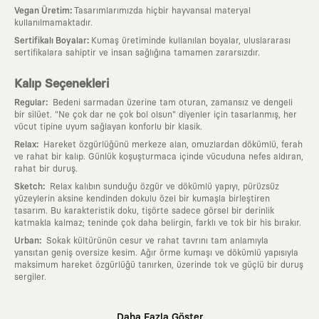
:
Vegan Üretim
Tasarımlarımızda hiçbir hayvansal materyal
kullanılmamaktadır.
:
Sertifikalı Boyalar
Kumaş üretiminde kullanılan boyalar, uluslararası
sertifikalara sahiptir ve insan sağlığına tamamen zararsızdır.
Kalıp Seçenekleri
:
Regular
Bedeni sarmadan üzerine tam oturan, zamansız ve dengeli
bir silüet. "Ne çok dar ne çok bol olsun" diyenler için tasarlanmış, her
vücut tipine uyum sağlayan konforlu bir klasik.
:
Relax
Hareket özgürlüğünü merkeze alan, omuzlardan dökümlü, ferah
ve rahat bir kalıp. Günlük koşuşturmaca içinde vücuduna nefes aldıran,
rahat bir duruş.
:
Sketch
Relax kalıbın sunduğu özgür ve dökümlü yapıyı, pürüzsüz
yüzeylerin aksine kendinden dokulu özel bir kumaşla birleştiren
tasarım. Bu karakteristik doku, tişörte sadece görsel bir derinlik
katmakla kalmaz; teninde çok daha belirgin, farklı ve tok bir his bırakır.
:
Urban
Sokak kültürünün cesur ve rahat tavrını tam anlamıyla
yansıtan geniş oversize kesim. Ağır örme kumaşı ve dökümlü yapısıyla
maksimum hareket özgürlüğü tanırken, üzerinde tok ve güçlü bir duruş
sergiler.
Neden KAFT?
Daha Fazla Göster