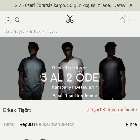
$ 75 üzeri ücretsiz kargo. 30 gün koşulsuz iade.
Detay
0
Ana Sayfa
Erkek
Tişört
Basic Tişörtlerde
3 AL 2 ÖDE
Kampanya Detayları *
Basic Tişörtleri İncele
Erkek Tişört
Tişört Kalıplarını İncele
Tümü
Regular
Relax
Urban
Sketch
Filtre