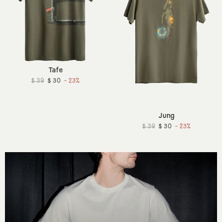
Tafe
$ 39
$ 30
- 23%
Jung
$ 39
$ 30
- 23%