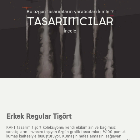
Bu özgün tasarımların yaratıcıları kimler?
TASARIMCILAR
İncele
Erkek Regular Tişört
KAFT tasarım tişört koleksiyonu; kendi ekibimizin ve bağımsız
sanatçıların imzasını taşıyan özgün grafik tasarımları, %100 pamuk
kumaş kalitesiyle buluşturuyor. Kumaşın nefes almasını sağlayan