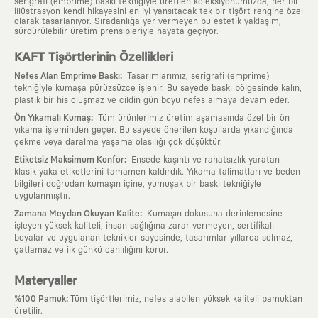
serigrafi (emprime) baskı tekniğiyle üretilen koleksiyonumuzda, her bir
illüstrasyon kendi hikayesini en iyi yansıtacak tek bir tişört rengine özel
olarak tasarlanıyor. Sıradanlığa yer vermeyen bu estetik yaklaşım,
sürdürülebilir üretim prensipleriyle hayata geçiyor.
KAFT Tişörtlerinin Özellikleri
:
Nefes Alan Emprime Baskı
Tasarımlarımız, serigrafi (emprime)
tekniğiyle kumaşa pürüzsüzce işlenir. Bu sayede baskı bölgesinde kalın,
plastik bir his oluşmaz ve cildin gün boyu nefes almaya devam eder.
:
Ön Yıkamalı Kumaş
Tüm ürünlerimiz üretim aşamasında özel bir ön
yıkama işleminden geçer. Bu sayede önerilen koşullarda yıkandığında
çekme veya daralma yaşama olasılığı çok düşüktür.
:
Etiketsiz Maksimum Konfor
Ensede kaşıntı ve rahatsızlık yaratan
klasik yaka etiketlerini tamamen kaldırdık. Yıkama talimatları ve beden
bilgileri doğrudan kumaşın içine, yumuşak bir baskı tekniğiyle
uygulanmıştır.
:
Zamana Meydan Okuyan Kalite
Kumaşın dokusuna derinlemesine
işleyen yüksek kaliteli, insan sağlığına zarar vermeyen, sertifikalı
boyalar ve uygulanan teknikler sayesinde, tasarımlar yıllarca solmaz,
çatlamaz ve ilk günkü canlılığını korur.
Materyaller
:
%100 Pamuk
Tüm tişörtlerimiz, nefes alabilen yüksek kaliteli pamuktan
üretilir.