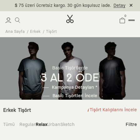
$ 75 üzeri ücretsiz kargo. 30 gün koşulsuz iade.
Detay
0
Ana Sayfa
Erkek
Tişört
Basic Tişörtlerde
3 AL 2 ÖDE
Kampanya Detayları *
Basic Tişörtleri İncele
Erkek Tişört
Tişört Kalıplarını İncele
Tümü
Regular
Relax
Urban
Sketch
Filtre