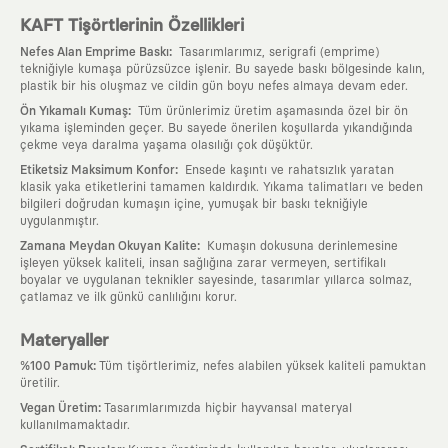
KAFT Tişörtlerinin Özellikleri
:
Nefes Alan Emprime Baskı
Tasarımlarımız, serigrafi (emprime)
tekniğiyle kumaşa pürüzsüzce işlenir. Bu sayede baskı bölgesinde kalın,
plastik bir his oluşmaz ve cildin gün boyu nefes almaya devam eder.
:
Ön Yıkamalı Kumaş
Tüm ürünlerimiz üretim aşamasında özel bir ön
yıkama işleminden geçer. Bu sayede önerilen koşullarda yıkandığında
çekme veya daralma yaşama olasılığı çok düşüktür.
:
Etiketsiz Maksimum Konfor
Ensede kaşıntı ve rahatsızlık yaratan
klasik yaka etiketlerini tamamen kaldırdık. Yıkama talimatları ve beden
bilgileri doğrudan kumaşın içine, yumuşak bir baskı tekniğiyle
uygulanmıştır.
:
Zamana Meydan Okuyan Kalite
Kumaşın dokusuna derinlemesine
işleyen yüksek kaliteli, insan sağlığına zarar vermeyen, sertifikalı
boyalar ve uygulanan teknikler sayesinde, tasarımlar yıllarca solmaz,
çatlamaz ve ilk günkü canlılığını korur.
Materyaller
:
%100 Pamuk
Tüm tişörtlerimiz, nefes alabilen yüksek kaliteli pamuktan
üretilir.
:
Vegan Üretim
Tasarımlarımızda hiçbir hayvansal materyal
kullanılmamaktadır.