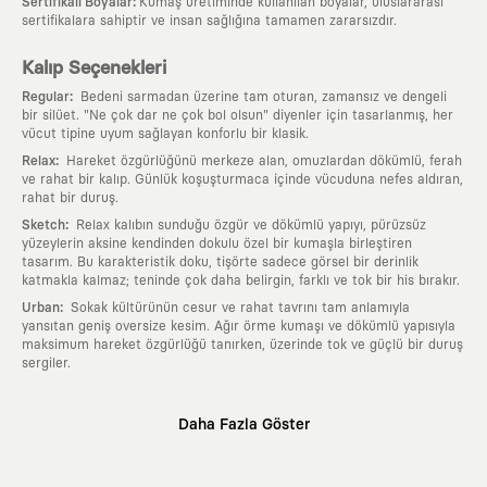
:
Sertifikalı Boyalar
Kumaş üretiminde kullanılan boyalar, uluslararası
sertifikalara sahiptir ve insan sağlığına tamamen zararsızdır.
Kalıp Seçenekleri
:
Regular
Bedeni sarmadan üzerine tam oturan, zamansız ve dengeli
bir silüet. "Ne çok dar ne çok bol olsun" diyenler için tasarlanmış, her
vücut tipine uyum sağlayan konforlu bir klasik.
:
Relax
Hareket özgürlüğünü merkeze alan, omuzlardan dökümlü, ferah
ve rahat bir kalıp. Günlük koşuşturmaca içinde vücuduna nefes aldıran,
rahat bir duruş.
:
Sketch
Relax kalıbın sunduğu özgür ve dökümlü yapıyı, pürüzsüz
yüzeylerin aksine kendinden dokulu özel bir kumaşla birleştiren
tasarım. Bu karakteristik doku, tişörte sadece görsel bir derinlik
katmakla kalmaz; teninde çok daha belirgin, farklı ve tok bir his bırakır.
:
Urban
Sokak kültürünün cesur ve rahat tavrını tam anlamıyla
yansıtan geniş oversize kesim. Ağır örme kumaşı ve dökümlü yapısıyla
maksimum hareket özgürlüğü tanırken, üzerinde tok ve güçlü bir duruş
sergiler.
Neden KAFT?
Daha Fazla Göster
:
Giyilebilir Hikayeler
KAFT sıradan bir giyim markası değil; kanvasını
farklı sanatçılara ve yaratıcı zihinlere açık tutan bir tasarım
platformudur. Üzerinde taşıdığın her parça, arkasında derin bir anlam