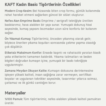
KAFT Kadın Basic Tişörtlerinin Özellikleri
:
Modern Crop Kesim
Bel hizasında biten crop formu, günlük kullanımda
rahat hareket etmeni sağlarken güncel bir silüet oluşturur.
:
Nefes Alan Emprime Baskı
Emprime / serigrafi tekniğiyle üretilen
baskılarımız, hava alabilen bir yapı sunar. Yumuşak dokunuş hissi
sayesinde, kumaş yapısını bozmadan uzun süre konforlu bir kullanım
sağlar.
:
Ön Yıkamalı Kumaş
Tişörtlerimiz, önceden yıkanmış olarak gelir;
böylece önerilen yıkama koşulları sonrasında çekme yapma olasılığı
çok düşüktür.
:
Etiketsiz Maksimum Konfor
Ensede kaşıntı ve rahatsızlık yaratan klasik
yaka etiketlerini tamamen kaldırdık. Yıkama talimatları ve beden
bilgileri doğrudan kumaşın içine, yumuşak bir baskı tekniğiyle
uygulanmıştır.
:
Zamana Meydan Okuyan Kalite
Kumaşın dokusuna derinlemesine
işleyen yüksek kaliteli, insan sağlığına zarar vermeyen, sertifikalı
boyalar ve uygulanan teknikler sayesinde, tasarımlar yıllarca solmaz,
çatlamaz ve ilk günkü canlılığını korur.
Materyaller
:
%100 Pamuk
Tüm tişörtlerimiz, nefes alabilen yüksek kaliteli pamuktan
üretilir.