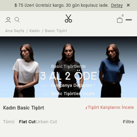
$ 75 üzeri ücretsiz kargo. 30 gün koşulsuz iade.
Detay
0
Ana Sayfa
Kadın
Basic Tişört
Basic Tişörtlerde
3 AL 2 ÖDE
Kampanya Detayları *
Basic Tişörtleri İncele
Kadın Basic Tişört
Tişört Kalıplarını İncele
Tümü
Flat Cut
Urban Cut
Filtre