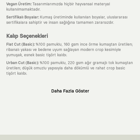
:
Vegan Üretim
Tasarımlarımızda hiçbir hayvansal materyal
kullanılmamaktadır.
:
Sertifikalı Boyalar
Kumaş üretiminde kullanılan boyalar, uluslararası
sertifikalara sahiptir ve insan sağlığına tamamen zararsızdır.
Kalıp Seçenekleri
:
Flat Cut (Basic)
%100 pamuklu, 160 gsm ince örme kumaştan üretilen;
ribanalı yakası ve bedene uyum sağlayan modern crop kesimiyle
yumuşak, esnek basic tişört kalıbı.
:
Urban Cut (Basic)
%100 pamuklu, 220 gsm ağır gramajlı tok kumaştan
üretilen; düşük omuzlu yapısıyla daha dökümlü ve rahat crop basic
tişört kalıbı.
Neden KAFT?
Daha Fazla Göster
:
Giyilebilir Hikayeler
KAFT sıradan bir giyim markası değil; kanvasını
farklı sanatçılara ve yaratıcı zihinlere açık tutan bir tasarım
platformudur. Üzerinde taşıdığın her parça, arkasında derin bir anlam
ve hikaye barındıran özgün bir sanat eseridir.
:
Zamansız Tasarımlar
Klasik moda dünyasının dayattığı sezonluk
trendlerden ve hızlı tüketim döngülerinden tamamen uzağız. Amacımız
sadece birkaç ay giyilip eskiyecek kıyafetler üretmek değil; yıllar boyu
dolabının en değerli parçası olarak kalacak, hikayesini ve estetik