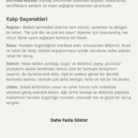
:
Sertifikalı Boyalar
Kumaş üretiminde kullanılan boyalar, uluslararası
sertifikalara sahiptir ve insan sağlığına tamamen zararsızdır.
Kalıp Seçenekleri
:
Regular
Bedeni sarmadan üzerine tam oturan, zamansız ve dengeli
bir silüet. "Ne çok dar ne çok bol olsun" diyenler için tasarlanmış, her
vücut tipine uyum sağlayan konforlu bir klasik.
:
Relax
Hareket özgürlüğünü merkeze alan, omuzlardan dökümlü, ferah
ve rahat bir kalıp. Günlük koşuşturmaca içinde vücuduna nefes aldıran,
rahat bir duruş.
:
Sketch
Relax kalıbın sunduğu özgür ve dökümlü yapıyı, pürüzsüz
yüzeylerin aksine kendinden dokulu özel bir kumaşla birleştiren
tasarım. Bu karakteristik doku, tişörte sadece görsel bir derinlik
katmakla kalmaz; teninde çok daha belirgin, farklı ve tok bir his bırakır.
:
Urban
Sokak kültürünün cesur ve rahat tavrını tam anlamıyla
yansıtan geniş oversize kesim. Ağır örme kumaşı ve dökümlü yapısıyla
maksimum hareket özgürlüğü tanırken, üzerinde tok ve güçlü bir duruş
sergiler.
Neden KAFT?
Daha Fazla Göster
:
Giyilebilir Hikayeler
KAFT sıradan bir giyim markası değil; kanvasını
farklı sanatçılara ve yaratıcı zihinlere açık tutan bir tasarım
platformudur. Üzerinde taşıdığın her parça, arkasında derin bir anlam