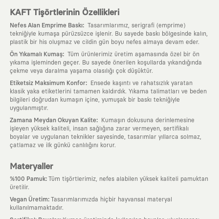
KAFT Tişörtlerinin Özellikleri
:
Nefes Alan Emprime Baskı
Tasarımlarımız, serigrafi (emprime)
tekniğiyle kumaşa pürüzsüzce işlenir. Bu sayede baskı bölgesinde kalın,
plastik bir his oluşmaz ve cildin gün boyu nefes almaya devam eder.
:
Ön Yıkamalı Kumaş
Tüm ürünlerimiz üretim aşamasında özel bir ön
yıkama işleminden geçer. Bu sayede önerilen koşullarda yıkandığında
çekme veya daralma yaşama olasılığı çok düşüktür.
:
Etiketsiz Maksimum Konfor
Ensede kaşıntı ve rahatsızlık yaratan
klasik yaka etiketlerini tamamen kaldırdık. Yıkama talimatları ve beden
bilgileri doğrudan kumaşın içine, yumuşak bir baskı tekniğiyle
uygulanmıştır.
:
Zamana Meydan Okuyan Kalite
Kumaşın dokusuna derinlemesine
işleyen yüksek kaliteli, insan sağlığına zarar vermeyen, sertifikalı
boyalar ve uygulanan teknikler sayesinde, tasarımlar yıllarca solmaz,
çatlamaz ve ilk günkü canlılığını korur.
Materyaller
:
%100 Pamuk
Tüm tişörtlerimiz, nefes alabilen yüksek kaliteli pamuktan
üretilir.
:
Vegan Üretim
Tasarımlarımızda hiçbir hayvansal materyal
kullanılmamaktadır.