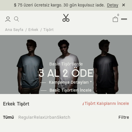
$ 75 üzeri ücretsiz kargo. 30 gün koşulsuz iade.
Detay
0
Ana Sayfa
Erkek
Tişört
Basic Tişörtlerde
3 AL 2 ÖDE
Kampanya Detayları *
Basic Tişörtleri İncele
Erkek Tişört
Tişört Kalıplarını İncele
Tümü
Regular
Relax
Urban
Sketch
Filtre