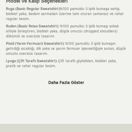
Model ve Kalıp Seçenekleri
Ruga (Basic Regular Sweatshirt)
%100 pamuklu 3 iplik kumaşa sahip,
bisiklet yaka, bedeni sarmadan üzerine tam oturan zamansız ve rahat
regular kesim.
:
Ruden (Basic Relax Sweatshirt)
%100 pamuklu 3 iplik kumaşı sokak
stiliyle birleştiren, bisiklet yaka, düşük omuzlu (dropped shoulders)
dökümlü ve oversize tasarım.
:
Ploid (Yarım Fermuarlı Sweatshirt)
%100 pamuklu 3 iplik kumaşın
getirdiği sıcaklığı, dik yaka ve yarım fermuar işlevselliğiyle sunan, düşük
omuzlu oversize tasarım.
:
Lyuga (Çift Taraflı Sweatshirt)
Çift taraflı giyilebilen, bisiklet yaka,
pratik ve rahat regular kesim.
Neden KAFT?
Daha Fazla Göster
:
Giyilebilir Hikayeler
KAFT sıradan bir giyim markası değil; kanvasını
farklı sanatçılara ve yaratıcı zihinlere açık tutan bir tasarım
platformudur. Üzerinde taşıdığın her parça, arkasında derin bir anlam
ve hikaye barındıran özgün bir sanat eseridir.
:
Zamansız Tasarımlar
Klasik moda dünyasının dayattığı sezonluk
trendlerden ve hızlı tüketim döngülerinden tamamen uzağız. Amacımız
sadece birkaç ay giyilip eskiyecek kıyafetler üretmek değil; yıllar boyu
dolabının en değerli parçası olarak kalacak, hikayesini ve estetik
değerini hiçbir zaman kaybetmeyen zamansız tasarımlar ortaya