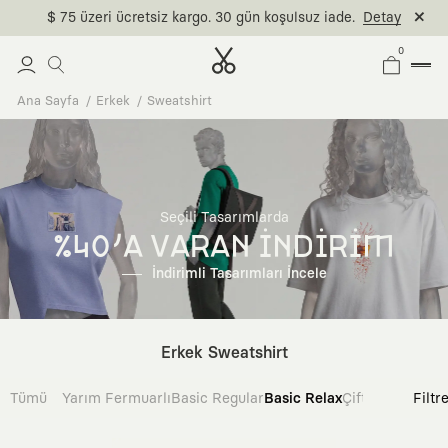
$ 75 üzeri ücretsiz kargo. 30 gün koşulsuz iade.
Detay
0
Ana Sayfa
Erkek
Sweatshirt
Seçili Tasarımlarda
%40'A VARAN İNDİRİM
İndirimli Tasarımları İncele
Erkek Sweatshirt
Tümü
Yarım Fermuarlı
Basic Regular
Basic Relax
Çift Taraflı
Filtr