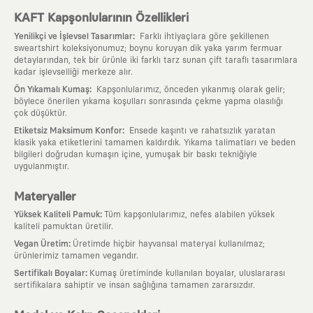
KAFT Kapşonlularının Özellikleri
:
Yenilikçi ve İşlevsel Tasarımlar
Farklı ihtiyaçlara göre şekillenen
sweartshirt koleksiyonumuz; boynu koruyan dik yaka yarım fermuar
detaylarından, tek bir ürünle iki farklı tarz sunan çift taraflı tasarımlara
kadar işlevselliği merkeze alır.
:
Ön Yıkamalı Kumaş
Kapşonlularımız, önceden yıkanmış olarak gelir;
böylece önerilen yıkama koşulları sonrasında çekme yapma olasılığı
çok düşüktür.
:
Etiketsiz Maksimum Konfor
Ensede kaşıntı ve rahatsızlık yaratan
klasik yaka etiketlerini tamamen kaldırdık. Yıkama talimatları ve beden
bilgileri doğrudan kumaşın içine, yumuşak bir baskı tekniğiyle
uygulanmıştır.
Materyaller
:
Yüksek Kaliteli Pamuk
Tüm kapşonlularımız, nefes alabilen yüksek
kaliteli pamuktan üretilir.
:
Vegan Üretim
Üretimde hiçbir hayvansal materyal kullanılmaz;
ürünlerimiz tamamen vegandır.
:
Sertifikalı Boyalar
Kumaş üretiminde kullanılan boyalar, uluslararası
sertifikalara sahiptir ve insan sağlığına tamamen zararsızdır.