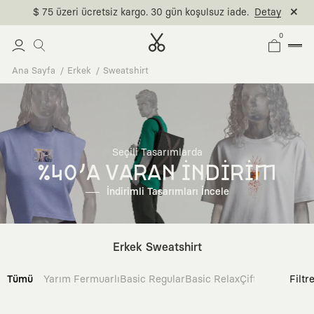
$ 75 üzeri ücretsiz kargo. 30 gün koşulsuz iade.
Detay
0
Ana Sayfa
Erkek
Sweatshirt
Seçili Tasarımlarda
%40'A VARAN İNDİRİM
İndirimli Tasarımları İncele
Erkek Sweatshirt
Tümü
Yarım Fermuarlı
Basic Regular
Basic Relax
Çift Taraflı
Filtr