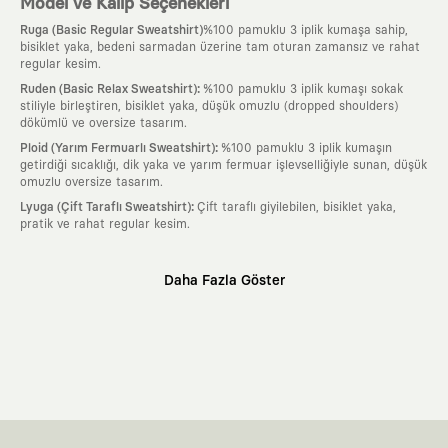
Model ve Kalıp Seçenekleri
Ruga (Basic Regular Sweatshirt)
%100 pamuklu 3 iplik kumaşa sahip,
bisiklet yaka, bedeni sarmadan üzerine tam oturan zamansız ve rahat
regular kesim.
:
Ruden (Basic Relax Sweatshirt)
%100 pamuklu 3 iplik kumaşı sokak
stiliyle birleştiren, bisiklet yaka, düşük omuzlu (dropped shoulders)
dökümlü ve oversize tasarım.
:
Ploid (Yarım Fermuarlı Sweatshirt)
%100 pamuklu 3 iplik kumaşın
getirdiği sıcaklığı, dik yaka ve yarım fermuar işlevselliğiyle sunan, düşük
omuzlu oversize tasarım.
:
Lyuga (Çift Taraflı Sweatshirt)
Çift taraflı giyilebilen, bisiklet yaka,
pratik ve rahat regular kesim.
Neden KAFT?
Daha Fazla Göster
:
Giyilebilir Hikayeler
KAFT sıradan bir giyim markası değil; kanvasını
farklı sanatçılara ve yaratıcı zihinlere açık tutan bir tasarım
platformudur. Üzerinde taşıdığın her parça, arkasında derin bir anlam
ve hikaye barındıran özgün bir sanat eseridir.
:
Zamansız Tasarımlar
Klasik moda dünyasının dayattığı sezonluk
trendlerden ve hızlı tüketim döngülerinden tamamen uzağız. Amacımız
sadece birkaç ay giyilip eskiyecek kıyafetler üretmek değil; yıllar boyu
dolabının en değerli parçası olarak kalacak, hikayesini ve estetik
değerini hiçbir zaman kaybetmeyen zamansız tasarımlar ortaya