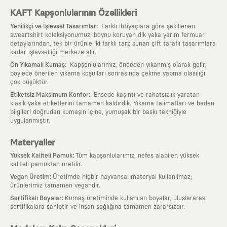
KAFT Kapşonlularının Özellikleri
:
Yenilikçi ve İşlevsel Tasarımlar
Farklı ihtiyaçlara göre şekillenen
sweartshirt koleksiyonumuz; boynu koruyan dik yaka yarım fermuar
detaylarından, tek bir ürünle iki farklı tarz sunan çift taraflı tasarımlara
kadar işlevselliği merkeze alır.
:
Ön Yıkamalı Kumaş
Kapşonlularımız, önceden yıkanmış olarak gelir;
böylece önerilen yıkama koşulları sonrasında çekme yapma olasılığı
çok düşüktür.
:
Etiketsiz Maksimum Konfor
Ensede kaşıntı ve rahatsızlık yaratan
klasik yaka etiketlerini tamamen kaldırdık. Yıkama talimatları ve beden
bilgileri doğrudan kumaşın içine, yumuşak bir baskı tekniğiyle
uygulanmıştır.
Materyaller
:
Yüksek Kaliteli Pamuk
Tüm kapşonlularımız, nefes alabilen yüksek
kaliteli pamuktan üretilir.
:
Vegan Üretim
Üretimde hiçbir hayvansal materyal kullanılmaz;
ürünlerimiz tamamen vegandır.
:
Sertifikalı Boyalar
Kumaş üretiminde kullanılan boyalar, uluslararası
sertifikalara sahiptir ve insan sağlığına tamamen zararsızdır.