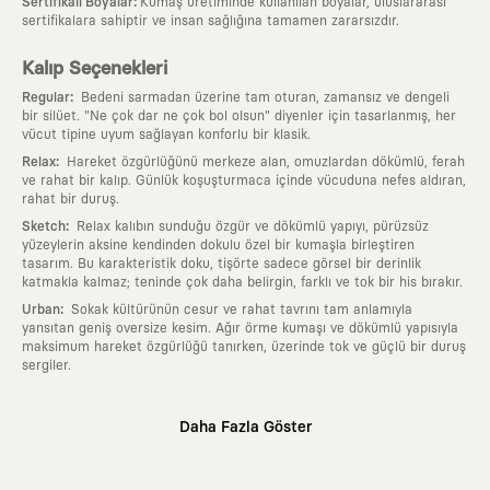
:
Sertifikalı Boyalar
Kumaş üretiminde kullanılan boyalar, uluslararası
sertifikalara sahiptir ve insan sağlığına tamamen zararsızdır.
Kalıp Seçenekleri
:
Regular
Bedeni sarmadan üzerine tam oturan, zamansız ve dengeli
bir silüet. "Ne çok dar ne çok bol olsun" diyenler için tasarlanmış, her
vücut tipine uyum sağlayan konforlu bir klasik.
:
Relax
Hareket özgürlüğünü merkeze alan, omuzlardan dökümlü, ferah
ve rahat bir kalıp. Günlük koşuşturmaca içinde vücuduna nefes aldıran,
rahat bir duruş.
:
Sketch
Relax kalıbın sunduğu özgür ve dökümlü yapıyı, pürüzsüz
yüzeylerin aksine kendinden dokulu özel bir kumaşla birleştiren
tasarım. Bu karakteristik doku, tişörte sadece görsel bir derinlik
katmakla kalmaz; teninde çok daha belirgin, farklı ve tok bir his bırakır.
:
Urban
Sokak kültürünün cesur ve rahat tavrını tam anlamıyla
yansıtan geniş oversize kesim. Ağır örme kumaşı ve dökümlü yapısıyla
maksimum hareket özgürlüğü tanırken, üzerinde tok ve güçlü bir duruş
sergiler.
Neden KAFT?
Daha Fazla Göster
:
Giyilebilir Hikayeler
KAFT sıradan bir giyim markası değil; kanvasını
farklı sanatçılara ve yaratıcı zihinlere açık tutan bir tasarım
platformudur. Üzerinde taşıdığın her parça, arkasında derin bir anlam