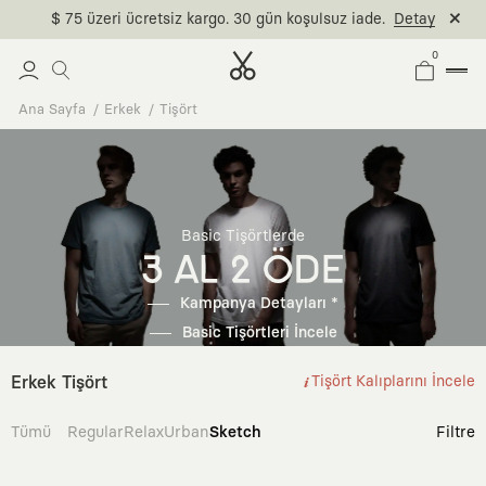
$ 75 üzeri ücretsiz kargo. 30 gün koşulsuz iade.
Detay
0
Ana Sayfa
Erkek
Tişört
Basic Tişörtlerde
3 AL 2 ÖDE
Kampanya Detayları *
Basic Tişörtleri İncele
Erkek Tişört
Tişört Kalıplarını İncele
Tümü
Regular
Relax
Urban
Sketch
Filtre