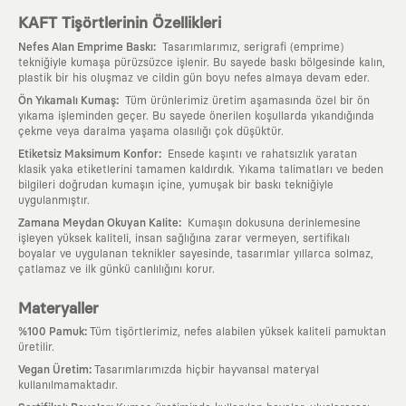
KAFT Tişörtlerinin Özellikleri
:
Nefes Alan Emprime Baskı
Tasarımlarımız, serigrafi (emprime)
tekniğiyle kumaşa pürüzsüzce işlenir. Bu sayede baskı bölgesinde kalın,
plastik bir his oluşmaz ve cildin gün boyu nefes almaya devam eder.
:
Ön Yıkamalı Kumaş
Tüm ürünlerimiz üretim aşamasında özel bir ön
yıkama işleminden geçer. Bu sayede önerilen koşullarda yıkandığında
çekme veya daralma yaşama olasılığı çok düşüktür.
:
Etiketsiz Maksimum Konfor
Ensede kaşıntı ve rahatsızlık yaratan
klasik yaka etiketlerini tamamen kaldırdık. Yıkama talimatları ve beden
bilgileri doğrudan kumaşın içine, yumuşak bir baskı tekniğiyle
uygulanmıştır.
:
Zamana Meydan Okuyan Kalite
Kumaşın dokusuna derinlemesine
işleyen yüksek kaliteli, insan sağlığına zarar vermeyen, sertifikalı
boyalar ve uygulanan teknikler sayesinde, tasarımlar yıllarca solmaz,
çatlamaz ve ilk günkü canlılığını korur.
Materyaller
:
%100 Pamuk
Tüm tişörtlerimiz, nefes alabilen yüksek kaliteli pamuktan
üretilir.
:
Vegan Üretim
Tasarımlarımızda hiçbir hayvansal materyal
kullanılmamaktadır.