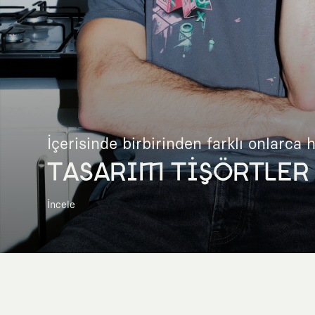
İçerisinde birbirinden farklı onlarca 
TASARIM TİŞÖRTLER
İncele