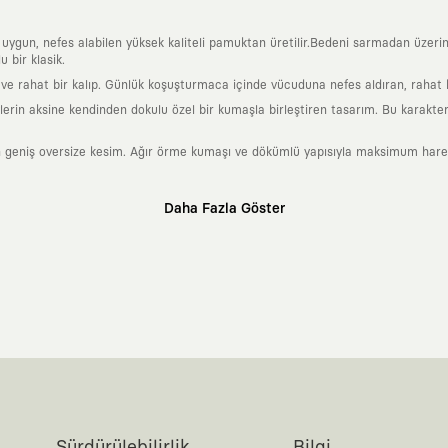
a uygun, nefes alabilen yüksek kaliteli pamuktan üretilir.Bedeni sarmadan üzeri
 bir klasik.
 rahat bir kalıp. Günlük koşuşturmaca içinde vücuduna nefes aldıran, rahat b
rin aksine kendinden dokulu özel bir kumaşla birleştiren tasarım. Bu karakteri
 geniş oversize kesim. Ağır örme kumaşı ve dökümlü yapısıyla maksimum hareket
Daha Fazla Göster
klı sanatçılara ve yaratıcı zihinlere açık tutan bir tasarım platformudur. Üzeri
erden ve hızlı tüketim döngülerinden tamamen uzağız. Amacımız sadece birkaç ay
zaman kaybetmeyen zamansız tasarımlar ortaya koymaktır.
 olanların ve şehri özgürce adımlayanların ortak dilidir. Üzerinde taşıdığın ta
yanından bağımsız illüstratörler, sanatçılar ve kendi alanında vizyoner olan gl
yeni hikayeler anlattığı ortak bir platformdur.
neyimine kadar tüm süreçlerimizi kendi içimizde, büyük bir tutkuyla yönetiyo
karşıyız. Lokal üreticilerimizle birlikte, zamansız ve uzun yaşam döngüsüne sahip
Sürdürülebilirlik
Bilgi