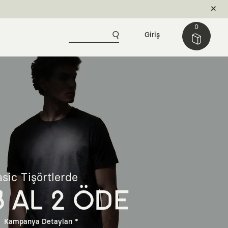
0
Giriş
sic Tişörtlerde
3 AL 2 ÖDE
Kampanya Detayları *