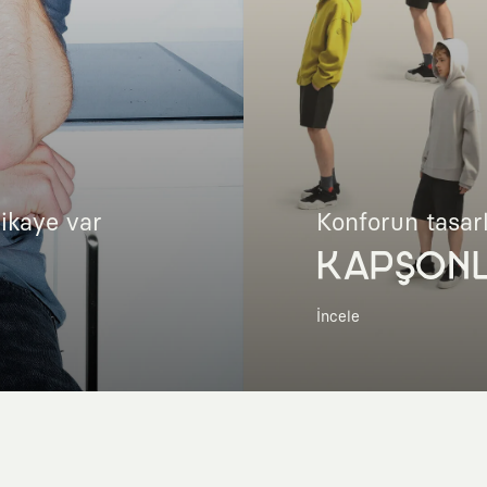
hikaye var
Konforun tasar
KAPŞON
İncele