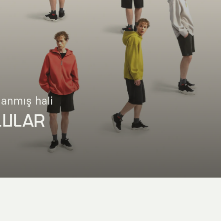
lanmış hali
LULAR