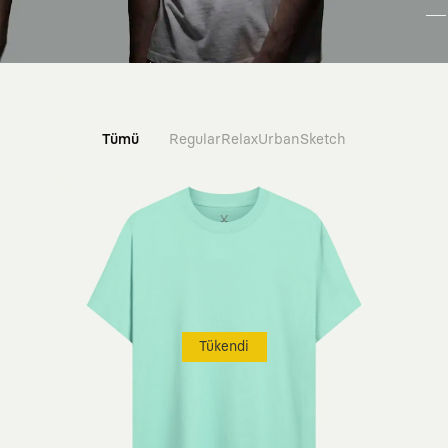
Tümü
Regular
Relax
Urban
Sketch
Tükendi