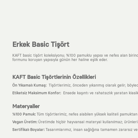
Erkek Basic Tişört
KAFT basic tişört koleksiyonu; %100 pamuklu yapısı ve nefes alan birinci s
formunu koruyan yapısıyla günün her haline eşlik eder.
KAFT Basic Tişörtlerinin Özellikleri
:
Ön Yıkamalı Kumaş
Tişörtlerimiz, önceden yıkanmış olarak gelir; böyle
:
Etiketsiz Maksimum Konfor
Ensede kaşıntı ve rahatsızlık yaratan klasi
Materyaller
:
%100 Pamuk
Tüm tişörtlerimiz, nefes alabilen yüksek kaliteli pamuktan ü
:
Vegan Üretim
Üretimde hiçbir hayvansal materyal kullanılmaz; ürünle
:
Sertifikalı Boyalar
Tasarımlarımız, insan sağlığına tamamen zararsız ve ul