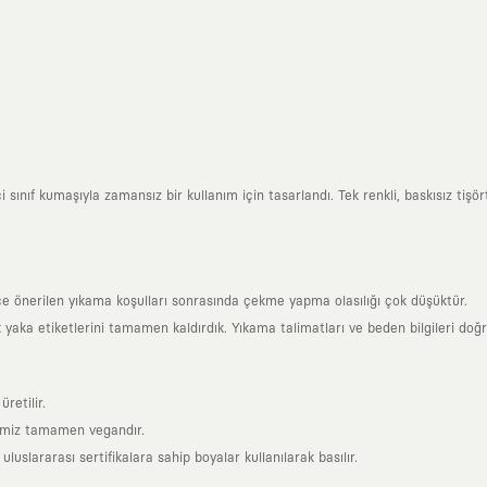
ınıf kumaşıyla zamansız bir kullanım için tasarlandı. Tek renkli, baskısız tişörtl
ce önerilen yıkama koşulları sonrasında çekme yapma olasılığı çok düşüktür.
k yaka etiketlerini tamamen kaldırdık. Yıkama talimatları ve beden bilgileri doğ
retilir.
rimiz tamamen vegandır.
uslararası sertifikalara sahip boyalar kullanılarak basılır.