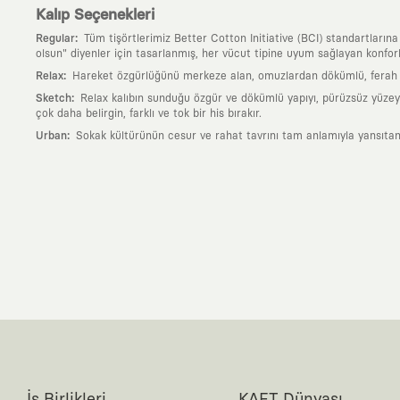
Kalıp Seçenekleri
:
Regular
Tüm tişörtlerimiz Better Cotton Initiative (BCI) standartların
olsun" diyenler için tasarlanmış, her vücut tipine uyum sağlayan konforlu
:
Relax
Hareket özgürlüğünü merkeze alan, omuzlardan dökümlü, ferah ve
:
Sketch
Relax kalıbın sunduğu özgür ve dökümlü yapıyı, pürüzsüz yüzeyle
çok daha belirgin, farklı ve tok bir his bırakır.
:
Urban
Sokak kültürünün cesur ve rahat tavrını tam anlamıyla yansıtan
Neden KAFT?
:
Giyilebilir Hikayeler
KAFT sıradan bir giyim markası değil; kanvasını far
özgün bir sanat eseridir.
:
Zamansız Tasarımlar
Klasik moda dünyasının dayattığı sezonluk trendl
değerli parçası olarak kalacak, hikayesini ve estetik değerini hiçbir 
:
Yaratıcı Bir Topluluk
KAFT, keşfetmeyi sevenlerin, sanata tutkuyla bağlı
parçası olursun.
:
Global İş Birlikleri
Kendi tasarım mutfağımızın gücünü, dünyanın dört bir 
kanvası, farklı disiplinlerin, kültürlerin ve yaratıcı zihinlerin buluşup yep
:
360 Derece Entegre Kalite
Tasarımdan üretime, yazılımdan müşteri de
standartlarında ve tavizsiz bir kaliteyle üretilmesini garanti eder.
:
Sürdürülebilir ve Doğaya Saygılı Vizyon
Hızlı tüketim alışkanlıklarına 
İş Birlikleri
KAFT Dünyası