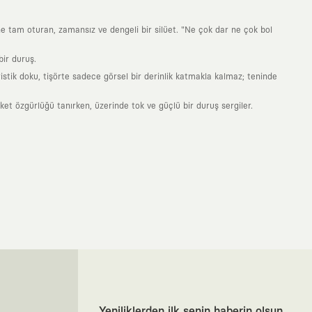
ne tam oturan, zamansız ve dengeli bir silüet. "Ne çok dar ne çok bol
ir duruş.
stik doku, tişörte sadece görsel bir derinlik katmakla kalmaz; teninde
 özgürlüğü tanırken, üzerinde tok ve güçlü bir duruş sergiler.
nde taşıdığın her parça, arkasında derin bir anlam ve hikaye barındıran
 giyilip eskiyecek kıyafetler üretmek değil; yıllar boyu dolabının en
sarımla, sıradanlığa meydan okuyan büyük ve yaratıcı bir topluluğun
obal markalarla yaptığımız özel iş birlikleriyle harmanlıyoruz. KAFT
ruz. Bu entegre ekosistem, sana ulaşan her ürünün yüksek KAFT
, doğaya saygılı tasarımları hayata geçiriyoruz. Better Cotton Initiative
Yeniliklerden ilk senin haberin olsun