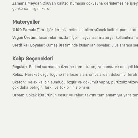
:
Zamana Meydan Okuyan Kalite
Kumaşın dokusuna derinlemesine işleyen 
günkü canlılığını korur.
Materyaller
:
%100 Pamuk
Tüm tişörtlerimiz, nefes alabilen yüksek kaliteli pamuktan ü
:
Vegan Üretim
Tasarımlarımızda hiçbir hayvansal materyal kullanılmama
:
Sertifikalı Boyalar
Kumaş üretiminde kullanılan boyalar, uluslararası ser
Kalıp Seçenekleri
:
Regular
Bedeni sarmadan üzerine tam oturan, zamansız ve dengeli bir si
:
Relax
Hareket özgürlüğünü merkeze alan, omuzlardan dökümlü, ferah ve
:
Sketch
Relax kalıbın sunduğu özgür ve dökümlü yapıyı, pürüzsüz yüzeyle
çok daha belirgin, farklı ve tok bir his bırakır.
:
Urban
Sokak kültürünün cesur ve rahat tavrını tam anlamıyla yansıtan
Neden KAFT?
:
Giyilebilir Hikayeler
KAFT sıradan bir giyim markası değil; kanvasını far
özgün bir sanat eseridir.
:
Zamansız Tasarımlar
Klasik moda dünyasının dayattığı sezonluk trendl
değerli parçası olarak kalacak, hikayesini ve estetik değerini hiçbir 