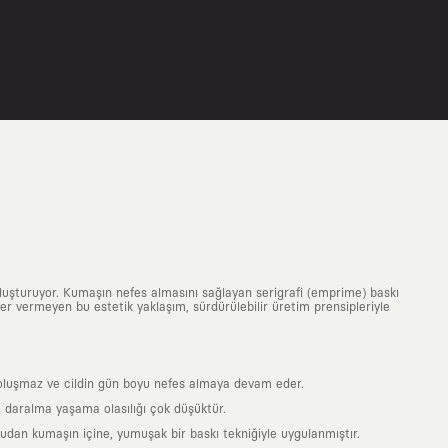
uluşturuyor. Kumaşın nefes almasını sağlayan serigrafi (emprime) baskı
 yer vermeyen bu estetik yaklaşım, sürdürülebilir üretim prensipleriyle
is oluşmaz ve cildin gün boyu nefes almaya devam eder.
 daralma yaşama olasılığı çok düşüktür.
ğrudan kumaşın içine, yumuşak bir baskı tekniğiyle uygulanmıştır.