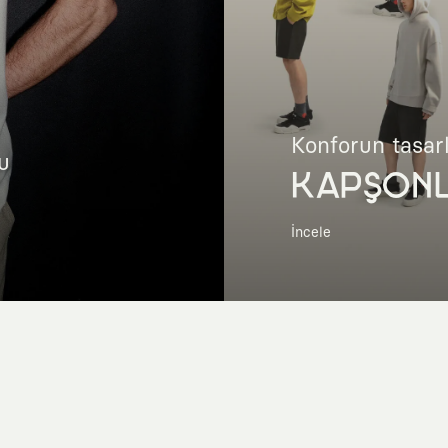
Konforun tasar
u
KAPŞON
İncele