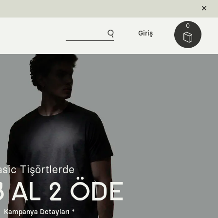
0
Giriş
sic Tişörtlerde
3 AL 2 ÖDE
Kampanya Detayları *