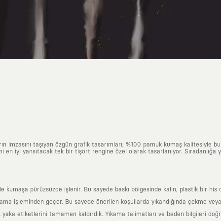
arın imzasını taşıyan özgün grafik tasarımları, %100 pamuk kumaş kalitesiyle b
ni en iyi yansıtacak tek bir tişört rengine özel olarak tasarlanıyor. Sıradanlığa
yle kumaşa pürüzsüzce işlenir. Bu sayede baskı bölgesinde kalın, plastik bir h
ama işleminden geçer. Bu sayede önerilen koşullarda yıkandığında çekme veya
k yaka etiketlerini tamamen kaldırdık. Yıkama talimatları ve beden bilgileri do