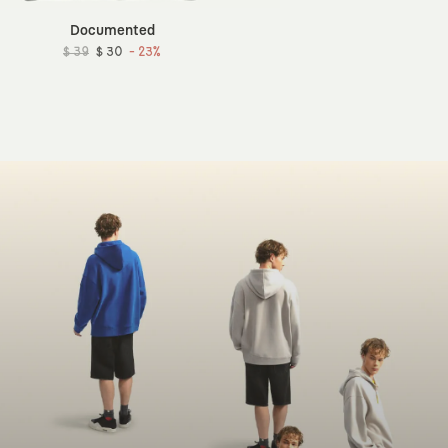
Documented
$ 39
$ 30
- 23%