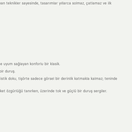
an teknikler sayesinde, tasarımlar yıllarca solmaz, çatlamaz ve ilk
e uyum sağlayan konforlu bir klasik.
ir duruş.
stik doku, tişörte sadece görsel bir derinlik katmakla kalmaz; teninde
 özgürlüğü tanırken, üzerinde tok ve güçlü bir duruş sergiler.
nde taşıdığın her parça, arkasında derin bir anlam ve hikaye barındıran
 giyilip eskiyecek kıyafetler üretmek değil; yıllar boyu dolabının en