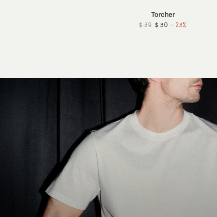
Torcher
$ 39
$ 30
- 23%