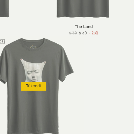
The Land
$ 39
$ 30
- 23%
Tükendi