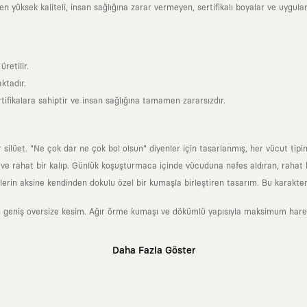
yüksek kaliteli, insan sağlığına zarar vermeyen, sertifikalı boyalar ve uygulan
retilir.
ktadır.
tifikalara sahiptir ve insan sağlığına tamamen zararsızdır.
lüet. "Ne çok dar ne çok bol olsun" diyenler için tasarlanmış, her vücut tipin
 rahat bir kalıp. Günlük koşuşturmaca içinde vücuduna nefes aldıran, rahat b
rin aksine kendinden dokulu özel bir kumaşla birleştiren tasarım. Bu karakteri
 geniş oversize kesim. Ağır örme kumaşı ve dökümlü yapısıyla maksimum hareket
Daha Fazla Göster
klı sanatçılara ve yaratıcı zihinlere açık tutan bir tasarım platformudur. Üzeri
erden ve hızlı tüketim döngülerinden tamamen uzağız. Amacımız sadece birkaç ay
zaman kaybetmeyen zamansız tasarımlar ortaya koymaktır.