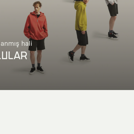
lanmış hali
LULAR