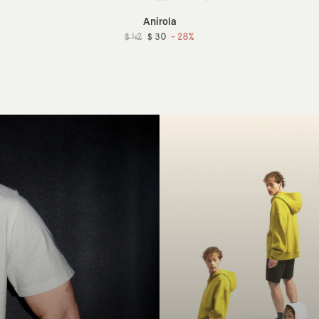
Anirola
$ 42
$ 30
- 28%