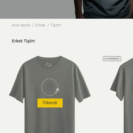
Ana Sayfa
Erkek
Tişört
Erkek Tişört
Tükendi