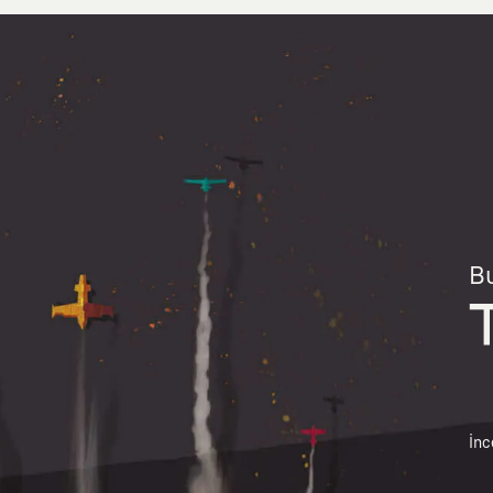
Bu
İnc