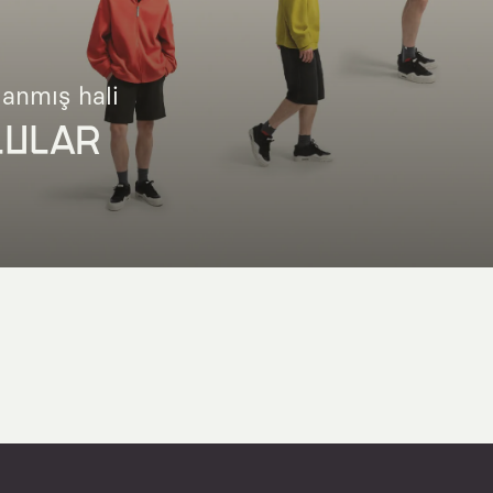
lanmış hali
LULAR