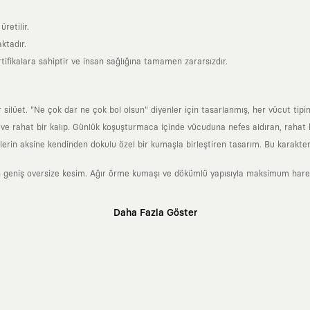
retilir.
ktadır.
tifikalara sahiptir ve insan sağlığına tamamen zararsızdır.
lüet. "Ne çok dar ne çok bol olsun" diyenler için tasarlanmış, her vücut tipin
 rahat bir kalıp. Günlük koşuşturmaca içinde vücuduna nefes aldıran, rahat b
rin aksine kendinden dokulu özel bir kumaşla birleştiren tasarım. Bu karakteri
 geniş oversize kesim. Ağır örme kumaşı ve dökümlü yapısıyla maksimum hareket
Daha Fazla Göster
klı sanatçılara ve yaratıcı zihinlere açık tutan bir tasarım platformudur. Üzeri
erden ve hızlı tüketim döngülerinden tamamen uzağız. Amacımız sadece birkaç ay
zaman kaybetmeyen zamansız tasarımlar ortaya koymaktır.
 olanların ve şehri özgürce adımlayanların ortak dilidir. Üzerinde taşıdığın ta
yanından bağımsız illüstratörler, sanatçılar ve kendi alanında vizyoner olan gl