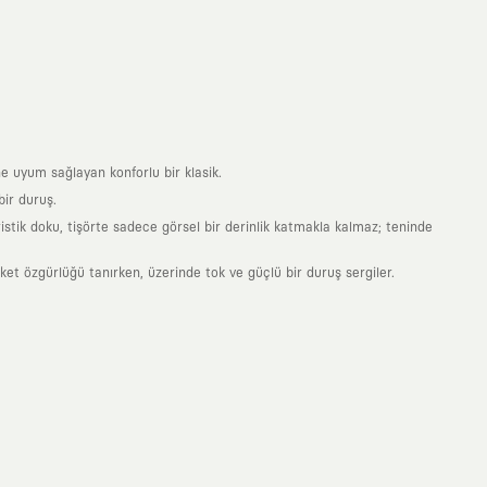
e uyum sağlayan konforlu bir klasik.
ir duruş.
stik doku, tişörte sadece görsel bir derinlik katmakla kalmaz; teninde
 özgürlüğü tanırken, üzerinde tok ve güçlü bir duruş sergiler.
nde taşıdığın her parça, arkasında derin bir anlam ve hikaye barındıran
 giyilip eskiyecek kıyafetler üretmek değil; yıllar boyu dolabının en
sarımla, sıradanlığa meydan okuyan büyük ve yaratıcı bir topluluğun
obal markalarla yaptığımız özel iş birlikleriyle harmanlıyoruz. KAFT