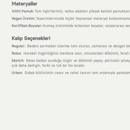
Materyaller
:
%100 Pamuk
Tüm tişörtlerimiz, nefes alabilen yüksek kaliteli pamuktan ü
:
Vegan Üretim
Tasarımlarımızda hiçbir hayvansal materyal kullanılmama
:
Sertifikalı Boyalar
Kumaş üretiminde kullanılan boyalar, uluslararası ser
Kalıp Seçenekleri
:
Regular
Bedeni sarmadan üzerine tam oturan, zamansız ve dengeli bir si
:
Relax
Hareket özgürlüğünü merkeze alan, omuzlardan dökümlü, ferah ve
:
Sketch
Relax kalıbın sunduğu özgür ve dökümlü yapıyı, pürüzsüz yüzeyle
çok daha belirgin, farklı ve tok bir his bırakır.
:
Urban
Sokak kültürünün cesur ve rahat tavrını tam anlamıyla yansıtan
Neden KAFT?
:
Giyilebilir Hikayeler
KAFT sıradan bir giyim markası değil; kanvasını far
özgün bir sanat eseridir.
:
Zamansız Tasarımlar
Klasik moda dünyasının dayattığı sezonluk trendl
değerli parçası olarak kalacak, hikayesini ve estetik değerini hiçbir 
:
Yaratıcı Bir Topluluk
KAFT, keşfetmeyi sevenlerin, sanata tutkuyla bağlı
parçası olursun.
:
Global İş Birlikleri
Kendi tasarım mutfağımızın gücünü, dünyanın dört bir 