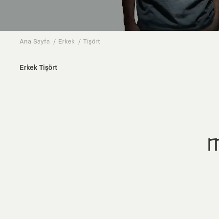
Ana Sayfa
Erkek
Tişört
Erkek Tişört
M