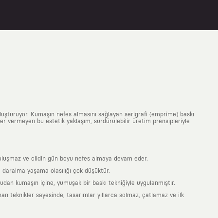
uluşturuyor. Kumaşın nefes almasını sağlayan serigrafi (emprime) baskı
 yer vermeyen bu estetik yaklaşım, sürdürülebilir üretim prensipleriyle
is oluşmaz ve cildin gün boyu nefes almaya devam eder.
 daralma yaşama olasılığı çok düşüktür.
ğrudan kumaşın içine, yumuşak bir baskı tekniğiyle uygulanmıştır.
an teknikler sayesinde, tasarımlar yıllarca solmaz, çatlamaz ve ilk