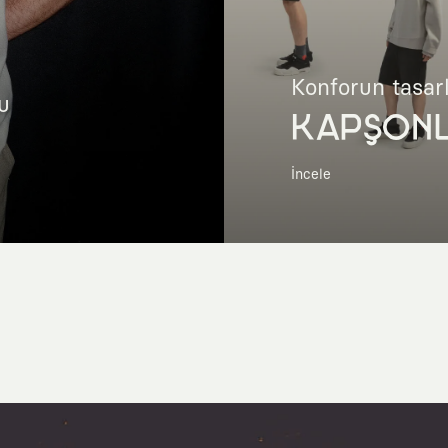
Konforun tasar
u
KAPŞON
İncele