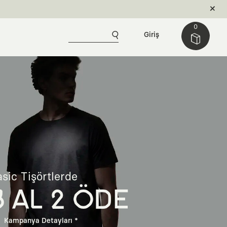
0
Giriş
sic Tişörtlerde
3 AL 2 ÖDE
Kampanya Detayları *