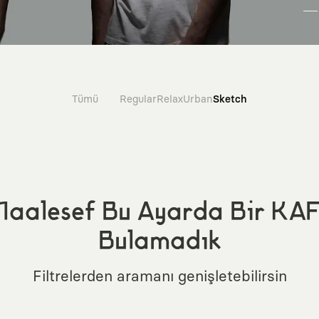
Tümü
Regular
Relax
Urban
Sketch
aalesef Bu Ayarda Bir KA
Bulamadık
Filtrelerden aramanı genişletebilirsin