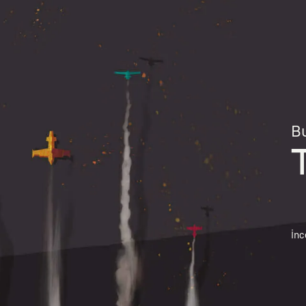
Bu
İnc