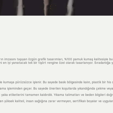
arın imzasını taşıyan özgün grafik tasarımları, %100 pamuk kumaş kalitesiyle b
ni en iyi yansıtacak tek bir tişört rengine özel olarak tasarlanıyor. Sıradanlığa
yle kumaşa pürüzsüzce işlenir. Bu sayede baskı bölgesinde kalın, plastik bir h
ama işleminden geçer. Bu sayede önerilen koşullarda yıkandığında çekme veya
k yaka etiketlerini tamamen kaldırdık. Yıkama talimatları ve beden bilgileri do
yüksek kaliteli, insan sağlığına zarar vermeyen, sertifikalı boyalar ve uygulan