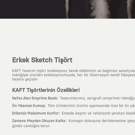
Erkek Sketch Tişört
KAFT tasarım tişört koleksiyonu; kendi ekibimizin ve bağımsız sanatçıl
tekniğiyle üretilen koleksiyonumuzda, her bir illüstrasyon kendi hikayesi
hayata geçiyor.
KAFT Tişörtlerinin Özellikleri
:
Nefes Alan Emprime Baskı
Tasarımlarımız, serigrafi (emprime) tekniği
:
Ön Yıkamalı Kumaş
Tüm ürünlerimiz üretim aşamasında özel bir ön yık
:
Etiketsiz Maksimum Konfor
Ensede kaşıntı ve rahatsızlık yaratan klasi
:
Zamana Meydan Okuyan Kalite
Kumaşın dokusuna derinlemesine işleyen 
günkü canlılığını korur.