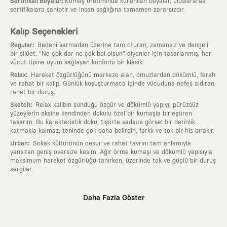
:
Sertifikalı Boyalar
Kumaş üretiminde kullanılan boyalar, uluslararası
sertifikalara sahiptir ve insan sağlığına tamamen zararsızdır.
Kalıp Seçenekleri
:
Regular
Bedeni sarmadan üzerine tam oturan, zamansız ve dengeli
bir silüet. "Ne çok dar ne çok bol olsun" diyenler için tasarlanmış, her
vücut tipine uyum sağlayan konforlu bir klasik.
:
Relax
Hareket özgürlüğünü merkeze alan, omuzlardan dökümlü, ferah
ve rahat bir kalıp. Günlük koşuşturmaca içinde vücuduna nefes aldıran,
rahat bir duruş.
:
Sketch
Relax kalıbın sunduğu özgür ve dökümlü yapıyı, pürüzsüz
yüzeylerin aksine kendinden dokulu özel bir kumaşla birleştiren
tasarım. Bu karakteristik doku, tişörte sadece görsel bir derinlik
katmakla kalmaz; teninde çok daha belirgin, farklı ve tok bir his bırakır.
:
Urban
Sokak kültürünün cesur ve rahat tavrını tam anlamıyla
yansıtan geniş oversize kesim. Ağır örme kumaşı ve dökümlü yapısıyla
maksimum hareket özgürlüğü tanırken, üzerinde tok ve güçlü bir duruş
sergiler.
Neden KAFT?
Daha Fazla Göster
:
Giyilebilir Hikayeler
KAFT sıradan bir giyim markası değil; kanvasını
farklı sanatçılara ve yaratıcı zihinlere açık tutan bir tasarım
platformudur. Üzerinde taşıdığın her parça, arkasında derin bir anlam