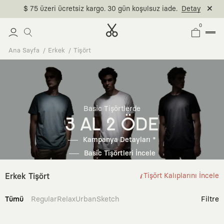
$ 75 üzeri ücretsiz kargo. 30 gün koşulsuz iade.
Detay
0
Ana Sayfa
Erkek
Tişört
Basic Tişörtlerde
3 AL 2 ÖDE
Kampanya Detayları *
Basic Tişörtleri İncele
Erkek Tişört
Tişört Kalıplarını İncele
Tümü
Regular
Relax
Urban
Sketch
Filtre