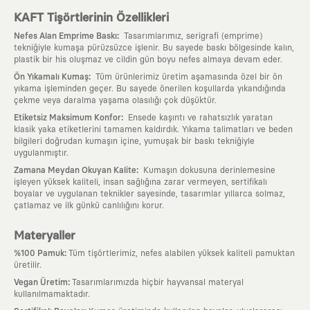
KAFT Tişörtlerinin Özellikleri
:
Nefes Alan Emprime Baskı
Tasarımlarımız, serigrafi (emprime)
tekniğiyle kumaşa pürüzsüzce işlenir. Bu sayede baskı bölgesinde kalın,
plastik bir his oluşmaz ve cildin gün boyu nefes almaya devam eder.
:
Ön Yıkamalı Kumaş
Tüm ürünlerimiz üretim aşamasında özel bir ön
yıkama işleminden geçer. Bu sayede önerilen koşullarda yıkandığında
çekme veya daralma yaşama olasılığı çok düşüktür.
:
Etiketsiz Maksimum Konfor
Ensede kaşıntı ve rahatsızlık yaratan
klasik yaka etiketlerini tamamen kaldırdık. Yıkama talimatları ve beden
bilgileri doğrudan kumaşın içine, yumuşak bir baskı tekniğiyle
uygulanmıştır.
:
Zamana Meydan Okuyan Kalite
Kumaşın dokusuna derinlemesine
işleyen yüksek kaliteli, insan sağlığına zarar vermeyen, sertifikalı
boyalar ve uygulanan teknikler sayesinde, tasarımlar yıllarca solmaz,
çatlamaz ve ilk günkü canlılığını korur.
Materyaller
:
%100 Pamuk
Tüm tişörtlerimiz, nefes alabilen yüksek kaliteli pamuktan
üretilir.
:
Vegan Üretim
Tasarımlarımızda hiçbir hayvansal materyal
kullanılmamaktadır.