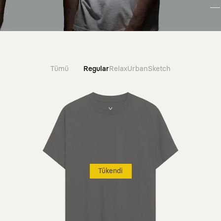
Tümü
Regular
Relax
Urban
Sketch
Tükendi