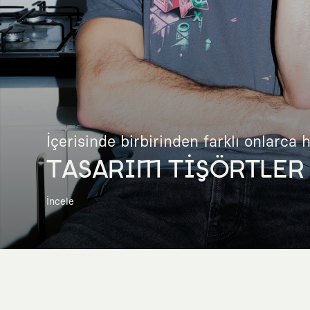
İçerisinde birbirinden farklı onlarca 
TASARIM TİŞÖRTLER
İncele