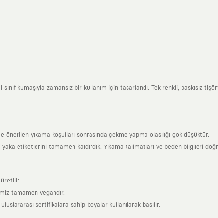
ınıf kumaşıyla zamansız bir kullanım için tasarlandı. Tek renkli, baskısız tişörtl
ce önerilen yıkama koşulları sonrasında çekme yapma olasılığı çok düşüktür.
k yaka etiketlerini tamamen kaldırdık. Yıkama talimatları ve beden bilgileri doğ
retilir.
rimiz tamamen vegandır.
uslararası sertifikalara sahip boyalar kullanılarak basılır.