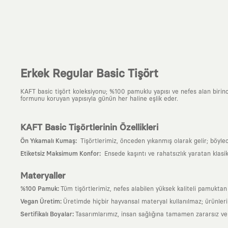
Erkek Regular Basic Tişört
KAFT basic tişört koleksiyonu; %100 pamuklu yapısı ve nefes alan birinci s
formunu koruyan yapısıyla günün her haline eşlik eder.
KAFT Basic Tişörtlerinin Özellikleri
:
Ön Yıkamalı Kumaş
Tişörtlerimiz, önceden yıkanmış olarak gelir; böyle
:
Etiketsiz Maksimum Konfor
Ensede kaşıntı ve rahatsızlık yaratan klasi
Materyaller
:
%100 Pamuk
Tüm tişörtlerimiz, nefes alabilen yüksek kaliteli pamuktan ü
:
Vegan Üretim
Üretimde hiçbir hayvansal materyal kullanılmaz; ürünle
:
Sertifikalı Boyalar
Tasarımlarımız, insan sağlığına tamamen zararsız ve ul