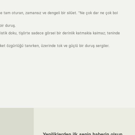
ne tam oturan, zamansız ve dengeli bir silüet. "Ne çok dar ne çok bol
ir duruş.
stik doku, tişörte sadece görsel bir derinlik katmakla kalmaz; teninde
 özgürlüğü tanırken, üzerinde tok ve güçlü bir duruş sergiler.
nde taşıdığın her parça, arkasında derin bir anlam ve hikaye barındıran
 giyilip eskiyecek kıyafetler üretmek değil; yıllar boyu dolabının en
sarımla, sıradanlığa meydan okuyan büyük ve yaratıcı bir topluluğun
obal markalarla yaptığımız özel iş birlikleriyle harmanlıyoruz. KAFT
ruz. Bu entegre ekosistem, sana ulaşan her ürünün yüksek KAFT
, doğaya saygılı tasarımları hayata geçiriyoruz. Better Cotton Initiative
Yeniliklerden ilk senin haberin olsun