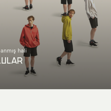
lanmış hali
LULAR