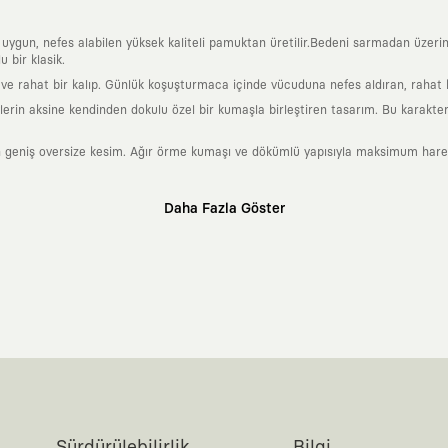
a uygun, nefes alabilen yüksek kaliteli pamuktan üretilir.Bedeni sarmadan üzeri
 bir klasik.
 rahat bir kalıp. Günlük koşuşturmaca içinde vücuduna nefes aldıran, rahat b
rin aksine kendinden dokulu özel bir kumaşla birleştiren tasarım. Bu karakteri
 geniş oversize kesim. Ağır örme kumaşı ve dökümlü yapısıyla maksimum hareket
Daha Fazla Göster
klı sanatçılara ve yaratıcı zihinlere açık tutan bir tasarım platformudur. Üzeri
erden ve hızlı tüketim döngülerinden tamamen uzağız. Amacımız sadece birkaç ay
zaman kaybetmeyen zamansız tasarımlar ortaya koymaktır.
 olanların ve şehri özgürce adımlayanların ortak dilidir. Üzerinde taşıdığın ta
yanından bağımsız illüstratörler, sanatçılar ve kendi alanında vizyoner olan gl
yeni hikayeler anlattığı ortak bir platformdur.
neyimine kadar tüm süreçlerimizi kendi içimizde, büyük bir tutkuyla yönetiyo
karşıyız. Lokal üreticilerimizle birlikte, zamansız ve uzun yaşam döngüsüne sahip
Sürdürülebilirlik
Bilgi