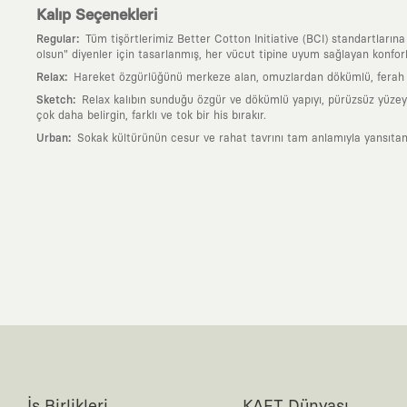
Kalıp Seçenekleri
:
Regular
Tüm tişörtlerimiz Better Cotton Initiative (BCI) standartların
olsun" diyenler için tasarlanmış, her vücut tipine uyum sağlayan konforlu
:
Relax
Hareket özgürlüğünü merkeze alan, omuzlardan dökümlü, ferah ve
:
Sketch
Relax kalıbın sunduğu özgür ve dökümlü yapıyı, pürüzsüz yüzeyle
çok daha belirgin, farklı ve tok bir his bırakır.
:
Urban
Sokak kültürünün cesur ve rahat tavrını tam anlamıyla yansıtan
Neden KAFT?
:
Giyilebilir Hikayeler
KAFT sıradan bir giyim markası değil; kanvasını far
özgün bir sanat eseridir.
:
Zamansız Tasarımlar
Klasik moda dünyasının dayattığı sezonluk trendl
değerli parçası olarak kalacak, hikayesini ve estetik değerini hiçbir 
:
Yaratıcı Bir Topluluk
KAFT, keşfetmeyi sevenlerin, sanata tutkuyla bağlı
parçası olursun.
:
Global İş Birlikleri
Kendi tasarım mutfağımızın gücünü, dünyanın dört bir 
kanvası, farklı disiplinlerin, kültürlerin ve yaratıcı zihinlerin buluşup yep
:
360 Derece Entegre Kalite
Tasarımdan üretime, yazılımdan müşteri de
standartlarında ve tavizsiz bir kaliteyle üretilmesini garanti eder.
:
Sürdürülebilir ve Doğaya Saygılı Vizyon
Hızlı tüketim alışkanlıklarına 
İş Birlikleri
KAFT Dünyası