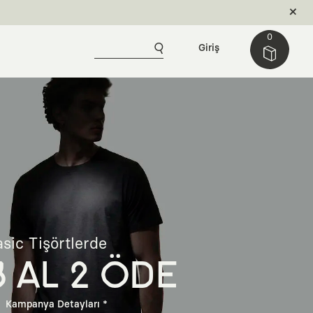
0
Giriş
sic Tişörtlerde
3 AL 2 ÖDE
Kampanya Detayları *