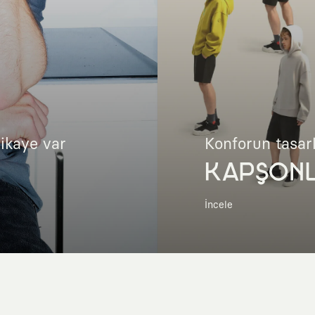
hikaye var
Konforun tasar
KAPŞON
İncele