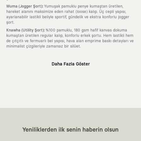
:
Wuma (Jogger Şort)
Yumuşak pamuklu penye kumaştan üretilen,
hareket alanını maksimize eden rahat (loose) kalıp. Üç cepli yapısı,
ayarlanabilir lastikli beliyle sportif, gündelik ve ekstra konforlu jogger
şort.
:
Knawha (Utility Şort)
%100 pamuklu, 180 gsm hafif kanvas dokuma
kumaştan üretilen regular kalıp, konforlu erkek şortu. Hem lastikli hem
de çıtçıtlı ve fermuarlı bel yapısı, hava alan emprime baskı detayları ve
minimalist çizgileriyle zamansız bir silüet.
Neden KAFT?
Daha Fazla Göster
:
Giyilebilir Hikayeler
KAFT sıradan bir giyim markası değil; kanvasını
farklı sanatçılara ve yaratıcı zihinlere açık tutan bir tasarım
platformudur. Üzerinde taşıdığın her parça, arkasında derin bir anlam
ve hikaye barındıran özgün bir sanat eseridir.
:
Zamansız Tasarımlar
Klasik moda dünyasının dayattığı sezonluk
trendlerden ve hızlı tüketim döngülerinden tamamen uzağız. Amacımız
sadece birkaç ay giyilip eskiyecek kıyafetler üretmek değil; yıllar boyu
dolabının en değerli parçası olarak kalacak, hikayesini ve estetik
değerini hiçbir zaman kaybetmeyen zamansız tasarımlar ortaya
koymaktır.
:
Yaratıcı Bir Topluluk
KAFT, keşfetmeyi sevenlerin, sanata tutkuyla bağlı
Yeniliklerden ilk senin haberin olsun
olanların ve şehri özgürce adımlayanların ortak dilidir. Üzerinde
taşıdığın tasarımla, sıradanlığa meydan okuyan büyük ve yaratıcı bir