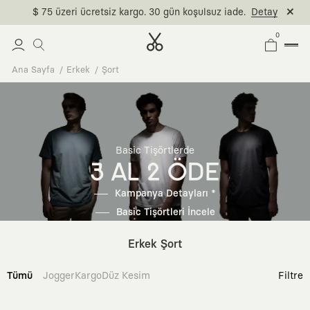
$ 75 üzeri ücretsiz kargo. 30 gün koşulsuz iade.
Detay
0
Ana Sayfa
Erkek
Şort
Basic Tişörtlerde
3 AL 2 ÖDE
Kampanya Detayları *
Basic Tişörtleri İncele
Erkek Şort
Tümü
Jogger
Kargo
Düz Kesim
Filtre