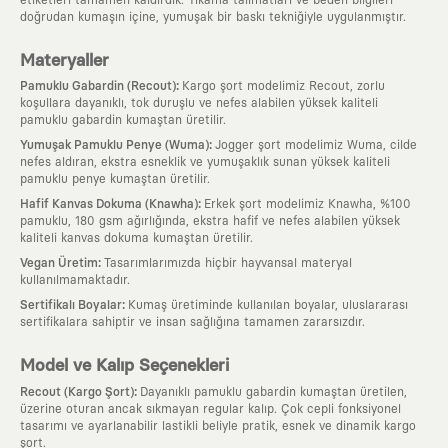
doğrudan kumaşın içine, yumuşak bir baskı tekniğiyle uygulanmıştır.
Materyaller
:
Pamuklu Gabardin (Recout)
Kargo şort modelimiz Recout, zorlu
koşullara dayanıklı, tok duruşlu ve nefes alabilen yüksek kaliteli
pamuklu gabardin kumaştan üretilir.
:
Yumuşak Pamuklu Penye (Wuma)
Jogger şort modelimiz Wuma, cilde
nefes aldıran, ekstra esneklik ve yumuşaklık sunan yüksek kaliteli
pamuklu penye kumaştan üretilir.
:
Hafif Kanvas Dokuma (Knawha)
Erkek şort modelimiz Knawha, %100
pamuklu, 180 gsm ağırlığında, ekstra hafif ve nefes alabilen yüksek
kaliteli kanvas dokuma kumaştan üretilir.
:
Vegan Üretim
Tasarımlarımızda hiçbir hayvansal materyal
kullanılmamaktadır.
:
Sertifikalı Boyalar
Kumaş üretiminde kullanılan boyalar, uluslararası
sertifikalara sahiptir ve insan sağlığına tamamen zararsızdır.
Model ve Kalıp Seçenekleri
:
Recout (Kargo Şort)
Dayanıklı pamuklu gabardin kumaştan üretilen,
üzerine oturan ancak sıkmayan regular kalıp. Çok cepli fonksiyonel
tasarımı ve ayarlanabilir lastikli beliyle pratik, esnek ve dinamik kargo
şort.