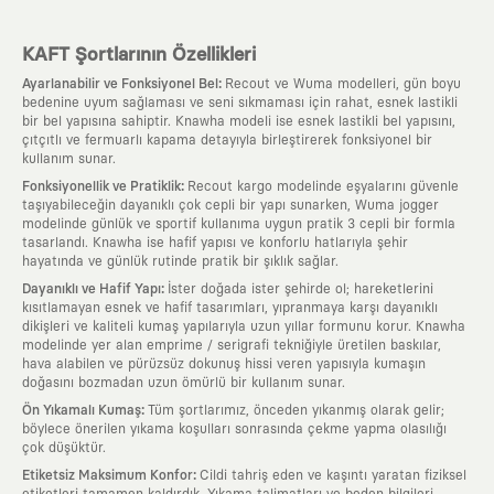
KAFT Şortlarının Özellikleri
:
Ayarlanabilir ve Fonksiyonel Bel
Recout ve Wuma modelleri, gün boyu
bedenine uyum sağlaması ve seni sıkmaması için rahat, esnek lastikli
bir bel yapısına sahiptir. Knawha modeli ise esnek lastikli bel yapısını,
çıtçıtlı ve fermuarlı kapama detayıyla birleştirerek fonksiyonel bir
kullanım sunar.
:
Fonksiyonellik ve Pratiklik
Recout kargo modelinde eşyalarını güvenle
taşıyabileceğin dayanıklı çok cepli bir yapı sunarken, Wuma jogger
modelinde günlük ve sportif kullanıma uygun pratik 3 cepli bir formla
tasarlandı. Knawha ise hafif yapısı ve konforlu hatlarıyla şehir
hayatında ve günlük rutinde pratik bir şıklık sağlar.
:
Dayanıklı ve Hafif Yapı
İster doğada ister şehirde ol; hareketlerini
kısıtlamayan esnek ve hafif tasarımları, yıpranmaya karşı dayanıklı
dikişleri ve kaliteli kumaş yapılarıyla uzun yıllar formunu korur. Knawha
modelinde yer alan emprime / serigrafi tekniğiyle üretilen baskılar,
hava alabilen ve pürüzsüz dokunuş hissi veren yapısıyla kumaşın
doğasını bozmadan uzun ömürlü bir kullanım sunar.
:
Ön Yıkamalı Kumaş
Tüm şortlarımız, önceden yıkanmış olarak gelir;
böylece önerilen yıkama koşulları sonrasında çekme yapma olasılığı
çok düşüktür.
:
Etiketsiz Maksimum Konfor
Cildi tahriş eden ve kaşıntı yaratan fiziksel
etiketleri tamamen kaldırdık. Yıkama talimatları ve beden bilgileri