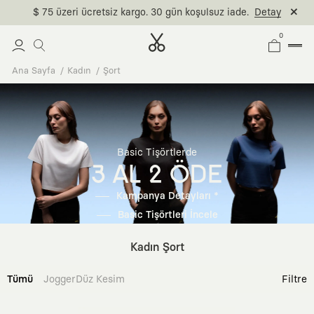
$ 75 üzeri ücretsiz kargo. 30 gün koşulsuz iade.
Detay
0
Ana Sayfa
Kadın
Şort
Basic Tişörtlerde
3 AL 2 ÖDE
Kampanya Detayları *
Basic Tişörtleri İncele
Kadın Şort
Tümü
Jogger
Düz Kesim
Filtre