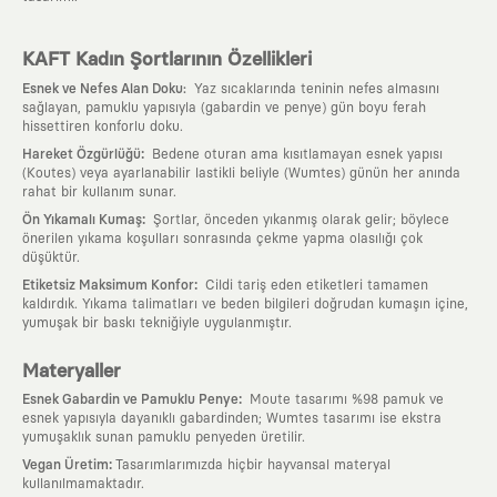
KAFT Kadın Şortlarının Özellikleri
Esnek ve Nefes Alan Doku
:
Yaz sıcaklarında teninin nefes almasını
sağlayan, pamuklu yapısıyla (gabardin ve penye) gün boyu ferah
hissettiren konforlu doku.
:
Hareket Özgürlüğü
Bedene oturan ama kısıtlamayan esnek yapısı
(Koutes) veya ayarlanabilir lastikli beliyle (Wumtes) günün her anında
rahat bir kullanım sunar.
:
Ön Yıkamalı Kumaş
Şortlar, önceden yıkanmış olarak gelir; böylece
önerilen yıkama koşulları sonrasında çekme yapma olasılığı çok
düşüktür.
:
Etiketsiz Maksimum Konfor
Cildi tariş eden etiketleri tamamen
kaldırdık. Yıkama talimatları ve beden bilgileri doğrudan kumaşın içine,
yumuşak bir baskı tekniğiyle uygulanmıştır.
Materyaller
:
Esnek Gabardin ve Pamuklu Penye
Moute tasarımı %98 pamuk ve
esnek yapısıyla dayanıklı gabardinden; Wumtes tasarımı ise ekstra
yumuşaklık sunan pamuklu penyeden üretilir.
:
Vegan Üretim
Tasarımlarımızda hiçbir hayvansal materyal
kullanılmamaktadır.