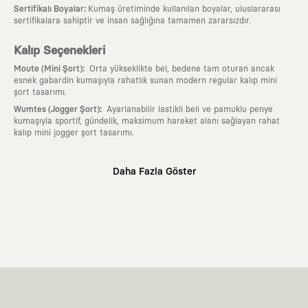
:
Sertifikalı Boyalar
Kumaş üretiminde kullanılan boyalar, uluslararası
sertifikalara sahiptir ve insan sağlığına tamamen zararsızdır.
Kalıp Seçenekleri
:
Moute (Mini Şort)
Orta yükseklikte bel, bedene tam oturan ancak
esnek gabardin kumaşıyla rahatlık sunan modern regular kalıp mini
şort tasarımı.
:
Wumtes (Jogger Şort)
Ayarlanabilir lastikli beli ve pamuklu penye
kumaşıyla sportif, gündelik, maksimum hareket alanı sağlayan rahat
kalıp mini jogger şort tasarımı.
Neden KAFT?
Daha Fazla Göster
:
Giyilebilir Hikayeler
KAFT sıradan bir giyim markası değil; kanvasını
farklı sanatçılara ve yaratıcı zihinlere açık tutan bir tasarım
platformudur. Üzerinde taşıdığın her parça, arkasında derin bir anlam
ve hikaye barındıran özgün bir sanat eseridir.
:
Zamansız Tasarımlar
Klasik moda dünyasının dayattığı sezonluk
trendlerden ve hızlı tüketim döngülerinden tamamen uzağız. Amacımız
sadece birkaç ay giyilip eskiyecek kıyafetler üretmek değil; yıllar boyu
dolabının en değerli parçası olarak kalacak, hikayesini ve estetik
değerini hiçbir zaman kaybetmeyen zamansız tasarımlar ortaya
koymaktır.