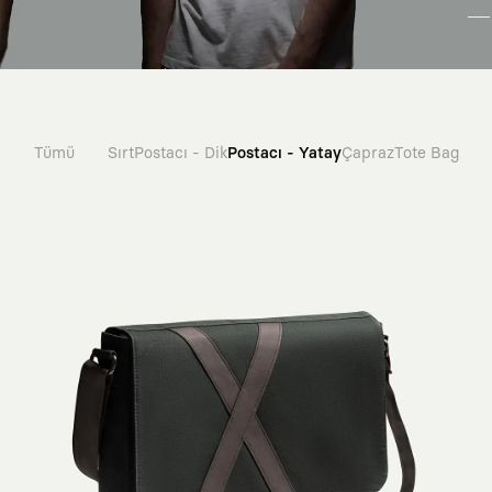
Tümü
Sırt
Postacı - Dik
Postacı - Yatay
Çapraz
Tote Bag