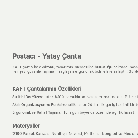
Postacı - Yatay Çanta
KAFT çanta koleksiyonu; tasarımın işlevsellikle buluştuğu noktada, moder
her şeyi güvenle taşımanı sağlayan ergonomik bölmelere sahiptir. Sürdür
KAFT Çantalarının Özellikleri
:
Su İtici Dış Yüzey
İster %100 pamuklu kanvas ister mat dokulu PU matery
:
Akıllı Organizasyon ve Fonksiyonellik
İster 20 litrelik geniş hacimli bir
:
Ergonomik ve Rahat Taşıma
Tüm gün boyunca üzerinde ağırlık hissetmem
Materyaller
:
%100 Pamuk Kanvas
Nordhug, Nevend, Methone, Nougrod ve Meclo tasarı