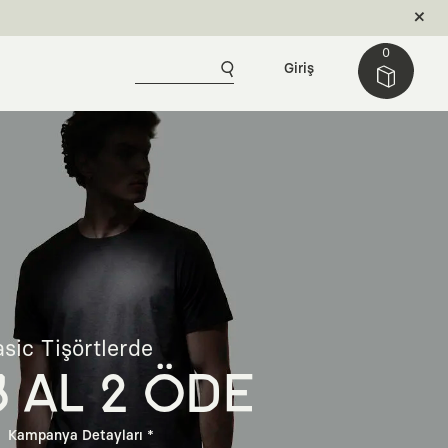
0
Giriş
sic Tişörtlerde
3 AL 2 ÖDE
Kampanya Detayları *