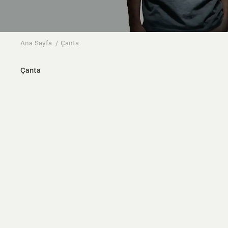
Ana Sayfa
Çanta
Çanta