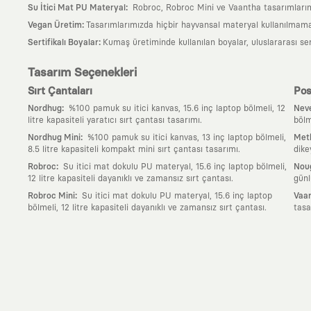
:
Su İtici Mat PU Materyal
Robroc, Robroc Mini ve Vaantha tasarımlarımı
:
Vegan Üretim
Tasarımlarımızda hiçbir hayvansal materyal kullanılmama
:
Sertifikalı Boyalar
Kumaş üretiminde kullanılan boyalar, uluslararası ser
Tasarım Seçenekleri
Sırt Çantaları
Pos
:
Nordhug
%100 pamuk su itici kanvas, 15.6 inç laptop bölmeli, 12
Neve
litre kapasiteli yaratıcı sırt çantası tasarımı.
bölm
:
Nordhug Mini
%100 pamuk su itici kanvas, 13 inç laptop bölmeli,
Meth
8.5 litre kapasiteli kompakt mini sırt çantası tasarımı.
dike
:
Robroc
Su itici mat dokulu PU materyal, 15.6 inç laptop bölmeli,
Nou
12 litre kapasiteli dayanıklı ve zamansız sırt çantası.
günl
:
Robroc Mini
Su itici mat dokulu PU materyal, 15.6 inç laptop
Vaan
bölmeli, 12 litre kapasiteli dayanıklı ve zamansız sırt çantası.
tasa
Neden KAFT?
:
Giyilebilir Hikayeler
KAFT sıradan bir giyim markası değil; kanvasını far
özgün bir sanat eseridir.
:
Zamansız Tasarımlar
Klasik moda dünyasının dayattığı sezonluk trendl
değerli parçası olarak kalacak, hikayesini ve estetik değerini hiçbir 