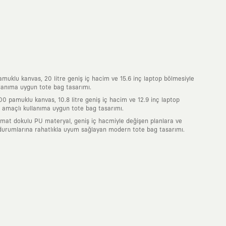
uklu kanvas, 20 litre geniş iç hacim ve 15.6 inç laptop bölmesiyle
lanıma uygun tote bag tasarımı.
0 pamuklu kanvas, 10.8 litre geniş iç hacim ve 12.9 inç laptop
 amaçlı kullanıma uygun tote bag tasarımı.
 mat dokulu PU materyal, geniş iç hacmiyle değişen planlara ve
durumlarına rahatlıkla uyum sağlayan modern tote bag tasarımı.
nde taşıdığın her parça, arkasında derin bir anlam ve hikaye barındıran
 giyilip eskiyecek kıyafetler üretmek değil; yıllar boyu dolabının en