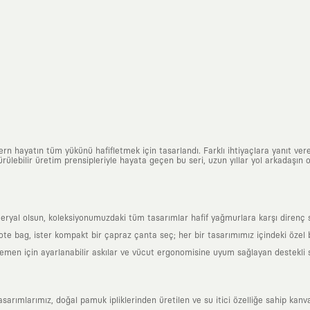
n hayatın tüm yükünü hafifletmek için tasarlandı. Farklı ihtiyaçlara yanıt vere
ülebilir üretim prensipleriyle hayata geçen bu seri, uzun yıllar yol arkadaşın o
al olsun, koleksiyonumuzdaki tüm tasarımlar hafif yağmurlara karşı direnç sağl
 tote bag, ister kompakt bir çapraz çanta seç; her bir tasarımımız içindeki özel
en için ayarlanabilir askılar ve vücut ergonomisine uyum sağlayan destekli sır
mlarımız, doğal pamuk ipliklerinden üretilen ve su itici özelliğe sahip kanva