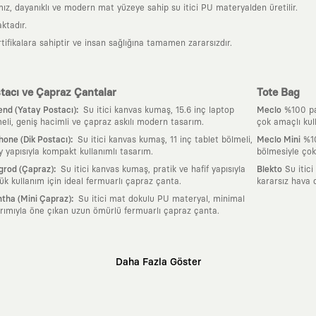
z, dayanıklı ve modern mat yüzeye sahip su itici PU materyalden üretilir.
ktadır.
tifikalara sahiptir ve insan sağlığına tamamen zararsızdır.
tacı ve Çapraz Çantalar
Tote Bag
:
nd (Yatay Postacı)
Su itici kanvas kumaş, 15.6 inç laptop
Meclo
%100 pam
eli, geniş hacimli ve çapraz askılı modern tasarım.
çok amaçlı kul
:
one (Dik Postacı)
Su itici kanvas kumaş, 11 inç tablet bölmeli,
Meclo Mini
%10
y yapısıyla kompakt kullanımlı tasarım.
bölmesiyle çok
:
grod (Çapraz)
Su itici kanvas kumaş, pratik ve hafif yapısıyla
Blekto
Su itici
ük kullanım için ideal fermuarlı çapraz çanta.
kararsız hava 
:
tha (Mini Çapraz)
Su itici mat dokulu PU materyal, minimal
rımıyla öne çıkan uzun ömürlü fermuarlı çapraz çanta.
Daha Fazla Göster
klı sanatçılara ve yaratıcı zihinlere açık tutan bir tasarım platformudur. Üzeri
erden ve hızlı tüketim döngülerinden tamamen uzağız. Amacımız sadece birkaç ay
zaman kaybetmeyen zamansız tasarımlar ortaya koymaktır.