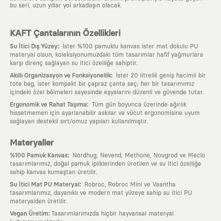
bu seri, uzun yıllar yol arkadaşın olacak.
KAFT Çantalarının Özellikleri
:
Su İtici Dış Yüzey
İster %100 pamuklu kanvas ister mat dokulu PU
materyal olsun, koleksiyonumuzdaki tüm tasarımlar hafif yağmurlara
karşı direnç sağlayan su itici özelliğe sahiptir.
:
Akıllı Organizasyon ve Fonksiyonellik
İster 20 litrelik geniş hacimli bir
tote bag, ister kompakt bir çapraz çanta seç; her bir tasarımımız
içindeki özel bölmeleri sayesinde eşyalarını düzenli ve güvende tutar.
:
Ergonomik ve Rahat Taşıma
Tüm gün boyunca üzerinde ağırlık
hissetmemen için ayarlanabilir askılar ve vücut ergonomisine uyum
sağlayan destekli sırt/omuz yapıları kullanılmıştır.
Materyaller
:
%100 Pamuk Kanvas
Nordhug, Nevend, Methone, Nougrod ve Meclo
tasarımlarımız, doğal pamuk ipliklerinden üretilen ve su itici özelliğe
sahip kanvas kumaştan üretilir.
:
Su İtici Mat PU Materyal
Robroc, Robroc Mini ve Vaantha
tasarımlarımız, dayanıklı ve modern mat yüzeye sahip su itici PU
materyalden üretilir.
:
Vegan Üretim
Tasarımlarımızda hiçbir hayvansal materyal