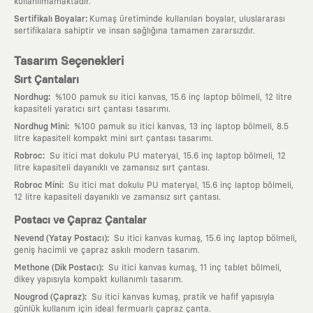
kullanılmamaktadır.
:
Sertifikalı Boyalar
Kumaş üretiminde kullanılan boyalar, uluslararası
sertifikalara sahiptir ve insan sağlığına tamamen zararsızdır.
Tasarım Seçenekleri
Sırt Çantaları
:
Nordhug
%100 pamuk su itici kanvas, 15.6 inç laptop bölmeli, 12 litre
kapasiteli yaratıcı sırt çantası tasarımı.
:
Nordhug Mini
%100 pamuk su itici kanvas, 13 inç laptop bölmeli, 8.5
litre kapasiteli kompakt mini sırt çantası tasarımı.
:
Robroc
Su itici mat dokulu PU materyal, 15.6 inç laptop bölmeli, 12
litre kapasiteli dayanıklı ve zamansız sırt çantası.
:
Robroc Mini
Su itici mat dokulu PU materyal, 15.6 inç laptop bölmeli,
12 litre kapasiteli dayanıklı ve zamansız sırt çantası.
Postacı ve Çapraz Çantalar
:
Nevend (Yatay Postacı)
Su itici kanvas kumaş, 15.6 inç laptop bölmeli,
geniş hacimli ve çapraz askılı modern tasarım.
:
Methone (Dik Postacı)
Su itici kanvas kumaş, 11 inç tablet bölmeli,
dikey yapısıyla kompakt kullanımlı tasarım.
:
Nougrod (Çapraz)
Su itici kanvas kumaş, pratik ve hafif yapısıyla
günlük kullanım için ideal fermuarlı çapraz çanta.