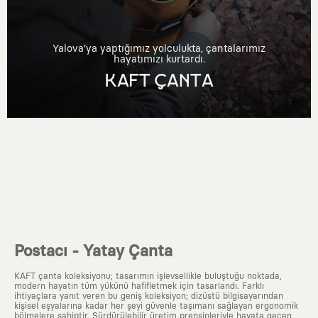
Yalova’ya yaptığımız yolculukta, çantalarımız
hayatımızı kurtardı.
KAFT ÇANTA
Postacı - Yatay Çanta
KAFT çanta koleksiyonu; tasarımın işlevsellikle buluştuğu noktada,
modern hayatın tüm yükünü hafifletmek için tasarlandı. Farklı
ihtiyaçlara yanıt veren bu geniş koleksiyon; dizüstü bilgisayarından
kişisel eşyalarına kadar her şeyi güvenle taşımanı sağlayan ergonomik
bölmelere sahiptir. Sürdürülebilir üretim prensipleriyle hayata geçen