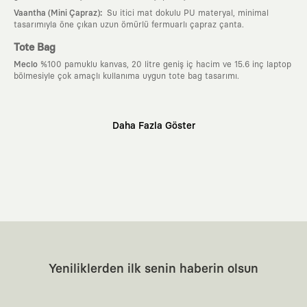
:
Vaantha (Mini Çapraz)
Su itici mat dokulu PU materyal, minimal
tasarımıyla öne çıkan uzun ömürlü fermuarlı çapraz çanta.
Tote Bag
Meclo
%100 pamuklu kanvas, 20 litre geniş iç hacim ve 15.6 inç laptop
bölmesiyle çok amaçlı kullanıma uygun tote bag tasarımı.
Neden KAFT?
Daha Fazla Göster
:
Giyilebilir Hikayeler
KAFT sıradan bir giyim markası değil; kanvasını
farklı sanatçılara ve yaratıcı zihinlere açık tutan bir tasarım
platformudur. Üzerinde taşıdığın her parça, arkasında derin bir anlam
ve hikaye barındıran özgün bir sanat eseridir.
:
Zamansız Tasarımlar
Klasik moda dünyasının dayattığı sezonluk
trendlerden ve hızlı tüketim döngülerinden tamamen uzağız. Amacımız
sadece birkaç ay giyilip eskiyecek kıyafetler üretmek değil; yıllar boyu
dolabının en değerli parçası olarak kalacak, hikayesini ve estetik
değerini hiçbir zaman kaybetmeyen zamansız tasarımlar ortaya
koymaktır.
:
Yaratıcı Bir Topluluk
KAFT, keşfetmeyi sevenlerin, sanata tutkuyla bağlı
Yeniliklerden ilk senin haberin olsun
olanların ve şehri özgürce adımlayanların ortak dilidir. Üzerinde
taşıdığın tasarımla, sıradanlığa meydan okuyan büyük ve yaratıcı bir
topluluğun parçası olursun.