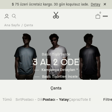
$ 75 üzeri ücretsiz kargo. 30 gün koşulsuz iade.
Detay
0
Ana Sayfa
Çanta
Basic Tişörtlerde
3 AL 2 ÖDE
Kampanya Detayları *
Basic Tişörtleri İncele
Çanta
Tümü
Sırt
Postacı - Dik
Postacı - Yatay
Çapraz
Tote Bag
Filtr