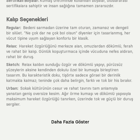
:
Sertifikalı Boyalar
Kumaş üretiminde kullanılan boyalar, uluslararası
sertifikalara sahiptir ve insan sağlığına tamamen zararsızdır.
Kalıp Seçenekleri
:
Regular
Bedeni sarmadan üzerine tam oturan, zamansız ve dengeli
bir silüet. "Ne çok dar ne çok bol olsun" diyenler için tasarlanmış, her
vücut tipine uyum sağlayan konforlu bir klasik.
:
Relax
Hareket özgürlüğünü merkeze alan, omuzlardan dökümlü, ferah
ve rahat bir kalıp. Günlük koşuşturmaca içinde vücuduna nefes aldıran,
rahat bir duruş.
:
Sketch
Relax kalıbın sunduğu özgür ve dökümlü yapıyı, pürüzsüz
yüzeylerin aksine kendinden dokulu özel bir kumaşla birleştiren
tasarım. Bu karakteristik doku, tişörte sadece görsel bir derinlik
katmakla kalmaz; teninde çok daha belirgin, farklı ve tok bir his bırakır.
:
Urban
Sokak kültürünün cesur ve rahat tavrını tam anlamıyla
yansıtan geniş oversize kesim. Ağır örme kumaşı ve dökümlü yapısıyla
maksimum hareket özgürlüğü tanırken, üzerinde tok ve güçlü bir duruş
sergiler.
Neden KAFT?
Daha Fazla Göster
:
Giyilebilir Hikayeler
KAFT sıradan bir giyim markası değil; kanvasını
farklı sanatçılara ve yaratıcı zihinlere açık tutan bir tasarım
platformudur. Üzerinde taşıdığın her parça, arkasında derin bir anlam