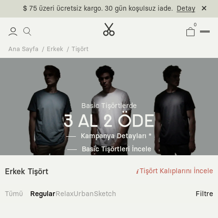
$ 75 üzeri ücretsiz kargo. 30 gün koşulsuz iade.
Detay
0
Ana Sayfa
Erkek
Tişört
Basic Tişörtlerde
3 AL 2 ÖDE
Kampanya Detayları *
Basic Tişörtleri İncele
Erkek Tişört
Tişört Kalıplarını İncele
Tümü
Regular
Relax
Urban
Sketch
Filtre