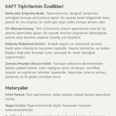
KAFT Tişörtlerinin Özellikleri
:
Nefes Alan Emprime Baskı
Tasarımlarımız, serigrafi (emprime)
tekniğiyle kumaşa pürüzsüzce işlenir. Bu sayede baskı bölgesinde kalın,
plastik bir his oluşmaz ve cildin gün boyu nefes almaya devam eder.
:
Ön Yıkamalı Kumaş
Tüm ürünlerimiz üretim aşamasında özel bir ön
yıkama işleminden geçer. Bu sayede önerilen koşullarda yıkandığında
çekme veya daralma yaşama olasılığı çok düşüktür.
:
Etiketsiz Maksimum Konfor
Ensede kaşıntı ve rahatsızlık yaratan
klasik yaka etiketlerini tamamen kaldırdık. Yıkama talimatları ve beden
bilgileri doğrudan kumaşın içine, yumuşak bir baskı tekniğiyle
uygulanmıştır.
:
Zamana Meydan Okuyan Kalite
Kumaşın dokusuna derinlemesine
işleyen yüksek kaliteli, insan sağlığına zarar vermeyen, sertifikalı
boyalar ve uygulanan teknikler sayesinde, tasarımlar yıllarca solmaz,
çatlamaz ve ilk günkü canlılığını korur.
Materyaller
:
%100 Pamuk
Tüm tişörtlerimiz, nefes alabilen yüksek kaliteli pamuktan
üretilir.
:
Vegan Üretim
Tasarımlarımızda hiçbir hayvansal materyal
kullanılmamaktadır.