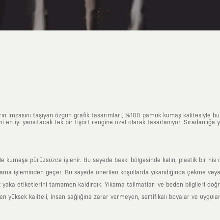
arın imzasını taşıyan özgün grafik tasarımları, %100 pamuk kumaş kalitesiyle b
ni en iyi yansıtacak tek bir tişört rengine özel olarak tasarlanıyor. Sıradanlığa
yle kumaşa pürüzsüzce işlenir. Bu sayede baskı bölgesinde kalın, plastik bir h
ama işleminden geçer. Bu sayede önerilen koşullarda yıkandığında çekme veya
k yaka etiketlerini tamamen kaldırdık. Yıkama talimatları ve beden bilgileri do
yüksek kaliteli, insan sağlığına zarar vermeyen, sertifikalı boyalar ve uygulan