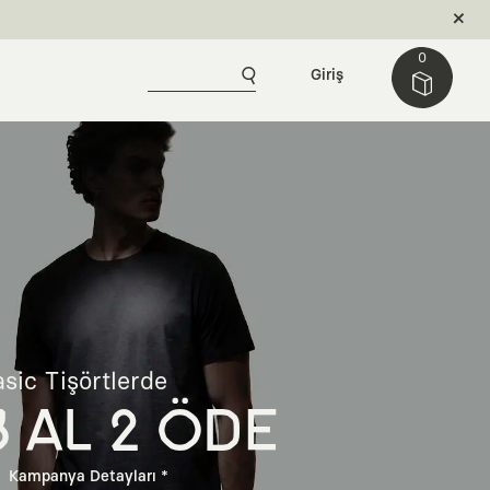
0
Giriş
sic Tişörtlerde
3 AL 2 ÖDE
Kampanya Detayları *