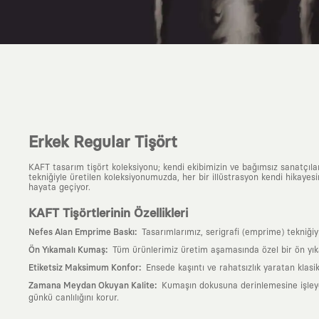
Erkek Regular Tişört
KAFT tasarım tişört koleksiyonu; kendi ekibimizin ve bağımsız sanatçıl
tekniğiyle üretilen koleksiyonumuzda, her bir illüstrasyon kendi hikayesi
hayata geçiyor.
KAFT Tişörtlerinin Özellikleri
:
Nefes Alan Emprime Baskı
Tasarımlarımız, serigrafi (emprime) tekniği
:
Ön Yıkamalı Kumaş
Tüm ürünlerimiz üretim aşamasında özel bir ön yık
:
Etiketsiz Maksimum Konfor
Ensede kaşıntı ve rahatsızlık yaratan klasi
:
Zamana Meydan Okuyan Kalite
Kumaşın dokusuna derinlemesine işleyen 
günkü canlılığını korur.