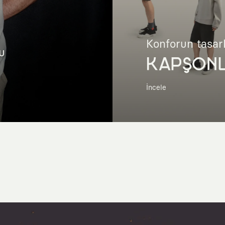
Konforun tasar
u
KAPŞON
İncele