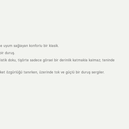
e uyum sağlayan konforlu bir klasik.
ir duruş.
stik doku, tişörte sadece görsel bir derinlik katmakla kalmaz; teninde
 özgürlüğü tanırken, üzerinde tok ve güçlü bir duruş sergiler.
nde taşıdığın her parça, arkasında derin bir anlam ve hikaye barındıran
 giyilip eskiyecek kıyafetler üretmek değil; yıllar boyu dolabının en
sarımla, sıradanlığa meydan okuyan büyük ve yaratıcı bir topluluğun
obal markalarla yaptığımız özel iş birlikleriyle harmanlıyoruz. KAFT