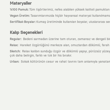
Materyaller
:
%100 Pamuk
Tüm tişörtlerimiz, nefes alabilen yüksek kaliteli pamuktan ü
:
Vegan Üretim
Tasarımlarımızda hiçbir hayvansal materyal kullanılmama
:
Sertifikalı Boyalar
Kumaş üretiminde kullanılan boyalar, uluslararası ser
Kalıp Seçenekleri
:
Regular
Bedeni sarmadan üzerine tam oturan, zamansız ve dengeli bir si
:
Relax
Hareket özgürlüğünü merkeze alan, omuzlardan dökümlü, ferah ve
:
Sketch
Relax kalıbın sunduğu özgür ve dökümlü yapıyı, pürüzsüz yüzeyle
çok daha belirgin, farklı ve tok bir his bırakır.
:
Urban
Sokak kültürünün cesur ve rahat tavrını tam anlamıyla yansıtan
Neden KAFT?
:
Giyilebilir Hikayeler
KAFT sıradan bir giyim markası değil; kanvasını far
özgün bir sanat eseridir.
:
Zamansız Tasarımlar
Klasik moda dünyasının dayattığı sezonluk trendl
değerli parçası olarak kalacak, hikayesini ve estetik değerini hiçbir 
:
Yaratıcı Bir Topluluk
KAFT, keşfetmeyi sevenlerin, sanata tutkuyla bağlı
parçası olursun.
:
Global İş Birlikleri
Kendi tasarım mutfağımızın gücünü, dünyanın dört bir 