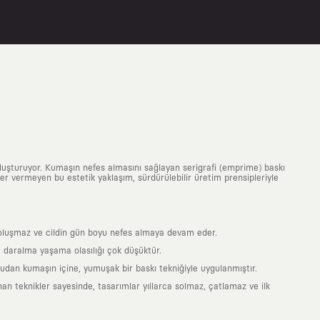
uluşturuyor. Kumaşın nefes almasını sağlayan serigrafi (emprime) baskı
 yer vermeyen bu estetik yaklaşım, sürdürülebilir üretim prensipleriyle
is oluşmaz ve cildin gün boyu nefes almaya devam eder.
 daralma yaşama olasılığı çok düşüktür.
ğrudan kumaşın içine, yumuşak bir baskı tekniğiyle uygulanmıştır.
an teknikler sayesinde, tasarımlar yıllarca solmaz, çatlamaz ve ilk