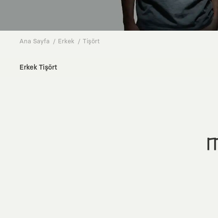
Ana Sayfa
Erkek
Tişört
Erkek Tişört
M