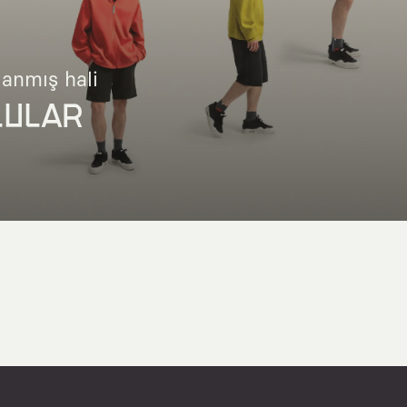
lanmış hali
LULAR