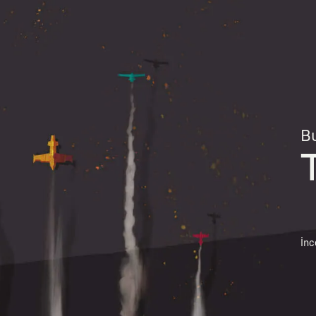
Bu
İnc