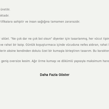
retilir.
ktadır.
tifikalara sahiptir ve insan sağlığına tamamen zararsızdır.
lüet. "Ne çok dar ne çok bol olsun" diyenler için tasarlanmış, her vücut tipin
 rahat bir kalıp. Günlük koşuşturmaca içinde vücuduna nefes aldıran, rahat b
rin aksine kendinden dokulu özel bir kumaşla birleştiren tasarım. Bu karakteri
 geniş oversize kesim. Ağır örme kumaşı ve dökümlü yapısıyla maksimum hareket
Daha Fazla Göster
klı sanatçılara ve yaratıcı zihinlere açık tutan bir tasarım platformudur. Üzeri
erden ve hızlı tüketim döngülerinden tamamen uzağız. Amacımız sadece birkaç ay
zaman kaybetmeyen zamansız tasarımlar ortaya koymaktır.
 olanların ve şehri özgürce adımlayanların ortak dilidir. Üzerinde taşıdığın ta
yanından bağımsız illüstratörler, sanatçılar ve kendi alanında vizyoner olan gl