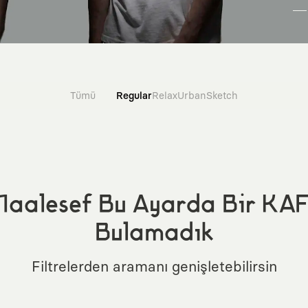
Tümü
Regular
Relax
Urban
Sketch
aalesef Bu Ayarda Bir KA
Bulamadık
Filtrelerden aramanı genişletebilirsin