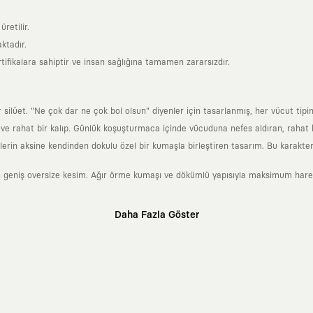
retilir.
ktadır.
tifikalara sahiptir ve insan sağlığına tamamen zararsızdır.
lüet. "Ne çok dar ne çok bol olsun" diyenler için tasarlanmış, her vücut tipin
 rahat bir kalıp. Günlük koşuşturmaca içinde vücuduna nefes aldıran, rahat b
rin aksine kendinden dokulu özel bir kumaşla birleştiren tasarım. Bu karakteri
 geniş oversize kesim. Ağır örme kumaşı ve dökümlü yapısıyla maksimum hareket
Daha Fazla Göster
klı sanatçılara ve yaratıcı zihinlere açık tutan bir tasarım platformudur. Üzeri
erden ve hızlı tüketim döngülerinden tamamen uzağız. Amacımız sadece birkaç ay
zaman kaybetmeyen zamansız tasarımlar ortaya koymaktır.
 olanların ve şehri özgürce adımlayanların ortak dilidir. Üzerinde taşıdığın ta
yanından bağımsız illüstratörler, sanatçılar ve kendi alanında vizyoner olan gl