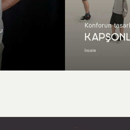
Konforun tasar
u
KAPŞON
İncele