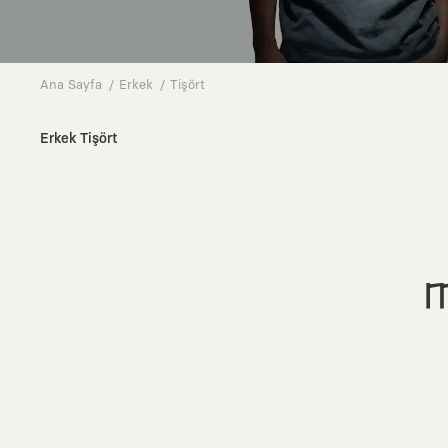
Ana Sayfa
Erkek
Tişört
Erkek Tişört
M