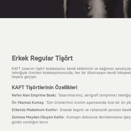
Erkek Regular Tişört
KAFT tasarım tişört koleksiyonu; kendi ekibimizin ve bağımsız sanatçıl
tekniğiyle üretilen koleksiyonumuzda, her bir illüstrasyon kendi hikayesi
hayata geçiyor.
KAFT Tişörtlerinin Özellikleri
:
Nefes Alan Emprime Baskı
Tasarımlarımız, serigrafi (emprime) tekniği
:
Ön Yıkamalı Kumaş
Tüm ürünlerimiz üretim aşamasında özel bir ön yık
:
Etiketsiz Maksimum Konfor
Ensede kaşıntı ve rahatsızlık yaratan klasi
:
Zamana Meydan Okuyan Kalite
Kumaşın dokusuna derinlemesine işleyen 
günkü canlılığını korur.