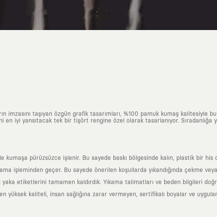
arın imzasını taşıyan özgün grafik tasarımları, %100 pamuk kumaş kalitesiyle b
ni en iyi yansıtacak tek bir tişört rengine özel olarak tasarlanıyor. Sıradanlığa
yle kumaşa pürüzsüzce işlenir. Bu sayede baskı bölgesinde kalın, plastik bir h
ama işleminden geçer. Bu sayede önerilen koşullarda yıkandığında çekme veya
k yaka etiketlerini tamamen kaldırdık. Yıkama talimatları ve beden bilgileri do
yüksek kaliteli, insan sağlığına zarar vermeyen, sertifikalı boyalar ve uygulan