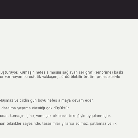
uluşturuyor. Kumaşın nefes almasını sağlayan serigrafi (emprime) baskı
 yer vermeyen bu estetik yaklaşım, sürdürülebilir üretim prensipleriyle
is oluşmaz ve cildin gün boyu nefes almaya devam eder.
 daralma yaşama olasılığı çok düşüktür.
ğrudan kumaşın içine, yumuşak bir baskı tekniğiyle uygulanmıştır.
an teknikler sayesinde, tasarımlar yıllarca solmaz, çatlamaz ve ilk