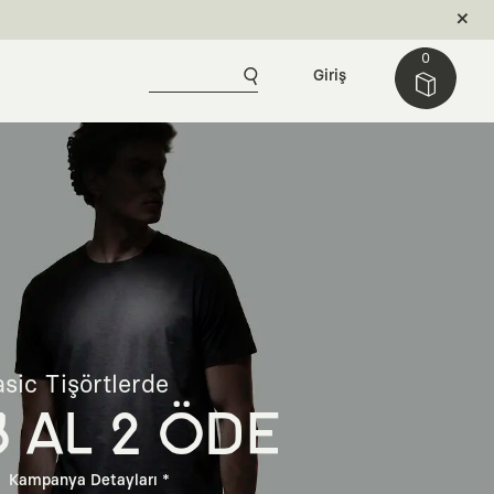
0
Giriş
sic Tişörtlerde
3 AL 2 ÖDE
Kampanya Detayları *