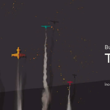
Bu
İnc