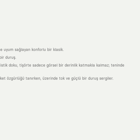
e uyum sağlayan konforlu bir klasik.
ir duruş.
stik doku, tişörte sadece görsel bir derinlik katmakla kalmaz; teninde
 özgürlüğü tanırken, üzerinde tok ve güçlü bir duruş sergiler.
nde taşıdığın her parça, arkasında derin bir anlam ve hikaye barındıran
 giyilip eskiyecek kıyafetler üretmek değil; yıllar boyu dolabının en
sarımla, sıradanlığa meydan okuyan büyük ve yaratıcı bir topluluğun
obal markalarla yaptığımız özel iş birlikleriyle harmanlıyoruz. KAFT