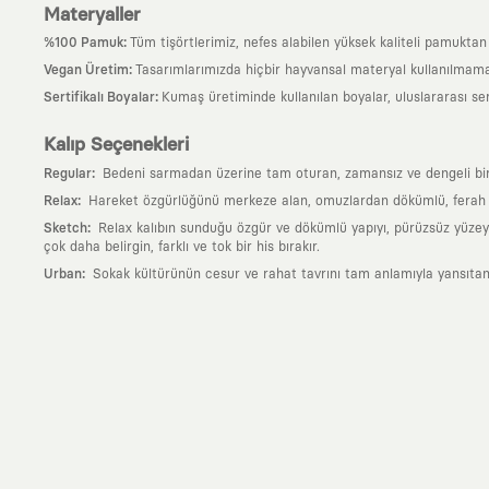
Materyaller
:
%100 Pamuk
Tüm tişörtlerimiz, nefes alabilen yüksek kaliteli pamuktan ü
:
Vegan Üretim
Tasarımlarımızda hiçbir hayvansal materyal kullanılmama
:
Sertifikalı Boyalar
Kumaş üretiminde kullanılan boyalar, uluslararası ser
Kalıp Seçenekleri
:
Regular
Bedeni sarmadan üzerine tam oturan, zamansız ve dengeli bir si
:
Relax
Hareket özgürlüğünü merkeze alan, omuzlardan dökümlü, ferah ve
:
Sketch
Relax kalıbın sunduğu özgür ve dökümlü yapıyı, pürüzsüz yüzeyle
çok daha belirgin, farklı ve tok bir his bırakır.
:
Urban
Sokak kültürünün cesur ve rahat tavrını tam anlamıyla yansıtan
Neden KAFT?
:
Giyilebilir Hikayeler
KAFT sıradan bir giyim markası değil; kanvasını far
özgün bir sanat eseridir.
:
Zamansız Tasarımlar
Klasik moda dünyasının dayattığı sezonluk trendl
değerli parçası olarak kalacak, hikayesini ve estetik değerini hiçbir 
:
Yaratıcı Bir Topluluk
KAFT, keşfetmeyi sevenlerin, sanata tutkuyla bağlı
parçası olursun.
:
Global İş Birlikleri
Kendi tasarım mutfağımızın gücünü, dünyanın dört bir 