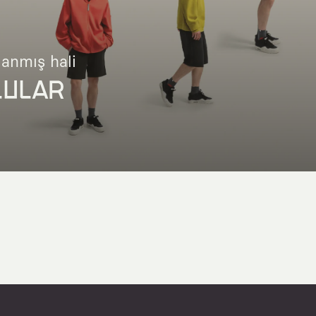
lanmış hali
LULAR