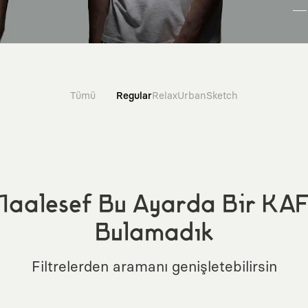
Tümü
Regular
Relax
Urban
Sketch
aalesef Bu Ayarda Bir KA
Bulamadık
Filtrelerden aramanı genişletebilirsin