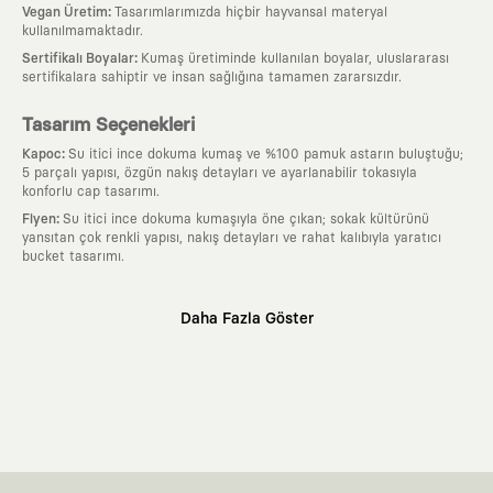
:
Vegan Üretim
Tasarımlarımızda hiçbir hayvansal materyal
kullanılmamaktadır.
:
Sertifikalı Boyalar
Kumaş üretiminde kullanılan boyalar, uluslararası
sertifikalara sahiptir ve insan sağlığına tamamen zararsızdır.
Tasarım Seçenekleri
:
Kapoc
Su itici ince dokuma kumaş ve %100 pamuk astarın buluştuğu;
5 parçalı yapısı, özgün nakış detayları ve ayarlanabilir tokasıyla
konforlu cap tasarımı.
:
Flyen
Su itici ince dokuma kumaşıyla öne çıkan; sokak kültürünü
yansıtan çok renkli yapısı, nakış detayları ve rahat kalıbıyla yaratıcı
bucket tasarımı.
Neden KAFT?
Daha Fazla Göster
:
Giyilebilir Hikayeler
KAFT sıradan bir giyim markası değil; kanvasını
farklı sanatçılara ve yaratıcı zihinlere açık tutan bir tasarım
platformudur. Üzerinde taşıdığın her parça, arkasında derin bir anlam
ve hikaye barındıran özgün bir sanat eseridir.
:
Zamansız Tasarımlar
Klasik moda dünyasının dayattığı sezonluk
trendlerden ve hızlı tüketim döngülerinden tamamen uzağız. Amacımız
sadece birkaç ay giyilip eskiyecek kıyafetler üretmek değil; yıllar boyu
dolabının en değerli parçası olarak kalacak, hikayesini ve estetik
değerini hiçbir zaman kaybetmeyen zamansız tasarımlar ortaya