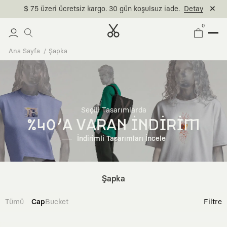
$ 75 üzeri ücretsiz kargo. 30 gün koşulsuz iade.
Detay
0
Ana Sayfa
Şapka
Seçili Tasarımlarda
%40'A VARAN İNDİRİM
İndirimli Tasarımları İncele
Şapka
Tümü
Cap
Bucket
Filtre