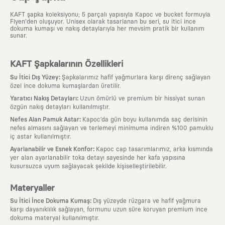
KAFT şapka koleksiyonu; 5 parçalı yapısıyla Kapoc ve bucket formuyla
Flyen'den oluşuyor. Unisex olarak tasarlanan bu seri, su itici ince
dokuma kumaşı ve nakış detaylarıyla her mevsim pratik bir kullanım
sunar.
KAFT Şapkalarının Özellikleri
:
Su İtici Dış Yüzey
Şapkalarımız hafif yağmurlara karşı direnç sağlayan
özel ince dokuma kumaşlardan üretilir.
:
Yaratıcı Nakış Detayları
Uzun ömürlü ve premium bir hissiyat sunan
özgün nakış detayları kullanılmıştır.
:
Nefes Alan Pamuk Astar
Kapoc’da gün boyu kullanımda saç derisinin
nefes almasını sağlayan ve terlemeyi minimuma indiren %100 pamuklu
iç astar kullanılmıştır.
:
Ayarlanabilir ve Esnek Konfor
Kapoc cap tasarımlarımız, arka kısmında
yer alan ayarlanabilir toka detayı sayesinde her kafa yapısına
kusursuzca uyum sağlayacak şekilde kişiselleştirilebilir.
Materyaller
:
Su İtici İnce Dokuma Kumaş
Dış yüzeyde rüzgara ve hafif yağmura
karşı dayanıklılık sağlayan, formunu uzun süre koruyan premium ince
dokuma materyal kullanılmıştır.