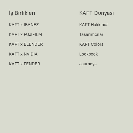
İş Birlikleri
KAFT Dünyası
KAFT x IBANEZ
KAFT Hakkında
KAFT x FUJIFILM
Tasarımcılar
KAFT x BLENDER
KAFT Colors
KAFT x NVIDIA
Lookbook
KAFT x FENDER
Journeys