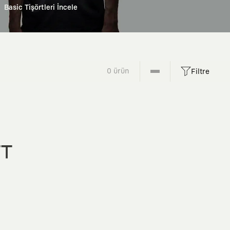
Basic Tişörtleri İncele
0 ürün
Filtre
FT