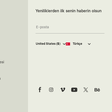
Yeniliklerden ilk senin haberin olsun
Kaft Tasarım Tekstil Sanayi ve
United States ($)
Türkçe
Ticaret Anonim Şirketi tarafından
kampanya ve tanıtımlara ilişkin
tarafıma ticari elektronik ileti
göndermesi için
burada
belirtilen
esi
izni veriyorum.
Ticari Elektronik İleti Aydınlatma
Metni’ne
buradan ulaşabilirsiniz.
ı