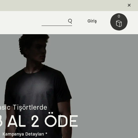
0
Giriş
sic Tişörtlerde
3 AL 2 ÖDE
Kampanya Detayları *