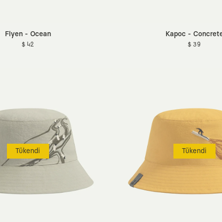
Flyen - Ocean
Kapoc - Concret
$ 42
$ 39
Tükendi
Tükendi