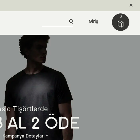
0
Giriş
sic Tişörtlerde
3 AL 2 ÖDE
Kampanya Detayları *