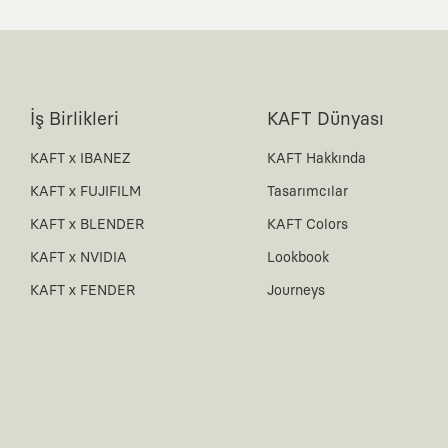
İş Birlikleri
KAFT Dünyası
KAFT x IBANEZ
KAFT Hakkında
KAFT x FUJIFILM
Tasarımcılar
KAFT x BLENDER
KAFT Colors
KAFT x NVIDIA
Lookbook
KAFT x FENDER
Journeys