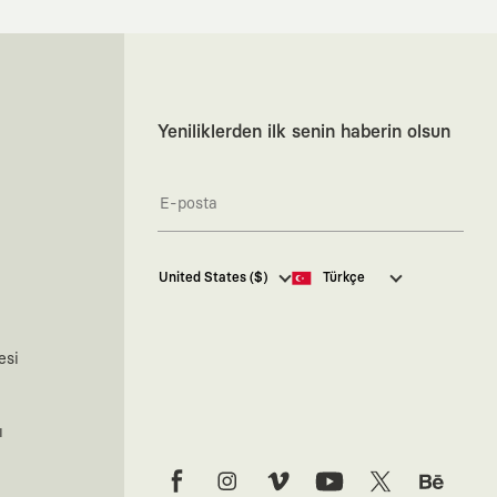
Yeniliklerden ilk senin haberin olsun
Kaft Tasarım Tekstil Sanayi ve
United States ($)
Türkçe
Ticaret Anonim Şirketi tarafından
kampanya ve tanıtımlara ilişkin
tarafıma ticari elektronik ileti
göndermesi için
burada
belirtilen
esi
izni veriyorum.
Ticari Elektronik İleti Aydınlatma
Metni’ne
buradan ulaşabilirsiniz.
ı