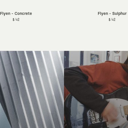
Flyen - Concrete
Flyen - Sulphur
$ 42
$ 42