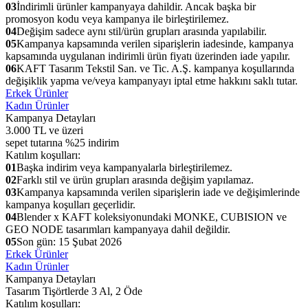
03
İndirimli ürünler kampanyaya dahildir. Ancak başka bir
promosyon kodu veya kampanya ile birleştirilemez.
04
Değişim sadece aynı stil/ürün grupları arasında yapılabilir.
05
Kampanya kapsamında verilen siparişlerin iadesinde, kampanya
kapsamında uygulanan indirimli ürün fiyatı üzerinden iade yapılır.
06
KAFT Tasarım Tekstil San. ve Tic. A.Ş. kampanya koşullarında
değişiklik yapma ve/veya kampanyayı iptal etme hakkını saklı tutar.
Erkek Ürünler
Kadın Ürünler
Kampanya Detayları
3.000 TL ve üzeri
sepet tutarına %25 indirim
Katılım koşulları:
01
Başka indirim veya kampanyalarla birleştirilemez.
02
Farklı stil ve ürün grupları arasında değişim yapılamaz.
03
Kampanya kapsamında verilen siparişlerin iade ve değişimlerinde
kampanya koşulları geçerlidir.
04
Blender x KAFT koleksiyonundaki MONKE, CUBISION ve
GEO NODE tasarımları kampanyaya dahil değildir.
05
Son gün: 15 Şubat 2026
Erkek Ürünler
Kadın Ürünler
Kampanya Detayları
Tasarım Tişörtlerde 3 Al, 2 Öde
Katılım koşulları: