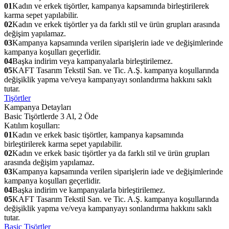
01
Kadın ve erkek tişörtler, kampanya kapsamında birleştirilerek
karma sepet yapılabilir.
02
Kadın ve erkek tişörtler ya da farklı stil ve ürün grupları arasında
değişim yapılamaz.
03
Kampanya kapsamında verilen siparişlerin iade ve değişimlerinde
kampanya koşulları geçerlidir.
04
Başka indirim veya kampanyalarla birleştirilemez.
05
KAFT Tasarım Tekstil San. ve Tic. A.Ş. kampanya koşullarında
değişiklik yapma ve/veya kampanyayı sonlandırma hakkını saklı
tutar.
Tişörtler
Kampanya Detayları
Basic Tişörtlerde 3 Al, 2 Öde
Katılım koşulları:
01
Kadın ve erkek basic tişörtler, kampanya kapsamında
birleştirilerek karma sepet yapılabilir.
02
Kadın ve erkek basic tişörtler ya da farklı stil ve ürün grupları
arasında değişim yapılamaz.
03
Kampanya kapsamında verilen siparişlerin iade ve değişimlerinde
kampanya koşulları geçerlidir.
04
Başka indirim ve kampanyalarla birleştirilemez.
05
KAFT Tasarım Tekstil San. ve Tic. A.Ş. kampanya koşullarında
değişiklik yapma ve/veya kampanyayı sonlandırma hakkını saklı
tutar.
Basic Tişörtler