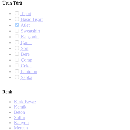
Ürün Türü
Tişört
Basic Tişört
Atlet
Sweatshirt
Kapşonlu
Çanta
Şort
Bere
Çorap
Ceket
Pantolon
Şapka
Renk
Kırık Beyaz
Kemik
Beton
Sülfür
Kanyon
Mercan