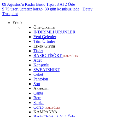
09 Ağustos’a Kadar Basic Tişört 3 Al 2 Öde
$ 75 üzeri ücretsiz kargo. 30 gün koşulsuz iade.
Detay
Trustpilot
Erkek
Öne Çıkanlar
İNDİRİMLİ ÜRÜNLER
Yeni Gelenler
Tüm Ürünler
Erkek Giyim
Tişört
BASIC TİŞÖRT
(3 AL 2 ÖDE)
Atlet
Kapşonlu
SWEATSHIRT
Ceket
Pantolon
Şort
Aksesuar
Çanta
Bere
Şapka
Çorap
(3 AL 2 ÖDE)
KAMPANYA
Basic Tişört - 3 Al 2 Öde