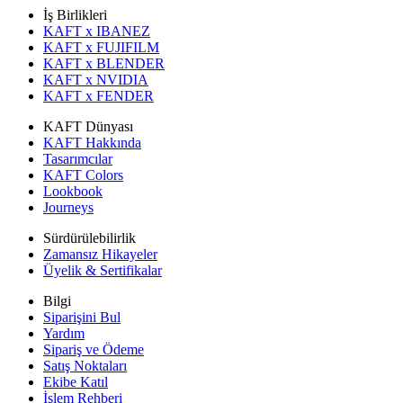
İş Birlikleri
KAFT x IBANEZ
KAFT x FUJIFILM
KAFT x BLENDER
KAFT x NVIDIA
KAFT x FENDER
KAFT Dünyası
KAFT Hakkında
Tasarımcılar
KAFT Colors
Lookbook
Journeys
Sürdürülebilirlik
Zamansız Hikayeler
Üyelik & Sertifikalar
Bilgi
Siparişini Bul
Yardım
Sipariş ve Ödeme
Satış Noktaları
Ekibe Katıl
İşlem Rehberi