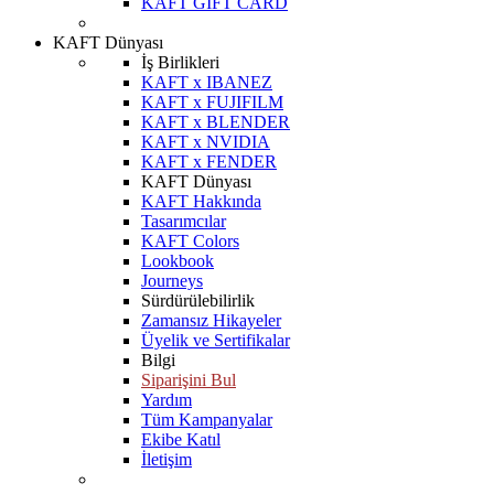
KAFT GIFT CARD
KAFT Dünyası
İş Birlikleri
KAFT x IBANEZ
KAFT x FUJIFILM
KAFT x BLENDER
KAFT x NVIDIA
KAFT x FENDER
KAFT Dünyası
KAFT Hakkında
Tasarımcılar
KAFT Colors
Lookbook
Journeys
Sürdürülebilirlik
Zamansız Hikayeler
Üyelik ve Sertifikalar
Bilgi
Siparişini Bul
Yardım
Tüm Kampanyalar
Ekibe Katıl
İletişim