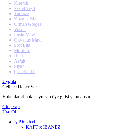
Kiremit
Pastel Yeşil
Turkuaz
Kozmik Mavi
Orman Gölgesi
Yosun
Puslu Mavi
Okyanus Mavi
Soft Lila
Mürdüm
Haki
Asfalt
Siyah
Çok Renkli
Uygula
Gelince Haber Ver
Haberdar olmak istiyorsan üye girişi yapmalısın.
Giriş Yap
Üye Ol
İş Birlikleri
KAFT x IBANEZ