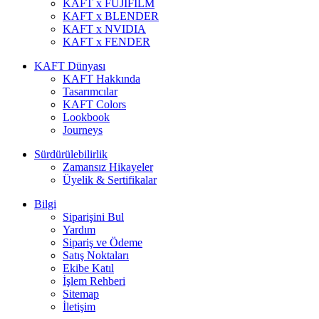
KAFT x FUJIFILM
KAFT x BLENDER
KAFT x NVIDIA
KAFT x FENDER
KAFT Dünyası
KAFT Hakkında
Tasarımcılar
KAFT Colors
Lookbook
Journeys
Sürdürülebilirlik
Zamansız Hikayeler
Üyelik & Sertifikalar
Bilgi
Siparişini Bul
Yardım
Sipariş ve Ödeme
Satış Noktaları
Ekibe Katıl
İşlem Rehberi
Sitemap
İletişim