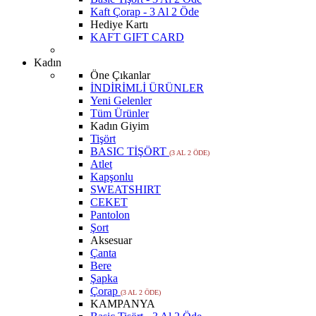
Kaft Çorap - 3 Al 2 Öde
Hediye Kartı
KAFT GIFT CARD
Kadın
Öne Çıkanlar
İNDİRİMLİ ÜRÜNLER
Yeni Gelenler
Tüm Ürünler
Kadın Giyim
Tişört
BASIC TİŞÖRT
(3 AL 2 ÖDE)
Atlet
Kapşonlu
SWEATSHIRT
CEKET
Pantolon
Şort
Aksesuar
Çanta
Bere
Şapka
Çorap
(3 AL 2 ÖDE)
KAMPANYA