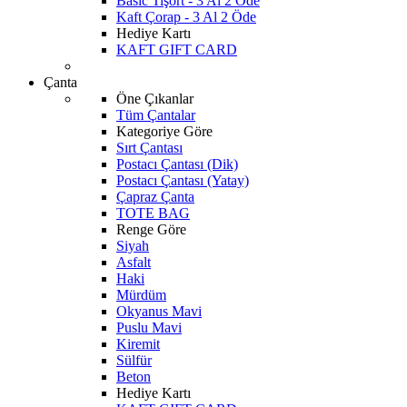
Basic Tişört - 3 Al 2 Öde
Kaft Çorap - 3 Al 2 Öde
Hediye Kartı
KAFT GIFT CARD
Çanta
Öne Çıkanlar
Tüm Çantalar
Kategoriye Göre
Sırt Çantası
Postacı Çantası (Dik)
Postacı Çantası (Yatay)
Çapraz Çanta
TOTE BAG
Renge Göre
Siyah
Asfalt
Haki
Mürdüm
Okyanus Mavi
Puslu Mavi
Kiremit
Sülfür
Beton
Hediye Kartı