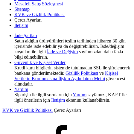
Mesafeli Satış Sözleşmesi
Sitemap
KVK ve Gizlilik Politikası
Çerez Ayarları
İletişim
İade Şartları
Satın aldığın ürün/ürünleri teslim tarihinden itibaren 30 gün
içerisinde iade edebilir ya da değiştirebilirsin. İade/değişim
koşulları ile ilgili
İade ve Değişim
sayfamızdan daha fazla
bilgi edinebilirsin.
Güvenlik ve Kişisel Veriler
Kredi kartı bilgilerin sistemde tutulmadan SSL ile şifrelenerek
bankana gönderilmektedir.
Gizlilik Politikası
ve
Kişisel
Verilerin Korunmasına İlişkin Aydınlatma Metni
güvencesi
altındadır.
Yardım
Siparişin ile ilgili soruların için
Yardım
sayfamızı, KAFT ile
ilgili önerilerin için
İletişim
ekranını kullanabilirsin.
KVK ve Gizlilik Politikası
Çerez Ayarları