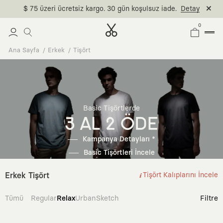
$ 75 üzeri ücretsiz kargo. 30 gün koşulsuz iade.
Detay
0
Ana Sayfa
Erkek
Tişört
Basic Tişörtlerde
3 AL 2 ÖDE
Kampanya Detayları *
Basic Tişörtleri İncele
Erkek Tişört
Tişört Kalıplarını İncele
Tümü
Regular
Relax
Urban
Sketch
Filtre