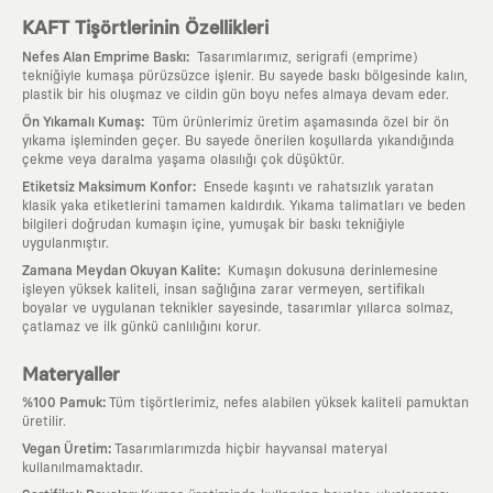
KAFT Tişörtlerinin Özellikleri
:
Nefes Alan Emprime Baskı
Tasarımlarımız, serigrafi (emprime)
tekniğiyle kumaşa pürüzsüzce işlenir. Bu sayede baskı bölgesinde kalın,
plastik bir his oluşmaz ve cildin gün boyu nefes almaya devam eder.
:
Ön Yıkamalı Kumaş
Tüm ürünlerimiz üretim aşamasında özel bir ön
yıkama işleminden geçer. Bu sayede önerilen koşullarda yıkandığında
çekme veya daralma yaşama olasılığı çok düşüktür.
:
Etiketsiz Maksimum Konfor
Ensede kaşıntı ve rahatsızlık yaratan
klasik yaka etiketlerini tamamen kaldırdık. Yıkama talimatları ve beden
bilgileri doğrudan kumaşın içine, yumuşak bir baskı tekniğiyle
uygulanmıştır.
:
Zamana Meydan Okuyan Kalite
Kumaşın dokusuna derinlemesine
işleyen yüksek kaliteli, insan sağlığına zarar vermeyen, sertifikalı
boyalar ve uygulanan teknikler sayesinde, tasarımlar yıllarca solmaz,
çatlamaz ve ilk günkü canlılığını korur.
Materyaller
:
%100 Pamuk
Tüm tişörtlerimiz, nefes alabilen yüksek kaliteli pamuktan
üretilir.
:
Vegan Üretim
Tasarımlarımızda hiçbir hayvansal materyal
kullanılmamaktadır.