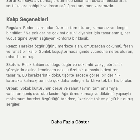
:
Sertifikalı Boyalar
Kumaş üretiminde kullanılan boyalar, uluslararası
sertifikalara sahiptir ve insan sağlığına tamamen zararsızdır.
Kalıp Seçenekleri
:
Regular
Bedeni sarmadan üzerine tam oturan, zamansız ve dengeli
bir silüet. "Ne çok dar ne çok bol olsun" diyenler için tasarlanmış, her
vücut tipine uyum sağlayan konforlu bir klasik.
:
Relax
Hareket özgürlüğünü merkeze alan, omuzlardan dökümlü, ferah
ve rahat bir kalıp. Günlük koşuşturmaca içinde vücuduna nefes aldıran,
rahat bir duruş.
:
Sketch
Relax kalıbın sunduğu özgür ve dökümlü yapıyı, pürüzsüz
yüzeylerin aksine kendinden dokulu özel bir kumaşla birleştiren
tasarım. Bu karakteristik doku, tişörte sadece görsel bir derinlik
katmakla kalmaz; teninde çok daha belirgin, farklı ve tok bir his bırakır.
:
Urban
Sokak kültürünün cesur ve rahat tavrını tam anlamıyla
yansıtan geniş oversize kesim. Ağır örme kumaşı ve dökümlü yapısıyla
maksimum hareket özgürlüğü tanırken, üzerinde tok ve güçlü bir duruş
sergiler.
Neden KAFT?
Daha Fazla Göster
:
Giyilebilir Hikayeler
KAFT sıradan bir giyim markası değil; kanvasını
farklı sanatçılara ve yaratıcı zihinlere açık tutan bir tasarım
platformudur. Üzerinde taşıdığın her parça, arkasında derin bir anlam