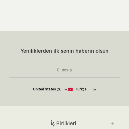
Yeniliklerden ilk senin haberin olsun
Kaft Tasarım Tekstil Sanayi ve Ticaret Anonim
United States ($)
Türkçe
Şirketi tarafından kampanya ve tanıtımlara ilişkin
tarafıma ticari elektronik ileti göndermesi için
burada
belirtilen izni veriyorum.
Ticari Elektronik İleti Aydınlatma Metni’ne
buradan
ulaşabilirsiniz.
İş Birlikleri