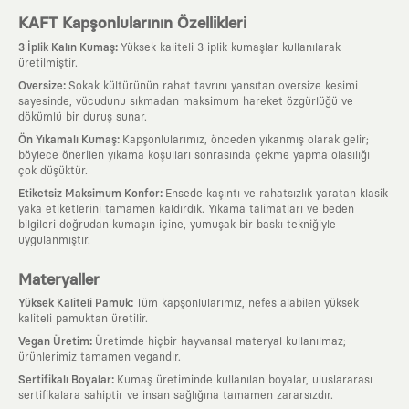
KAFT Kapşonlularının Özellikleri
:
3 İplik Kalın Kumaş
Yüksek kaliteli 3 iplik kumaşlar kullanılarak
üretilmiştir.
:
Oversize
Sokak kültürünün rahat tavrını yansıtan oversize kesimi
sayesinde, vücudunu sıkmadan maksimum hareket özgürlüğü ve
dökümlü bir duruş sunar.
:
Ön Yıkamalı Kumaş
Kapşonlularımız, önceden yıkanmış olarak gelir;
böylece önerilen yıkama koşulları sonrasında çekme yapma olasılığı
çok düşüktür.
:
Etiketsiz Maksimum Konfor
Ensede kaşıntı ve rahatsızlık yaratan klasik
yaka etiketlerini tamamen kaldırdık. Yıkama talimatları ve beden
bilgileri doğrudan kumaşın içine, yumuşak bir baskı tekniğiyle
uygulanmıştır.
Materyaller
:
Yüksek Kaliteli Pamuk
Tüm kapşonlularımız, nefes alabilen yüksek
kaliteli pamuktan üretilir.
:
Vegan Üretim
Üretimde hiçbir hayvansal materyal kullanılmaz;
ürünlerimiz tamamen vegandır.
:
Sertifikalı Boyalar
Kumaş üretiminde kullanılan boyalar, uluslararası
sertifikalara sahiptir ve insan sağlığına tamamen zararsızdır.