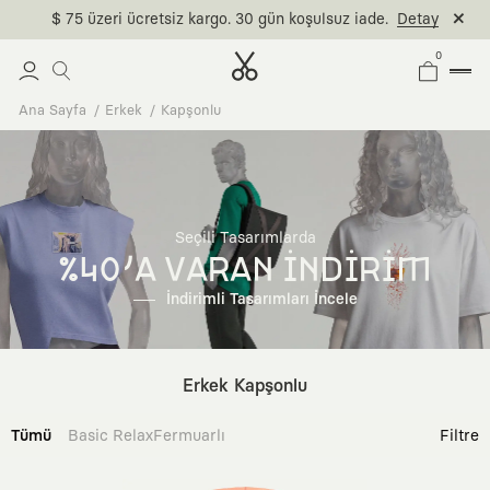
0
Ana Sayfa
Erkek
Kapşonlu
Seçili Tasarımlarda
%40'A VARAN İNDİRİM
İndirimli Tasarımları İncele
Erkek Kapşonlu
Tümü
Basic Relax
Fermuarlı
Filtre