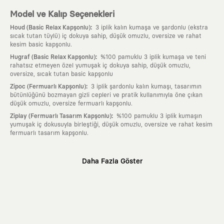
Model ve Kalıp Seçenekleri
:
Houd (Basic Relax Kapşonlu)
3 iplik kalın kumaşa ve şardonlu (ekstra
sıcak tutan tüylü) iç dokuya sahip, düşük omuzlu, oversize ve rahat
kesim basic kapşonlu.
:
Hugraf (Basic Relax Kapşonlu)
%100 pamuklu 3 iplik kumaşa ve teni
rahatsız etmeyen özel yumuşak iç dokuya sahip, düşük omuzlu,
oversize, sıcak tutan basic kapşonlu
:
Zipoc (Fermuarlı Kapşonlu)
3 iplik şardonlu kalın kumaşı, tasarımın
bütünlüğünü bozmayan gizli cepleri ve pratik kullanımıyla öne çıkan
düşük omuzlu, oversize fermuarlı kapşonlu.
:
Ziplay (Fermuarlı Tasarım Kapşonlu)
%100 pamuklu 3 iplik kumaşın
yumuşak iç dokusuyla birleştiği, düşük omuzlu, oversize ve rahat kesim
fermuarlı tasarım kapşonlu.
Neden KAFT?
Daha Fazla Göster
:
Giyilebilir Hikayeler
KAFT sıradan bir giyim markası değil; kanvasını
farklı sanatçılara ve yaratıcı zihinlere açık tutan bir tasarım
platformudur. Üzerinde taşıdığın her parça, arkasında derin bir anlam
ve hikaye barındıran özgün bir sanat eseridir.
:
Zamansız Tasarımlar
Klasik moda dünyasının dayattığı sezonluk
trendlerden ve hızlı tüketim döngülerinden tamamen uzağız. Amacımız
sadece birkaç ay giyilip eskiyecek kıyafetler üretmek değil; yıllar boyu