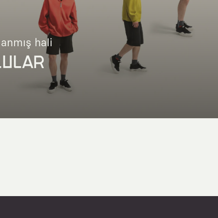
lanmış hali
LULAR