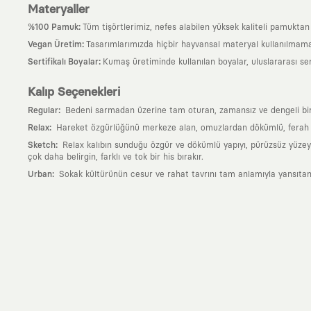
Materyaller
:
%100 Pamuk
Tüm tişörtlerimiz, nefes alabilen yüksek kaliteli pamuktan ü
:
Vegan Üretim
Tasarımlarımızda hiçbir hayvansal materyal kullanılmama
:
Sertifikalı Boyalar
Kumaş üretiminde kullanılan boyalar, uluslararası ser
Kalıp Seçenekleri
:
Regular
Bedeni sarmadan üzerine tam oturan, zamansız ve dengeli bir si
:
Relax
Hareket özgürlüğünü merkeze alan, omuzlardan dökümlü, ferah ve
:
Sketch
Relax kalıbın sunduğu özgür ve dökümlü yapıyı, pürüzsüz yüzeyle
çok daha belirgin, farklı ve tok bir his bırakır.
:
Urban
Sokak kültürünün cesur ve rahat tavrını tam anlamıyla yansıtan
Neden KAFT?
:
Giyilebilir Hikayeler
KAFT sıradan bir giyim markası değil; kanvasını far
özgün bir sanat eseridir.
:
Zamansız Tasarımlar
Klasik moda dünyasının dayattığı sezonluk trendl
değerli parçası olarak kalacak, hikayesini ve estetik değerini hiçbir 
:
Yaratıcı Bir Topluluk
KAFT, keşfetmeyi sevenlerin, sanata tutkuyla bağlı
parçası olursun.
:
Global İş Birlikleri
Kendi tasarım mutfağımızın gücünü, dünyanın dört bir 