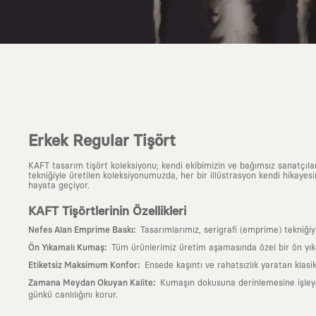
Erkek Regular Tişört
KAFT tasarım tişört koleksiyonu; kendi ekibimizin ve bağımsız sanatçıl
tekniğiyle üretilen koleksiyonumuzda, her bir illüstrasyon kendi hikayesi
hayata geçiyor.
KAFT Tişörtlerinin Özellikleri
:
Nefes Alan Emprime Baskı
Tasarımlarımız, serigrafi (emprime) tekniği
:
Ön Yıkamalı Kumaş
Tüm ürünlerimiz üretim aşamasında özel bir ön yık
:
Etiketsiz Maksimum Konfor
Ensede kaşıntı ve rahatsızlık yaratan klasi
:
Zamana Meydan Okuyan Kalite
Kumaşın dokusuna derinlemesine işleyen 
günkü canlılığını korur.