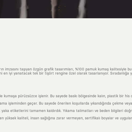
arın imzasını taşıyan özgün grafik tasarımları, %100 pamuk kumaş kalitesiyle b
ni en iyi yansıtacak tek bir tişört rengine özel olarak tasarlanıyor. Sıradanlığa
yle kumaşa pürüzsüzce işlenir. Bu sayede baskı bölgesinde kalın, plastik bir h
ama işleminden geçer. Bu sayede önerilen koşullarda yıkandığında çekme veya
k yaka etiketlerini tamamen kaldırdık. Yıkama talimatları ve beden bilgileri do
yüksek kaliteli, insan sağlığına zarar vermeyen, sertifikalı boyalar ve uygulan