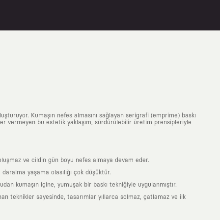
uluşturuyor. Kumaşın nefes almasını sağlayan serigrafi (emprime) baskı
 yer vermeyen bu estetik yaklaşım, sürdürülebilir üretim prensipleriyle
is oluşmaz ve cildin gün boyu nefes almaya devam eder.
 daralma yaşama olasılığı çok düşüktür.
ğrudan kumaşın içine, yumuşak bir baskı tekniğiyle uygulanmıştır.
an teknikler sayesinde, tasarımlar yıllarca solmaz, çatlamaz ve ilk