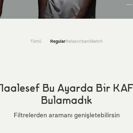
Tümü
Regular
Relax
Urban
Sketch
aalesef Bu Ayarda Bir KA
Bulamadık
Filtrelerden aramanı genişletebilirsin