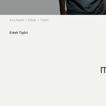
Ana Sayfa
Erkek
Tişört
Erkek Tişört
M