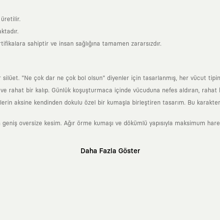
retilir.
ktadır.
tifikalara sahiptir ve insan sağlığına tamamen zararsızdır.
lüet. "Ne çok dar ne çok bol olsun" diyenler için tasarlanmış, her vücut tipin
 rahat bir kalıp. Günlük koşuşturmaca içinde vücuduna nefes aldıran, rahat b
rin aksine kendinden dokulu özel bir kumaşla birleştiren tasarım. Bu karakteri
 geniş oversize kesim. Ağır örme kumaşı ve dökümlü yapısıyla maksimum hareket
Daha Fazla Göster
klı sanatçılara ve yaratıcı zihinlere açık tutan bir tasarım platformudur. Üzeri
erden ve hızlı tüketim döngülerinden tamamen uzağız. Amacımız sadece birkaç ay
zaman kaybetmeyen zamansız tasarımlar ortaya koymaktır.
 olanların ve şehri özgürce adımlayanların ortak dilidir. Üzerinde taşıdığın ta
yanından bağımsız illüstratörler, sanatçılar ve kendi alanında vizyoner olan gl