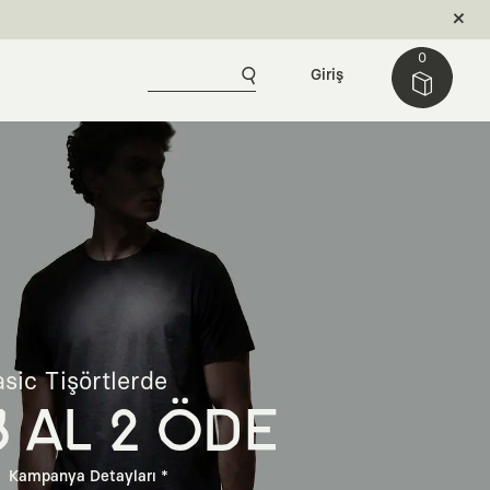
0
Giriş
sic Tişörtlerde
3 AL 2 ÖDE
Kampanya Detayları *