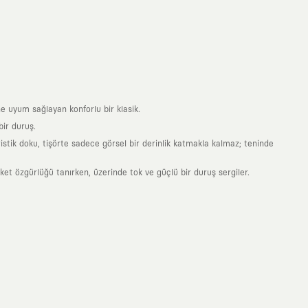
e uyum sağlayan konforlu bir klasik.
ir duruş.
stik doku, tişörte sadece görsel bir derinlik katmakla kalmaz; teninde
 özgürlüğü tanırken, üzerinde tok ve güçlü bir duruş sergiler.
nde taşıdığın her parça, arkasında derin bir anlam ve hikaye barındıran
 giyilip eskiyecek kıyafetler üretmek değil; yıllar boyu dolabının en
sarımla, sıradanlığa meydan okuyan büyük ve yaratıcı bir topluluğun
obal markalarla yaptığımız özel iş birlikleriyle harmanlıyoruz. KAFT