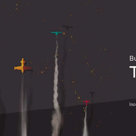
Bu
İnc