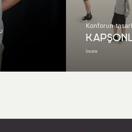
Konforun tasar
u
KAPŞON
İncele