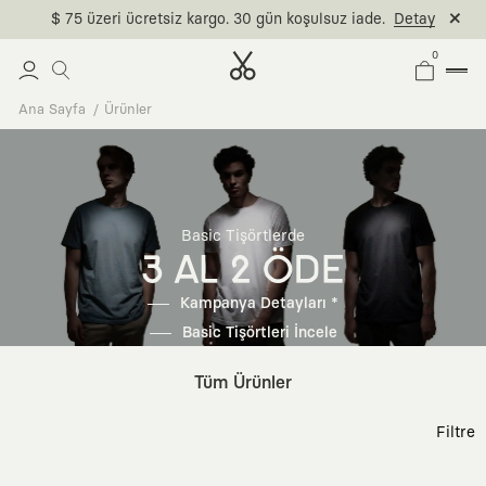
$ 75 üzeri ücretsiz kargo. 30 gün koşulsuz iade.
Detay
0
Ana Sayfa
Ürünler
Basic Tişörtlerde
3 AL 2 ÖDE
Kampanya Detayları *
Basic Tişörtleri İncele
Tüm Ürünler
Filtre