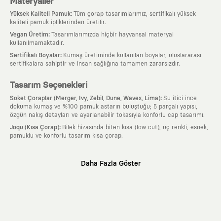
Materyaller
:
Yüksek Kaliteli Pamuk
Tüm çorap tasarımlarımız, sertifikalı yüksek
kaliteli pamuk ipliklerinden üretilir.
:
Vegan Üretim
Tasarımlarımızda hiçbir hayvansal materyal
kullanılmamaktadır.
:
Sertifikalı Boyalar
Kumaş üretiminde kullanılan boyalar, uluslararası
sertifikalara sahiptir ve insan sağlığına tamamen zararsızdır.
Tasarım Seçenekleri
:
Soket Çoraplar (Merger, Ivy, Zebil, Dune, Wavex, Lima)
Su itici ince
dokuma kumaş ve %100 pamuk astarın buluştuğu; 5 parçalı yapısı,
özgün nakış detayları ve ayarlanabilir tokasıyla konforlu cap tasarımı.
:
Joqu (Kısa Çorap)
Bilek hizasında biten kısa (low cut), üç renkli, esnek,
pamuklu ve konforlu tasarım kısa çorap.
Neden KAFT?
Daha Fazla Göster
:
Giyilebilir Hikayeler
KAFT sıradan bir giyim markası değil; kanvasını
farklı sanatçılara ve yaratıcı zihinlere açık tutan bir tasarım
platformudur. Üzerinde taşıdığın her parça, arkasında derin bir anlam
ve hikaye barındıran özgün bir sanat eseridir.
:
Zamansız Tasarımlar
Klasik moda dünyasının dayattığı sezonluk
trendlerden ve hızlı tüketim döngülerinden tamamen uzağız. Amacımız