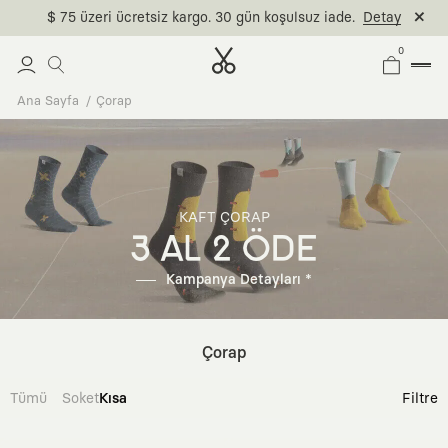
$ 75 üzeri ücretsiz kargo. 30 gün koşulsuz iade.
Detay
0
Ana Sayfa
Çorap
KAFT ÇORAP
3 AL 2 ÖDE
Kampanya Detayları *
Çorap
Tümü
Soket
Kısa
Filtre