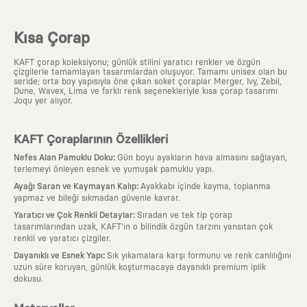
Kısa Çorap
KAFT çorap koleksiyonu; günlük stilini yaratıcı renkler ve özgün
çizgilerle tamamlayan tasarımlardan oluşuyor. Tamamı unisex olan bu
seride; orta boy yapısıyla öne çıkan soket çoraplar Merger, Ivy, Zebil,
Dune, Wavex, Lima ve farklı renk seçenekleriyle kısa çorap tasarımı
Joqu yer alıyor.
KAFT Çoraplarının Özellikleri
:
Nefes Alan Pamuklu Doku
Gün boyu ayakların hava almasını sağlayan,
terlemeyi önleyen esnek ve yumuşak pamuklu yapı.
:
Ayağı Saran ve Kaymayan Kalıp
Ayakkabı içinde kayma, toplanma
yapmaz ve bileği sıkmadan güvenle kavrar.
:
Yaratıcı ve Çok Renkli Detaylar
Sıradan ve tek tip çorap
tasarımlarından uzak, KAFT'ın o bilindik özgün tarzını yansıtan çok
renkli ve yaratıcı çizgiler.
:
Dayanıklı ve Esnek Yapı
Sık yıkamalara karşı formunu ve renk canlılığını
uzun süre koruyan, günlük koşturmacaya dayanıklı premium iplik
dokusu.