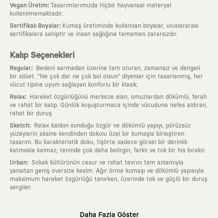
:
Vegan Üretim
Tasarımlarımızda hiçbir hayvansal materyal
kullanılmamaktadır.
:
Sertifikalı Boyalar
Kumaş üretiminde kullanılan boyalar, uluslararası
sertifikalara sahiptir ve insan sağlığına tamamen zararsızdır.
Kalıp Seçenekleri
:
Regular
Bedeni sarmadan üzerine tam oturan, zamansız ve dengeli
bir silüet. "Ne çok dar ne çok bol olsun" diyenler için tasarlanmış, her
vücut tipine uyum sağlayan konforlu bir klasik.
:
Relax
Hareket özgürlüğünü merkeze alan, omuzlardan dökümlü, ferah
ve rahat bir kalıp. Günlük koşuşturmaca içinde vücuduna nefes aldıran,
rahat bir duruş.
:
Sketch
Relax kalıbın sunduğu özgür ve dökümlü yapıyı, pürüzsüz
yüzeylerin aksine kendinden dokulu özel bir kumaşla birleştiren
tasarım. Bu karakteristik doku, tişörte sadece görsel bir derinlik
katmakla kalmaz; teninde çok daha belirgin, farklı ve tok bir his bırakır.
:
Urban
Sokak kültürünün cesur ve rahat tavrını tam anlamıyla
yansıtan geniş oversize kesim. Ağır örme kumaşı ve dökümlü yapısıyla
maksimum hareket özgürlüğü tanırken, üzerinde tok ve güçlü bir duruş
sergiler.
Neden KAFT?
Daha Fazla Göster