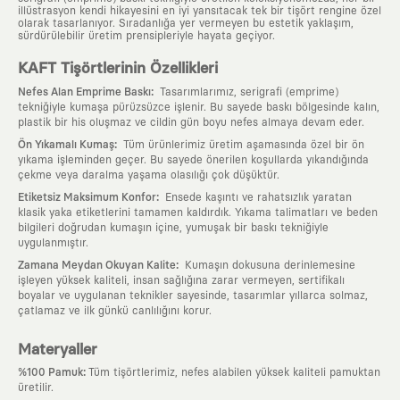
illüstrasyon kendi hikayesini en iyi yansıtacak tek bir tişört rengine özel
olarak tasarlanıyor. Sıradanlığa yer vermeyen bu estetik yaklaşım,
sürdürülebilir üretim prensipleriyle hayata geçiyor.
KAFT Tişörtlerinin Özellikleri
:
Nefes Alan Emprime Baskı
Tasarımlarımız, serigrafi (emprime)
tekniğiyle kumaşa pürüzsüzce işlenir. Bu sayede baskı bölgesinde kalın,
plastik bir his oluşmaz ve cildin gün boyu nefes almaya devam eder.
:
Ön Yıkamalı Kumaş
Tüm ürünlerimiz üretim aşamasında özel bir ön
yıkama işleminden geçer. Bu sayede önerilen koşullarda yıkandığında
çekme veya daralma yaşama olasılığı çok düşüktür.
:
Etiketsiz Maksimum Konfor
Ensede kaşıntı ve rahatsızlık yaratan
klasik yaka etiketlerini tamamen kaldırdık. Yıkama talimatları ve beden
bilgileri doğrudan kumaşın içine, yumuşak bir baskı tekniğiyle
uygulanmıştır.
:
Zamana Meydan Okuyan Kalite
Kumaşın dokusuna derinlemesine
işleyen yüksek kaliteli, insan sağlığına zarar vermeyen, sertifikalı
boyalar ve uygulanan teknikler sayesinde, tasarımlar yıllarca solmaz,
çatlamaz ve ilk günkü canlılığını korur.
Materyaller
:
%100 Pamuk
Tüm tişörtlerimiz, nefes alabilen yüksek kaliteli pamuktan
üretilir.