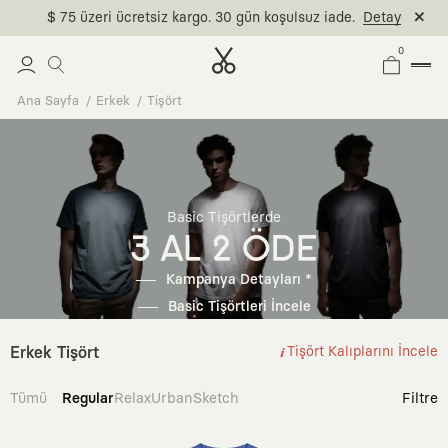
$ 75 üzeri ücretsiz kargo. 30 gün koşulsuz iade.
Detay
0
Ana Sayfa
Erkek
Tişört
Basic Tişörtlerde
3 AL 2 ÖDE
Kampanya Detayları *
Basic Tişörtleri İncele
Erkek Tişört
Tişört Kalıplarını İncele
Tümü
Regular
Relax
Urban
Sketch
Filtre