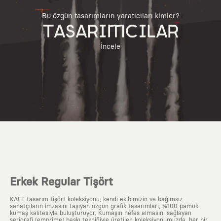
Bu özgün tasarımların yaratıcıları kimler?
TASARIMCILAR
İncele
Erkek Regular Tişört
KAFT tasarım tişört koleksiyonu; kendi ekibimizin ve bağımsız
sanatçıların imzasını taşıyan özgün grafik tasarımları, %100 pamuk
kumaş kalitesiyle buluşturuyor. Kumaşın nefes almasını sağlayan
serigrafi (emprime) baskı tekniğiyle üretilen koleksiyonumuzda, her bir