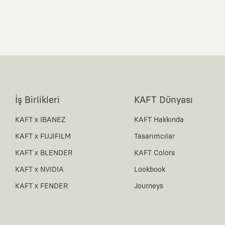
İş Birlikleri
KAFT Dünyası
KAFT x IBANEZ
KAFT Hakkında
KAFT x FUJIFILM
Tasarımcılar
KAFT x BLENDER
KAFT Colors
KAFT x NVIDIA
Lookbook
KAFT x FENDER
Journeys