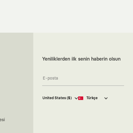
Yeniliklerden ilk senin haberin olsun
Kaft Tasarım Tekstil Sanayi ve
United States ($)
Türkçe
Ticaret Anonim Şirketi tarafından
kampanya ve tanıtımlara ilişkin
tarafıma ticari elektronik ileti
göndermesi için
burada
belirtilen
esi
izni veriyorum.
Ticari Elektronik İleti Aydınlatma