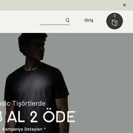
0
Giriş
sic Tişörtlerde
3 AL 2 ÖDE
Kampanya Detayları *